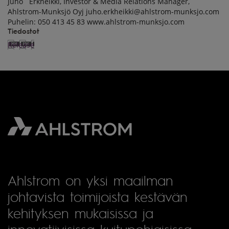
Juho Erkheikki, Investor & Media Relations Manager,
Ahlstrom-Munksjö Oyj juho.erkheikki@ahlstrom-munksjo.com
Puhelin: 050 413 45 83 www.ahlstrom-munksjo.com
Tiedostot
Release
Ahlstrom on yksi maailman
johtavista toimijoista kestävän
kehityksen mukaisissa ja