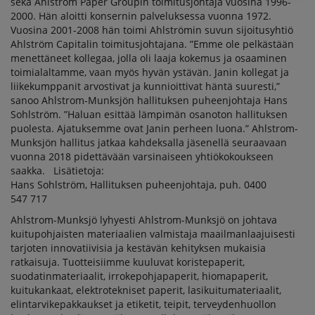
sekä Ahlstrom Paper Groupin toimitusjohtaja vuosina 1996-
2000. Hän aloitti konsernin palveluksessa vuonna 1972.
Vuosina 2001-2008 hän toimi Ahlströmin suvun sijoitusyhtiö
Ahlström Capitalin toimitusjohtajana. ”Emme ole pelkästään
menettäneet kollegaa, jolla oli laaja kokemus ja osaaminen
toimialaltamme, vaan myös hyvän ystävän. Janin kollegat ja
liikekumppanit arvostivat ja kunnioittivat häntä suuresti,”
sanoo Ahlstrom-Munksjön hallituksen puheenjohtaja Hans
Sohlström. ”Haluan esittää lämpimän osanoton hallituksen
puolesta. Ajatuksemme ovat Janin perheen luona.” Ahlstrom-
Munksjön hallitus jatkaa kahdeksalla jäsenellä seuraavaan
vuonna 2018 pidettävään varsinaiseen yhtiökokoukseen
saakka. Lisätietoja:
Hans Sohlström, Hallituksen puheenjohtaja, puh. 0400
547 717
Ahlstrom-Munksjö lyhyesti Ahlstrom-Munksjö on johtava
kuitupohjaisten materiaalien valmistaja maailmanlaajuisesti
tarjoten innovatiivisia ja kestävän kehityksen mukaisia
ratkaisuja. Tuotteisiimme kuuluvat koristepaperit,
suodatinmateriaalit, irrokepohjapaperit, hiomapaperit,
kuitukankaat, elektrotekniset paperit, lasikuitumateriaalit,
elintarvikepakkaukset ja etiketit, teipit, terveydenhuollon