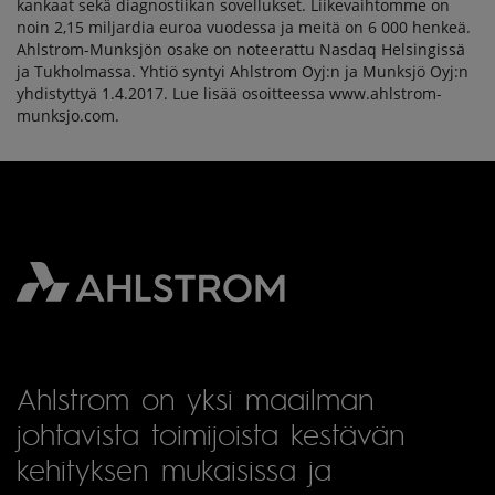
kankaat sekä diagnostiikan sovellukset. Liikevaihtomme on
noin 2,15 miljardia euroa vuodessa ja meitä on 6 000 henkeä.
Ahlstrom-Munksjön osake on noteerattu Nasdaq Helsingissä
ja Tukholmassa. Yhtiö syntyi Ahlstrom Oyj:n ja Munksjö Oyj:n
yhdistyttyä 1.4.2017. Lue lisää osoitteessa www.ahlstrom-
munksjo.com.
Ahlstrom on yksi maailman
johtavista toimijoista kestävän
kehityksen mukaisissa ja