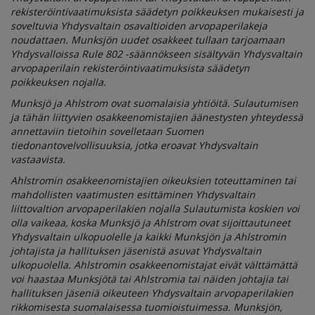
rekisteröintivaatimuksista säädetyn poikkeuksen mukaisesti ja
soveltuvia Yhdysvaltain osavaltioiden arvopaperilakeja
noudattaen. Munksjön uudet osakkeet tullaan tarjoamaan
Yhdysvalloissa Rule 802 -säännökseen sisältyvän Yhdysvaltain
arvopaperilain rekisteröintivaatimuksista säädetyn
poikkeuksen nojalla.
Munksjö ja Ahlstrom ovat suomalaisia yhtiöitä. Sulautumisen
ja tähän liittyvien osakkeenomistajien äänestysten yhteydessä
annettaviin tietoihin sovelletaan Suomen
tiedonantovelvollisuuksia, jotka eroavat Yhdysvaltain
vastaavista.
Ahlstromin osakkeenomistajien oikeuksien toteuttaminen tai
mahdollisten vaatimusten esittäminen Yhdysvaltain
liittovaltion arvopaperilakien nojalla Sulautumista koskien voi
olla vaikeaa, koska Munksjö ja Ahlstrom ovat sijoittautuneet
Yhdysvaltain ulkopuolelle ja kaikki Munksjön ja Ahlstromin
johtajista ja hallituksen jäsenistä asuvat Yhdysvaltain
ulkopuolella. Ahlstromin osakkeenomistajat eivät välttämättä
voi haastaa Munksjötä tai Ahlstromia tai näiden johtajia tai
hallituksen jäseniä oikeuteen Yhdysvaltain arvopaperilakien
rikkomisesta suomalaisessa tuomioistuimessa. Munksjön,