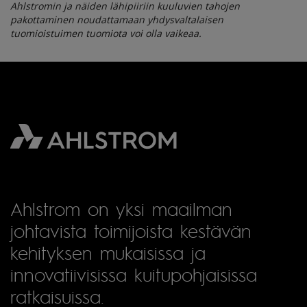
Ahlstromin ja näiden lähipiiriin kuuluvien tahojen
pakottaminen noudattamaan yhdysvaltalaisen
tuomioistuimen tuomiota voi olla vaikeaa.
Ahlstrom on yksi maailman
johtavista toimijoista kestävän
kehityksen mukaisissa ja
innovatiivisissa kuitupohjaisissa
ratkaisuissa.