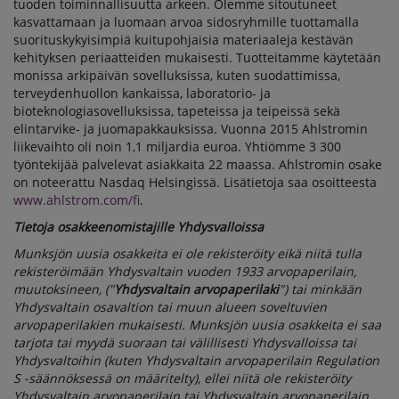
tuoden toiminnallisuutta arkeen. Olemme sitoutuneet
kasvattamaan ja luomaan arvoa sidosryhmille tuottamalla
suorituskykyisimpiä kuitupohjaisia materiaaleja kestävän
kehityksen periaatteiden mukaisesti. Tuotteitamme käytetään
monissa arkipäivän sovelluksissa, kuten suodattimissa,
terveydenhuollon kankaissa, laboratorio- ja
bioteknologiasovelluksissa, tapeteissa ja teipeissä sekä
elintarvike- ja juomapakkauksissa. Vuonna 2015 Ahlstromin
liikevaihto oli noin 1,1 miljardia euroa. Yhtiömme 3 300
työntekijää palvelevat asiakkaita 22 maassa. Ahlstromin osake
on noteerattu Nasdaq Helsingissä. Lisätietoja saa osoitteesta
www.ahlstrom.com/fi
.
Tietoja osakkeenomistajille Yhdysvalloissa
Munksjön uusia osakkeita ei ole rekisteröity eikä niitä tulla
rekisteröimään Yhdysvaltain vuoden 1933 arvopaperilain,
muutoksineen, ("
Yhdysvaltain arvopaperilaki
") tai minkään
Yhdysvaltain osavaltion tai muun alueen soveltuvien
arvopaperilakien mukaisesti. Munksjön uusia osakkeita ei saa
tarjota tai myydä suoraan tai välillisesti Yhdysvalloissa tai
Yhdysvaltoihin (kuten Yhdysvaltain arvopaperilain Regulation
S -säännöksessä on määritelty), ellei niitä ole rekisteröity
Yhdysvaltain arvopaperilain tai Yhdysvaltain arvopaperilain