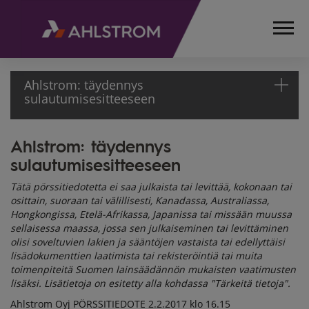
Ahlstrom: täydennys
sulautumisesitteeseen
Ahlstrom: täydennys
ETUSIVU
sulautumisesitteeseen
MEDIA
TIEDOTTEET
Tätä pörssitiedotetta ei saa julkaista tai levittää, kokonaan tai
PÖRSSITIEDOTTEET
osittain, suoraan tai välillisesti, Kanadassa, Australiassa,
2017
Hongkongissa, Etelä-Afrikassa, Japanissa tai missään muussa
AHLSTROM: TÄYDENNYS
sellaisessa maassa, jossa sen julkaiseminen tai levittäminen
olisi soveltuvien lakien ja sääntöjen vastaista tai edellyttäisi
SULAUTUMISESITTEESEEN
lisädokumenttien laatimista tai rekisteröintiä tai muita
toimenpiteitä Suomen lainsäädännön mukaisten vaatimusten
lisäksi. Lisätietoja on esitetty alla kohdassa "Tärkeitä tietoja".
Ahlstrom Oyj PÖRSSITIEDOTE 2.2.2017 klo 16.15