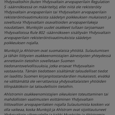
Yhdysvaltoihin (kuten Yhdysvaltain arvopaperilain Regulation
S -säännöksessä on määritelty), ellei niitä ole rekisteröity
Yhdysvaltain arvopaperilain tai Yhdysvaltain arvopaperilain
rekisteröintivaatimuksista säädetyn poikkeuksen mukaisesti ja
soveltuvia Yhdysvaltain osavaltioiden arvopaperilakeja
noudattaen. Munksjön uudet osakkeet tullaan tarjoamaan
Yhdysvalloissa Rule 802 -säännökseen sisältyvän Yhdysvaltain
arvopaperilain rekisteröintivaatimuksista säädetyn
poikkeuksen nojalla.
Munksjö ja Ahlstrom ovat suomalaisia yhtiöitä. Sulautumisen
ja tähän liittyvien osakkeenomistajien äänestysten yhteydessä
annettaviin tietoihin sovelletaan Suomen
tiedonantovelvollisuuksia, jotka eroavat Yhdysvaltain
vastaavista. Tämän tiedotteen sisältämät taloudelliset tiedot
on laadittu Suomen kirjanpitostandardien mukaisesti, eivätkä
ne välttämättä ole verrattavissa yhdysvaltalaisten yhtiöiden
tilinpäätöksiin tai taloudellisiin tietoihin.
Ahlstromin osakkeenomistajien oikeuksien toteuttaminen tai
mahdollisten vaatimusten esittäminen Yhdysvaltain
liittovaltion arvopaperilakien nojalla Sulautumista koskien voi
olla vaikeaa, koska Munksjö ja Ahlstrom ovat sijoittautuneet
Yhdysvaltain ulkopuolelle ja kaikki Munksjön ja Ahlstromin