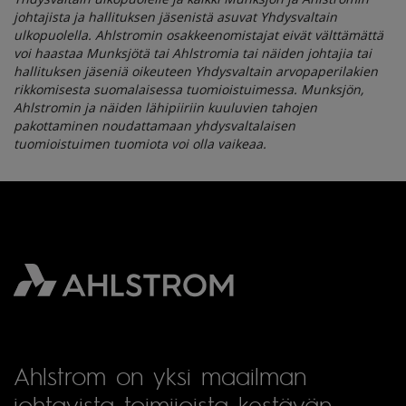
johtajista ja hallituksen jäsenistä asuvat Yhdysvaltain
ulkopuolella. Ahlstromin osakkeenomistajat eivät välttämättä
voi haastaa Munksjötä tai Ahlstromia tai näiden johtajia tai
hallituksen jäseniä oikeuteen Yhdysvaltain arvopaperilakien
rikkomisesta suomalaisessa tuomioistuimessa. Munksjön,
Ahlstromin ja näiden lähipiiriin kuuluvien tahojen
pakottaminen noudattamaan yhdysvaltalaisen
tuomioistuimen tuomiota voi olla vaikeaa.
Ahlstrom on yksi maailman
johtavista toimijoista kestävän