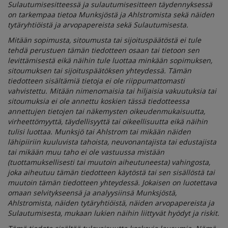
Sulautumisesitteessä ja sulautumisesitteen täydennyksessä
on tarkempaa tietoa Munksjöstä ja Ahlstromista sekä näiden
tytäryhtiöistä ja arvopapereista sekä Sulautumisesta.
Mitään sopimusta, sitoumusta tai sijoituspäätöstä ei tule
tehdä perustuen tämän tiedotteen osaan tai tietoon sen
levittämisestä eikä näihin tule luottaa minkään sopimuksen,
sitoumuksen tai sijoituspäätöksen yhteydessä. Tämän
tiedotteen sisältämiä tietoja ei ole riippumattomasti
vahvistettu. Mitään nimenomaisia tai hiljaisia vakuutuksia tai
sitoumuksia ei ole annettu koskien tässä tiedotteessa
annettujen tietojen tai näkemysten oikeudenmukaisuutta,
virheettömyyttä, täydellisyyttä tai oikeellisuutta eikä näihin
tulisi luottaa. Munksjö tai Ahlstrom tai mikään näiden
lähipiiriin kuuluvista tahoista, neuvonantajista tai edustajista
tai mikään muu taho ei ole vastuussa mistään
(tuottamuksellisesti tai muutoin aiheutuneesta) vahingosta,
joka aiheutuu tämän tiedotteen käytöstä tai sen sisällöstä tai
muutoin tämän tiedotteen yhteydessä. Jokaisen on luotettava
omaan selvitykseensä ja analyysiinsä Munksjöstä,
Ahlstromista, näiden tytäryhtiöistä, näiden arvopapereista ja
Sulautumisesta, mukaan lukien näihin liittyvät hyödyt ja riskit.