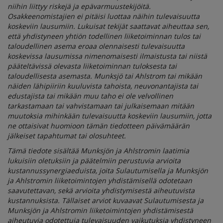
niihin liittyy riskejä ja epävarmuustekijöitä.
Osakkeenomistajien ei pitäisi luottaa näihin tulevaisuutta
koskeviin lausumiin. Lukuisat tekijät saattavat aiheuttaa sen,
että yhdistyneen yhtiön todellinen liiketoiminnan tulos tai
taloudellinen asema eroaa olennaisesti tulevaisuutta
koskevissa lausumissa nimenomaisesti ilmaistusta tai niistä
pääteltävissä olevasta liiketoiminnan tuloksesta tai
taloudellisesta asemasta. Munksjö tai Ahlstrom tai mikään
näiden lähipiiriin kuuluvista tahoista, neuvonantajista tai
edustajista tai mikään muu taho ei ole velvollinen
tarkastamaan tai vahvistamaan tai julkaisemaan mitään
muutoksia mihinkään tulevaisuutta koskeviin lausumiin, jotta
ne ottaisivat huomioon tämän tiedotteen päivämäärän
jälkeiset tapahtumat tai olosuhteet.
Tämä tiedote sisältää Munksjön ja Ahlstromin laatimia
lukuisiin oletuksiin ja päätelmiin perustuvia arvioita
kustannussynergiaeduista, joita Sulautumisella ja Munksjön
ja Ahlstromin liiketoimintojen yhdistämisellä odotetaan
saavutettavan, sekä arvioita yhdistymisestä aiheutuvista
kustannuksista. Tällaiset arviot kuvaavat Sulautumisesta ja
Munksjön ja Ahlstromin liiketoimintojen yhdistämisestä
aiheutuvia odotettuja tulevaisuuden vaikutuksia yhdistyneen