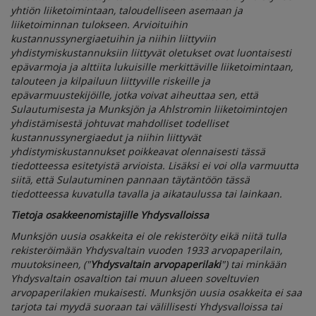
yhtiön liiketoimintaan, taloudelliseen asemaan ja
liiketoiminnan tulokseen. Arvioituihin
kustannussynergiaetuihin ja niihin liittyviin
yhdistymiskustannuksiin liittyvät oletukset ovat luontaisesti
epävarmoja ja alttiita lukuisille merkittäville liiketoimintaan,
talouteen ja kilpailuun liittyville riskeille ja
epävarmuustekijöille, jotka voivat aiheuttaa sen, että
Sulautumisesta ja Munksjön ja Ahlstromin liiketoimintojen
yhdistämisestä johtuvat mahdolliset todelliset
kustannussynergiaedut ja niihin liittyvät
yhdistymiskustannukset poikkeavat olennaisesti tässä
tiedotteessa esitetyistä arvioista. Lisäksi ei voi olla varmuutta
siitä, että Sulautuminen pannaan täytäntöön tässä
tiedotteessa kuvatulla tavalla ja aikataulussa tai lainkaan.
Tietoja osakkeenomistajille Yhdysvalloissa
Munksjön uusia osakkeita ei ole rekisteröity eikä niitä tulla
rekisteröimään Yhdysvaltain vuoden 1933 arvopaperilain,
muutoksineen, ("
Yhdysvaltain arvopaperilaki
") tai minkään
Yhdysvaltain osavaltion tai muun alueen soveltuvien
arvopaperilakien mukaisesti. Munksjön uusia osakkeita ei saa
tarjota tai myydä suoraan tai välillisesti Yhdysvalloissa tai