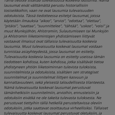
Tämä tiedote sisältää tulevaisuutta koskevia lausumia. Nämä
lausumat eivät välttämättä perustu historiallisiin
tosiseikkoihin, vaan ne ovat lausumia tulevaisuuden
odotuksista. Tässä tiedotteessa esitetyt lausumat, joissa
käytetään ilmauksia "aikoo", "arvioi", "odottaa", "olettaa",
"pitäisi", "saattaa", "suunnittelee", "tähtää", "uskoo", "voisi" ja
muut Munksjöhön, Ahlstromiin, Sulautumiseen tai Munksjön
ja Ahlstromin liiketoimintojen yhdistämiseen liittyvät
vastaavat ilmaisut ovat tällaisia tulevaisuutta koskevia
lausumia. Muut tulevaisuutta koskevat lausumat voidaan
tunnistaa asiayhteydestä, jossa lausumat on esitetty.
Tulevaisuutta koskevia lausumia on esitetty useissa tämän
tiedotteen kohdissa, kuten kohdissa, jotka sisältävät tietoa
yhdistyneen yhtiön liiketoiminnan tulevista tuloksista,
suunnitelmista ja odotuksista, sisältäen sen strategiset
suunnitelmat ja suunnitelmat liittyen kasvuun ja
kannattavuuteen, sekä yleisestä taloudellisesta tilanteesta.
Nämä tulevaisuutta koskevat lausumat perustuvat
tämänhetkisiin suunnitelmiin, arvioihin, ennusteisiin ja
odotuksiin eivätkä ne ole takeita tulevasta tuloksesta. Ne
perustuvat tiettyihin tällä hetkellä perusteltavissa oleviin
odotuksiin, jotka saattavat osoittautua virheellisiksi. Tällaiset
tulevaisuutta koskevat lausumat perustuvat oletuksiin, ja