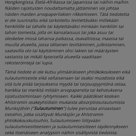
Hongkongissa, Etelä-Afrikassa tai Japanissa tai näihin maihin.
Näiden rajoitusten noudattamatta jättäminen voi johtaa
näiden maiden arvopaperilakien rikkomiseen. Tätä tiedotetta
ei ole suunnattu eikä tarkoitettu levitettäväksi millekään
henkilölle tai taholle tai käytettäväksi minkään henkilön tai
tahon toimesta, jolla on kansalaisuus tai joka asuu tai
oleskelee missä tahansa paikassa, osavaltiossa, maassa tai
muulla alueella, jossa tällainen levittäminen, julkistaminen,
saatavilla olo tai käyttäminen olisi lakien tai määräysten
vastaista tai mikäli kyseisellä alueella vaaditaan
rekisteröintejä tai lupia.
Tämä tiedote ei ole kutsu ylimääräiseen yhtiökokoukseen eikä
sulautumisesite eikä sellaisenaan tai osaksi muodosta eikä
sitä tule pitää tarjouksena myydä tai tarjouspyyntönä ostaa,
hankkia tai merkitä mitään arvopapereita tai kehotuksena
sijoitustoimintaan ryhtymiseen. Kaikki päätökset koskien
Ahlstromin osakeyhtiölain mukaista absorptiosulautumista
Munksjöhön ("
Sulautuminen
") tulee perustaa ainoastaan
tietoihin, jotka sisältyvät Munksjön ja Ahlstromin
yhtiökokouskutsuihin, Sulautumiseen liittyvään
sulautumisesitteeseen ja sulautumisesitteen täydennykseen
sekä itsenäiseen analyysiin näihin sisältyvistä tiedoista.