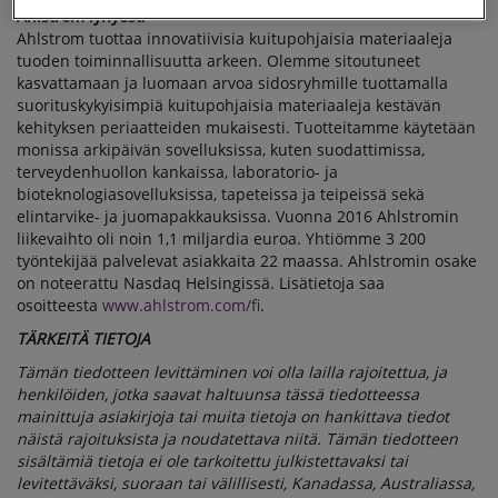
Ahlstrom lyhyesti
Ahlstrom tuottaa innovatiivisia kuitupohjaisia materiaaleja
tuoden toiminnallisuutta arkeen. Olemme sitoutuneet
kasvattamaan ja luomaan arvoa sidosryhmille tuottamalla
suorituskykyisimpiä kuitupohjaisia materiaaleja kestävän
kehityksen periaatteiden mukaisesti. Tuotteitamme käytetään
monissa arkipäivän sovelluksissa, kuten suodattimissa,
terveydenhuollon kankaissa, laboratorio- ja
bioteknologiasovelluksissa, tapeteissa ja teipeissä sekä
elintarvike- ja juomapakkauksissa. Vuonna 2016 Ahlstromin
liikevaihto oli noin 1,1 miljardia euroa. Yhtiömme 3 200
työntekijää palvelevat asiakkaita 22 maassa. Ahlstromin osake
on noteerattu Nasdaq Helsingissä. Lisätietoja saa
osoitteesta
www.ahlstrom.com/fi
.
TÄRKEITÄ TIETOJA
Tämän tiedotteen levittäminen voi olla lailla rajoitettua, ja
henkilöiden, jotka saavat haltuunsa tässä tiedotteessa
mainittuja asiakirjoja tai muita tietoja on hankittava tiedot
näistä rajoituksista ja noudatettava niitä. Tämän tiedotteen
sisältämiä tietoja ei ole tarkoitettu julkistettavaksi tai
levitettäväksi, suoraan tai välillisesti, Kanadassa, Australiassa,