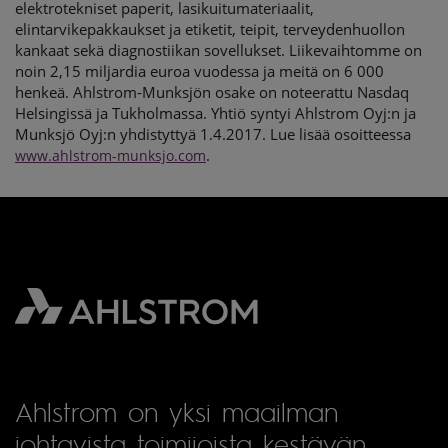
elektrotekniset paperit, lasikuitumateriaalit,
elintarvikepakkaukset ja etiketit, teipit, terveydenhuollon
kankaat sekä diagnostiikan sovellukset. Liikevaihtomme on
noin 2,15 miljardia euroa vuodessa ja meitä on 6 000
henkeä. Ahlstrom-Munksjön osake on noteerattu Nasdaq
Helsingissä ja Tukholmassa. Yhtiö syntyi Ahlstrom Oyj:n ja
Munksjö Oyj:n yhdistyttyä 1.4.2017. Lue lisää osoitteessa
.
www.ahlstrom-munksjo.com
Ahlstrom on yksi maailman
johtavista toimijoista kestävän