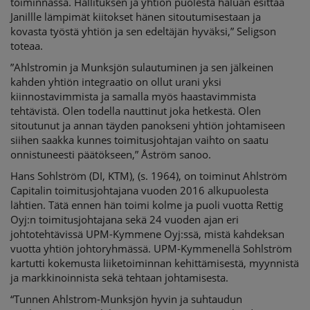
toiminnassa. Hallituksen ja yhtiön puolesta haluan esittää
Janillle lämpimät kiitokset hänen sitoutumisestaan ja
kovasta työstä yhtiön ja sen edeltäjän hyväksi,” Seligson
toteaa.
”Ahlstromin ja Munksjön sulautuminen ja sen jälkeinen
kahden yhtiön integraatio on ollut urani yksi
kiinnostavimmista ja samalla myös haastavimmista
tehtävistä. Olen todella nauttinut joka hetkestä. Olen
sitoutunut ja annan täyden panokseni yhtiön johtamiseen
siihen saakka kunnes toimitusjohtajan vaihto on saatu
onnistuneesti päätökseen,” Åström sanoo.
Hans Sohlström (DI, KTM), (s. 1964), on toiminut Ahlström
Capitalin toimitusjohtajana vuoden 2016 alkupuolesta
lähtien. Tätä ennen hän toimi kolme ja puoli vuotta Rettig
Oyj:n toimitusjohtajana sekä 24 vuoden ajan eri
johtotehtävissä UPM-Kymmene Oyj:ssä, mistä kahdeksan
vuotta yhtiön johtoryhmässä. UPM-Kymmenellä Sohlström
kartutti kokemusta liiketoiminnan kehittämisestä, myynnistä
ja markkinoinnista sekä tehtaan johtamisesta.
“Tunnen Ahlstrom-Munksjön hyvin ja suhtaudun