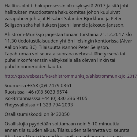
Hallitus aloitti hakuprosessin alkusyksystä 2017 ja sitä johti
hallituksen muodostama hakukomitea johon kuuluivat
varapuheenjohtajat Elisabet Salander Björklund ja Peter
Seligson sekä hallituksen jäsen Hannele Jakosuo-Jansson.
Ahlstrom-Munksjö järjestää tänään torstaina 21.12.2017 klo
11.30 tiedotustilaisuuden yhtiön Helsingin konttorissa (Alvar
Aallon katu 3C). Tilaisuutta isännöi Peter Seligson.
Tapahtumaa voi seurata suorana webcast-lähetyksenä tai
puhelinkonferenssin välityksellä alla olevan linkin tai
puhelinnumeroiden kautta.
http://qsb.webcast.fi/a/ahlstrommunksjo/ahlstrommunksjo_2017
Suomessa +358 (0)9 7479 0361
Ruotsissa +46 (0)8 5033 6574
iso-Britanniasssa +44 (0) 330 336 9105
Yhdysvalloissa +1 323 794 2093
Osallistumiskoodi on 8432050
Osallistujia pyydetään soittamaan noin 5-10 minuuttia
ennen tilaisuuden alkua. Tilaisuuden tallennetta voi seurata
Ahlstrom-Munksjön verkkosivuilla myöhemmin samana