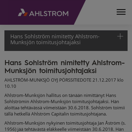
Hans Sohlström nimitetty Ahlstrom-
Munksjön toimitusjohtajaksi
Hans Sohlström nimitetty Ahlstrom-
ETUSIVU
Munksjön toimitusjohtajaksi
MEDIA
TIEDOTTEET
AHLSTRÖM-MUNKSJÖ OYJ PÖRSSITIEDOTE 21.12.2017 klo
PÖRSSITIEDOTTEET
10.10
2017
Ahlstrom-Munksjön hallitus on tänään nimittänyt Hans
HANS SOHLSTRÖM
Sohlströmin Ahlstrom-Munksjön toimitusjohtajaksi. Hän
NIMITETTY
aloittaa tehtävässä viimeistään 30.6.2018. Sohlström toimii
AHLSTROM-
tällä hetkellä Ahlström Capitalin toimitusjohtajana.
MUNKSJÖN
Ahlstrom-Munksjön nykyinen toimitusjohtaja Jan Åström (s.
TOIMITUSJOHTAJAKSI
1956) jää tehtävästä eläkkeelle viimeistään 30.6.2018. Hän