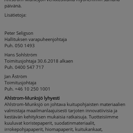
päivänä.
Lisätietoja:
Peter Seligson
Hallituksen varapuheenjohtaja
Puh. 050 1493
Hans Sohlström
Toimitusjohtaja 30.6.2018 alkaen
Puh. 0400 547 717
Jan Åström
Toimitusjohtaja
Puh. +46 10 250 1001
Ahlstrom-Munksjö lyhyesti
Ahlstrom-Munksjö on johtava kuitupohjaisten materiaalien
valmistaja maailmanlaajuisesti tarjoten innovatiivisia ja
kestävän kehityksen mukaisia ratkaisuja. Tuotteisiimme
kuuluvat koristepaperit, suodatinmateriaalit,
irrokepohjapaperit, hiomapaperit, kuitukankaat,