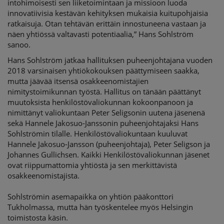
intohimoisesti sen liiketoimintaan ja missioon luoda
innovatiivisia kestävän kehityksen mukaisia kuitupohjaisia
ratkaisuja. Otan tehtävän erittäin innostuneena vastaan ja
näen yhtiössä valtavasti potentiaalia,” Hans Sohlström
sanoo.
Hans Sohlström jatkaa hallituksen puheenjohtajana vuoden
2018 varsinaisen yhtiökokouksen päättymiseen saakka,
mutta jäävää itsensä osakkeenomistajien
nimitystoimikunnan työstä. Hallitus on tänään päättänyt
muutoksista henkilöstövaliokunnan kokoonpanoon ja
nimittänyt valiokuntaan Peter Seligsonin uutena jäsenenä
sekä Hannele Jakosuo-Janssonin puheenjohtajaksi Hans
Sohlströmin tilalle. Henkilöstövaliokuntaan kuuluvat
Hannele Jakosuo-Jansson (puheenjohtaja), Peter Seligson ja
Johannes Gullichsen. Kaikki Henkilöstövaliokunnan jäsenet
ovat riippumattomia yhtiöstä ja sen merkittävistä
osakkeenomistajista.
Sohlströmin asemapaikka on yhtiön pääkonttori
Tukholmassa, mutta hän työskentelee myös Helsingin
toimistosta käsin.