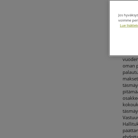
Jos hyväksyt
voimme perso
Lue lisäti