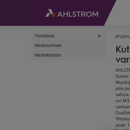
Tiedotteet
ETUSIV
Expand
navigation
Mediasuhteet
Kut
Mediakirjasto
var
AHLSTROM-MUNKSJÖ OYJ, PÖRSSITIEDOTE 7.4.2017 klo. 08.30 CEST Helsinki, Suomi Kutsu Ahlstrom-Munksjön varsinaiseen yhtiökokoukseen Ahlstrom-Munksjö Oyj:n osakkeenomistajat kutsutaan varsinaiseen yhtiökokoukseen, joka pidetään tiistaina 16.5.2017 klo 13.00 alkaen Finlandia-talon Helsinki-salissa osoitteessa Mannerheimintie 13 e, Helsinki (Mannerheimintien puolelta ovi M3 ja Karamzininrannan puolelta ovi K3). Kokoukseen ilmoittautuneiden vastaanottaminen ja äänestyslippujen jakaminen aloitetaan klo 12.00. Osallistujien toivotaan ilmoittautuvan kokoukseen viimeistään klo 12.45. A. Yhtiökokouksessa käsiteltävät asiat Yhtiökokouksessa käsitellään seuraavat asiat: 1. Kokouksen avaaminen 2. Kokouksen järjestäytyminen 3. Pöytäkirjantarkastajien ja ääntenlaskun valvojien valitseminen 4. Kokouksen laillisuuden toteaminen 5. Läsnä olevien toteaminen ja ääniluettelon vahvistaminen 6. Vuoden 2016 tilinpäätöksen, toimintake