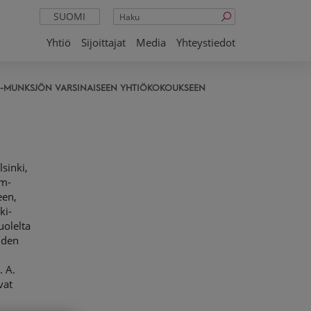
Haku
SUOMI
Yhtiö
Sijoittajat
Media
Yhteystiedot
-MUNKSJÖN VARSINAISEEN YHTIÖKOKOUKSEEN
 nimi, henkilötunnus, osoite, puhelinnumero sekä mahdollisen avustajan tai asiamiehen nimi ja asiamiehen henkilötunnus. Osakkeenomistajien Ahlstrom-Munksjölle luovuttamia henkilötietoja käytetään vain yhtiökokouksen ja siihen liittyvien tarpeellisten rekisteröintien käsittelyn yhteydessä. Yhtiökokouksessa läsnä olevalla osakkeenomistajalla on osakeyhtiölain 5 luvun 25 §:n mukainen kyselyoikeus kokouksessa käsiteltävistä asioista. 2. Asiamiehen käyttäminen ja valtakirjat Osakkeenomistaja saa osallistua yhtiökokoukseen ja käyttää siellä oikeuksiaan myös asiamiehen välityksellä. Osakkeenomistajan asiamiehen on esitettävä päivätty valtakirja tai hänen on muuten luotettavalla tavalla osoitettava olevansa oikeutettu edustamaan osakkeeno