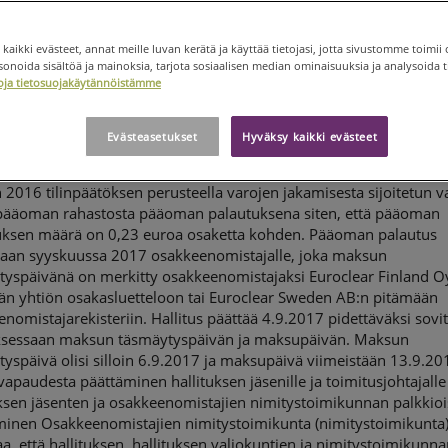
 kaikki evästeet, annat meille luvan kerätä ja käyttää tietojasi, jotta sivustomme toimii 
noida sisältöä ja mainoksia, tarjota sosiaalisen median ominaisuuksia ja analysoida ti
etoja tietosuojakäytännöistämme
Evästeasetukset
Hyväksy kaikki evästeet