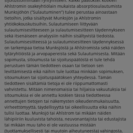
sijoitustoimintaan ryhtymiseen. Kaikki päätökset koskien
Ahlstromin osakeyhtiölain mukaista absorptiosulautumista
Munksjöhön (”Sulautuminen”) tulee perustaa ainoastaan
tietoihin, jotka sisältyvät Munksjön ja Ahlstromin
yhtiökokouskutsuihin, Sulautumiseen liittyvään
sulautumisesitteeseen ja sulautumisesitteen täydennykseen
sekä itsenäiseen analyysiin näihin sisältyvistä tiedoista.
Sulautumisesitteessä ja sulautumisesitteen täydennyksessä
on tarkempaa tietoa Munksjöstä ja Ahlstromista sekä näiden
tytäryhtiöistä ja arvopapereista sekä Sulautumisesta. Mitään
sopimusta, sitoumusta tai sijoituspäätöstä ei tule tehdä
perustuen tämän tiedotteen osaan tai tietoon sen
levittämisestä eikä näihin tule luottaa minkään sopimuksen,
sitoumuksen tai sijoituspäätöksen yhteydessä. Tämän
tiedotteen sisältämiä tietoja ei ole riippumattomasti
vahvistettu. Mitään nimenomaisia tai hiljaisia vakuutuksia tai
sitoumuksia ei ole annettu koskien tässä tiedotteessa
annettujen tietojen tai näkemysten oikeudenmukaisuutta,
virheettömyyttä, täydellisyyttä tai oikeellisuutta eikä näihin
tulisi luottaa. Munksjö tai Ahlstrom tai mikään näiden
lähipiiriin kuuluvista tahoista, neuvonantajista tai edustajista
tai mikään muu taho ei ole vastuussa mistään
(tuottamuksellisesti tai muutoin aiheutuneesta) vahingosta,