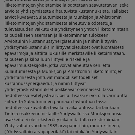
liiketoimintojen yhdistämisellä odotetaan saavutettavan, sekä
arvioita yhdistymisestä aiheutuvista kustannuksista. Tällaiset
arviot kuvaavat Sulautumisesta ja Munksjön ja Ahlstromin
liiketoimintojen yhdistämisestä aiheutuvia odotettuja
tulevaisuuden vaikutuksia yhdistyneen yhtiön liiketoimintaan,
taloudelliseen asemaan ja liiketoiminnan tulokseen.
Arvioituihin kustannussynergiaetuihin ja niihin liittyviin
yhdistymiskustannuksiin liittyvät oletukset ovat luontaisesti
epävarmoja ja alttiita lukuisille merkittäville liiketoimintaan,
talouteen ja kilpailuun liittyville riskeille ja
epävarmuustekijöille, jotka voivat aiheuttaa sen, että
Sulautumisesta ja Munksjön ja Ahlstromin liiketoimintojen
yhdistämisestä johtuvat mahdolliset todelliset
kustannussynergiaedut ja niihin liittyvät
yhdistymiskustannukset poikkeavat olennaisesti tässä
tiedotteessa esitetyistä arvioista. Lisäksi ei voi olla varmuutta
siitä, että Sulautuminen pannaan täytäntöön tässä
tiedotteessa kuvatulla tavalla ja aikataulussa tai lainkaan.
Tietoja osakkeenomistajille Yhdysvalloissa Munksjön uusia
osakkeita ei ole rekisteröity eikä niitä tulla rekisteröimään
Yhdysvaltain vuoden 1933 arvopaperilain, muutoksineen,
(”Yhdysvaltain arvopaperilaki”) tai minkään Yhdysvaltain