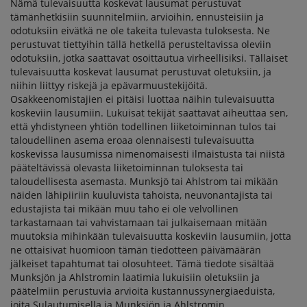
Nämä tulevaisuutta koskevat lausumat perustuvat
tämänhetkisiin suunnitelmiin, arvioihin, ennusteisiin ja
odotuksiin eivätkä ne ole takeita tulevasta tuloksesta. Ne
perustuvat tiettyihin tällä hetkellä perusteltavissa oleviin
odotuksiin, jotka saattavat osoittautua virheellisiksi. Tällaiset
tulevaisuutta koskevat lausumat perustuvat oletuksiin, ja
niihin liittyy riskejä ja epävarmuustekijöitä.
Osakkeenomistajien ei pitäisi luottaa näihin tulevaisuutta
koskeviin lausumiin. Lukuisat tekijät saattavat aiheuttaa sen,
että yhdistyneen yhtiön todellinen liiketoiminnan tulos tai
taloudellinen asema eroaa olennaisesti tulevaisuutta
koskevissa lausumissa nimenomaisesti ilmaistusta tai niistä
pääteltävissä olevasta liiketoiminnan tuloksesta tai
taloudellisesta asemasta. Munksjö tai Ahlstrom tai mikään
näiden lähipiiriin kuuluvista tahoista, neuvonantajista tai
edustajista tai mikään muu taho ei ole velvollinen
tarkastamaan tai vahvistamaan tai julkaisemaan mitään
muutoksia mihinkään tulevaisuutta koskeviin lausumiin, jotta
ne ottaisivat huomioon tämän tiedotteen päivämäärän
jälkeiset tapahtumat tai olosuhteet. Tämä tiedote sisältää
Munksjön ja Ahlstromin laatimia lukuisiin oletuksiin ja
päätelmiin perustuvia arvioita kustannussynergiaeduista,
joita Sulautumisella ja Munksjön ja Ahlstromin