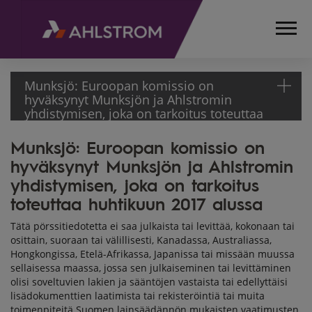
Munksjö: Euroopan komissio on
hyväksynyt Munksjön ja Ahlstromin
yhdistymisen, joka on tarkoitus toteuttaa
huhtikuun 2017 alussa
Munksjö: Euroopan komissio on
ETUSIVU
hyväksynyt Munksjön ja Ahlstromin
MEDIA
TIEDOTTEET
yhdistymisen, joka on tarkoitus
PÖRSSITIEDOTTEET
toteuttaa huhtikuun 2017 alussa
2017
Tätä pörssitiedotetta ei saa julkaista tai levittää, kokonaan tai
MUNKSJÖ:
osittain, suoraan tai välillisesti, Kanadassa, Australiassa,
EUROOPAN
Hongkongissa, Etelä-Afrikassa, Japanissa tai missään muussa
KOMISSIO ON
sellaisessa maassa, jossa sen julkaiseminen tai levittäminen
HYVÄKSYNYT
olisi soveltuvien lakien ja sääntöjen vastaista tai edellyttäisi
lisädokumenttien laatimista tai rekisteröintiä tai muita
MUNKSJÖN JA
toimenpiteitä Suomen lainsäädännön mukaisten vaatimusten
AHLSTROMIN