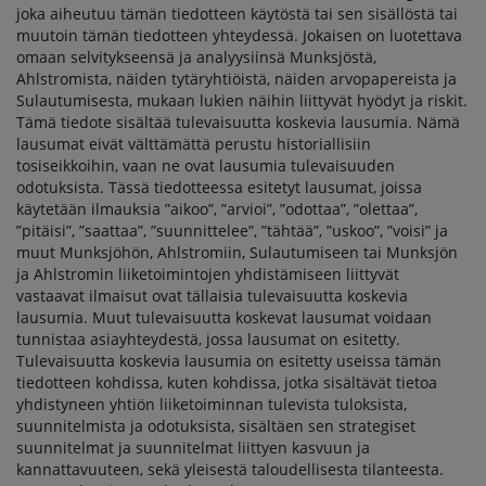
joka aiheutuu tämän tiedotteen käytöstä tai sen sisällöstä tai
muutoin tämän tiedotteen yhteydessä. Jokaisen on luotettava
omaan selvitykseensä ja analyysiinsä Munksjöstä,
Ahlstromista, näiden tytäryhtiöistä, näiden arvopapereista ja
Sulautumisesta, mukaan lukien näihin liittyvät hyödyt ja riskit.
Tämä tiedote sisältää tulevaisuutta koskevia lausumia. Nämä
lausumat eivät välttämättä perustu historiallisiin
tosiseikkoihin, vaan ne ovat lausumia tulevaisuuden
odotuksista. Tässä tiedotteessa esitetyt lausumat, joissa
käytetään ilmauksia ”aikoo”, ”arvioi”, ”odottaa”, ”olettaa”,
”pitäisi”, ”saattaa”, ”suunnittelee”, ”tähtää”, ”uskoo”, ”voisi” ja
muut Munksjöhön, Ahlstromiin, Sulautumiseen tai Munksjön
ja Ahlstromin liiketoimintojen yhdistämiseen liittyvät
vastaavat ilmaisut ovat tällaisia tulevaisuutta koskevia
lausumia. Muut tulevaisuutta koskevat lausumat voidaan
tunnistaa asiayhteydestä, jossa lausumat on esitetty.
Tulevaisuutta koskevia lausumia on esitetty useissa tämän
tiedotteen kohdissa, kuten kohdissa, jotka sisältävät tietoa
yhdistyneen yhtiön liiketoiminnan tulevista tuloksista,
suunnitelmista ja odotuksista, sisältäen sen strategiset
suunnitelmat ja suunnitelmat liittyen kasvuun ja
kannattavuuteen, sekä yleisestä taloudellisesta tilanteesta.