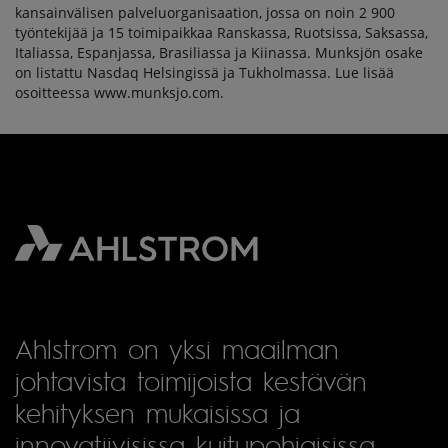
kansainvälisen palveluorganisaation, jossa on noin 2 900
työntekijää ja 15 toimipaikkaa Ranskassa, Ruotsissa, Saksassa,
Italiassa, Espanjassa, Brasiliassa ja Kiinassa. Munksjön osake
on listattu Nasdaq Helsingissä ja Tukholmassa. Lue lisää
osoitteessa www.munksjo.com.
Ahlstrom on yksi maailman
johtavista toimijoista kestävän
kehityksen mukaisissa ja
innovatiivisissa kuitupohjaisissa