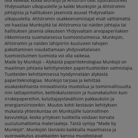
olla vaikeaa, koska Munksjö ja Ahlstrom ovat sijoittautuneet
Yhdysvaltain ulkopuolelle ja kaikki Munksjön ja Ahlstromin
johtajista ja hallituksen jäsenistä asuvat Yhdysvaltain
ulkopuolella. Ahlstromin osakkeenomistajat eivät välttämättä
voi haastaa Munksjötä tai Ahlstromia tai näiden johtajia tai
hallituksen jäseniä oikeuteen Yhdysvaltain arvopaperilakien
rikkomisesta suomalaisessa tuomioistuimessa. Munksjön,
Ahlstromin ja näiden lähipiiriin kuuluvien tahojen
pakottaminen noudattamaan yhdysvaltalaisen
tuomioistuimen tuomiota voi olla vaikeaa.
Made by Munksjö – Älykästä paperiteknologiaa Munksjö on
maailman johtavia kehittyneiden paperituotteiden valmistajia.
Tuotteiden kehittämisessä hyödynnetään älykästä
paperiteknologiaa. Munksjö tarjoaa ja kehittää
asiakaskohtaista innovatiivista muotoilua ja toiminnallisuutta
niin lattiapintoihin, keittiökalusteisiin ja huonekaluihin kuin
irrokepapereihin, kuluttajaystävällisiin pakkauksiin ja
energiansiirtoonkin. Muutos kohti kestävän kehityksen
mukaista yhteiskuntaa on Munksjölle luonnollinen
kasvutekijä, koska yrityksen tuotteilla voidaan korvata
uusiutumattomia materiaaleja. Tästä syntyy "Made by
Munksjö". Munksjön läsnäolo kaikkialla maailmassa ja
vuorovaikutus asiakkaiden kanssa muodostavat