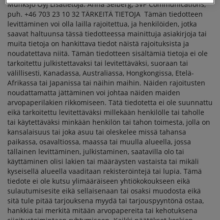
Munksjö Oyj Lisätietoja: Anna Selberg, SVP Communications,
puh. +46 703 23 10 32 TÄRKEITÄ TIETOJA Tämän tiedotteen
levittäminen voi olla lailla rajoitettua, ja henkilöiden, jotka
saavat haltuunsa tässä tiedotteessa mainittuja asiakirjoja tai
muita tietoja on hankittava tiedot näistä rajoituksista ja
noudatettava niitä. Tämän tiedotteen sisältämiä tietoja ei ole
tarkoitettu julkistettavaksi tai levitettäväksi, suoraan tai
välillisesti, Kanadassa, Australiassa, Hongkongissa, Etelä-
Afrikassa tai Japanissa tai näihin maihin. Näiden rajoitusten
noudattamatta jättäminen voi johtaa näiden maiden
arvopaperilakien rikkomiseen. Tätä tiedotetta ei ole suunnattu
eikä tarkoitettu levitettäväksi millekään henkilölle tai taholle
tai käytettäväksi minkään henkilön tai tahon toimesta, jolla on
kansalaisuus tai joka asuu tai oleskelee missä tahansa
paikassa, osavaltiossa, maassa tai muulla alueella, jossa
tällainen levittäminen, julkistaminen, saatavilla olo tai
käyttäminen olisi lakien tai määräysten vastaista tai mikäli
kyseisellä alueella vaaditaan rekisteröintejä tai lupia. Tämä
tiedote ei ole kutsu ylimääräiseen yhtiökokoukseen eikä
sulautumisesite eikä sellaisenaan tai osaksi muodosta eikä
sitä tule pitää tarjouksena myydä tai tarjouspyyntönä ostaa,
hankkia tai merkitä mitään arvopapereita tai kehotuksena