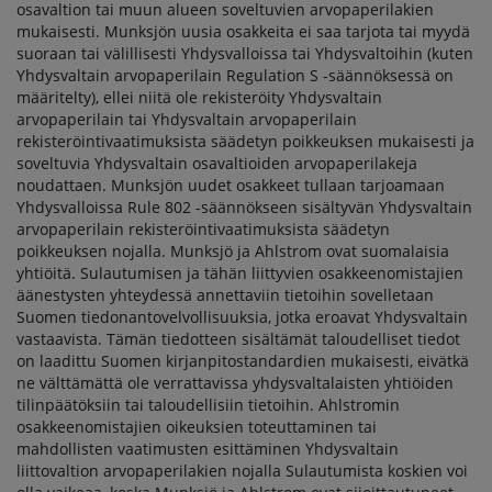
osavaltion tai muun alueen soveltuvien arvopaperilakien
mukaisesti. Munksjön uusia osakkeita ei saa tarjota tai myydä
suoraan tai välillisesti Yhdysvalloissa tai Yhdysvaltoihin (kuten
Yhdysvaltain arvopaperilain Regulation S -säännöksessä on
määritelty), ellei niitä ole rekisteröity Yhdysvaltain
arvopaperilain tai Yhdysvaltain arvopaperilain
rekisteröintivaatimuksista säädetyn poikkeuksen mukaisesti ja
soveltuvia Yhdysvaltain osavaltioiden arvopaperilakeja
noudattaen. Munksjön uudet osakkeet tullaan tarjoamaan
Yhdysvalloissa Rule 802 -säännökseen sisältyvän Yhdysvaltain
arvopaperilain rekisteröintivaatimuksista säädetyn
poikkeuksen nojalla. Munksjö ja Ahlstrom ovat suomalaisia
yhtiöitä. Sulautumisen ja tähän liittyvien osakkeenomistajien
äänestysten yhteydessä annettaviin tietoihin sovelletaan
Suomen tiedonantovelvollisuuksia, jotka eroavat Yhdysvaltain
vastaavista. Tämän tiedotteen sisältämät taloudelliset tiedot
on laadittu Suomen kirjanpitostandardien mukaisesti, eivätkä
ne välttämättä ole verrattavissa yhdysvaltalaisten yhtiöiden
tilinpäätöksiin tai taloudellisiin tietoihin. Ahlstromin
osakkeenomistajien oikeuksien toteuttaminen tai
mahdollisten vaatimusten esittäminen Yhdysvaltain
liittovaltion arvopaperilakien nojalla Sulautumista koskien voi