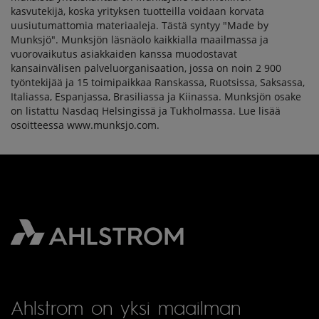
kasvutekijä, koska yrityksen tuotteilla voidaan korvata
uusiutumattomia materiaaleja. Tästä syntyy "Made by
Munksjö". Munksjön läsnäolo kaikkialla maailmassa ja
vuorovaikutus asiakkaiden kanssa muodostavat
kansainvälisen palveluorganisaation, jossa on noin 2 900
työntekijää ja 15 toimipaikkaa Ranskassa, Ruotsissa, Saksassa,
Italiassa, Espanjassa, Brasiliassa ja Kiinassa. Munksjön osake
on listattu Nasdaq Helsingissä ja Tukholmassa. Lue lisää
osoitteessa www.munksjo.com.
Ahlstrom on yksi maailman