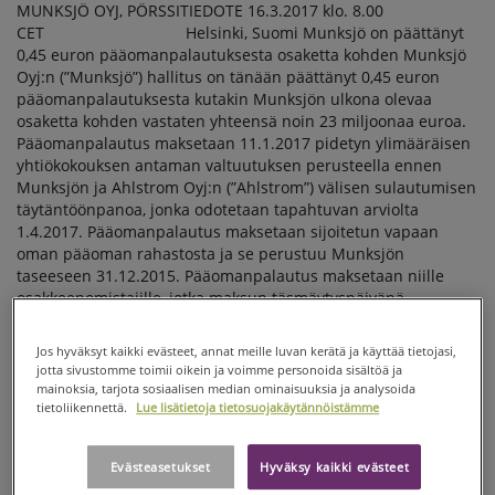
Jos hyväksyt kaikki evästeet, annat meille luvan kerätä ja käyttää tietojasi,
jotta sivustomme toimii oikein ja voimme personoida sisältöä ja
mainoksia, tarjota sosiaalisen median ominaisuuksia ja analysoida
tietoliikennettä.
Lue lisätietoja tietosuojakäytännöistämme
Evästeasetukset
Hyväksy kaikki evästeet