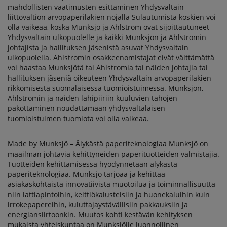
Made by Munksjö – Älykästä paperiteknologiaa Munksjö on
maailman johtavia kehittyneiden paperituotteiden valmistajia.
Tuotteiden kehittämisessä hyödynnetään älykästä
paperiteknologiaa. Munksjö tarjoaa ja kehittää
asiakaskohtaista innovatiivista muotoilua ja toiminnallisuutta
niin lattiapintoihin, keittiökalusteisiin ja huonekaluihin kuin
irrokepapereihin, kuluttajaystävällisiin pakkauksiin ja
energiansiirtoonkin. Muutos kohti kestävän kehityksen
mukaista yhteiskuntaa on Munksjölle luonnollinen