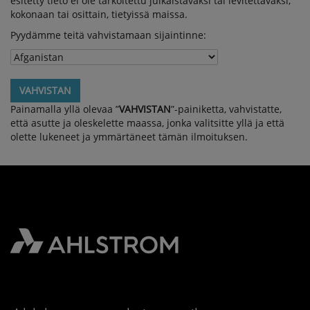
esitetty tieto ei ole tarkoitettu julkaistavaksi tai levitettäväksi,
kokonaan tai osittain, tietyissä maissa.
Pyydämme teitä vahvistamaan sijaintinne:
VAHVISTAN
Painamalla yllä olevaa ”
VAHVISTAN
”-painiketta, vahvistatte,
että asutte ja oleskelette maassa, jonka valitsitte yllä ja että
olette lukeneet ja ymmärtäneet tämän ilmoituksen.