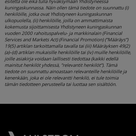
esitettä ole eikä tulla hyväksymään Yhdistyneessä
kuningaskunnassa. Näin ollen tämä tiedote on suunnattu (i)
henkilöille, jotka ovat Yhdistyneen kuningaskunnan
ulkopuolella, (ii) henkilöille, joilla on ammattimaista
kokemusta sijoittamisesta Yhdistyneen kuningaskunnan
vuoden 2000 rahoituspalvelu- ja markkinalain (Financial
Services and Markets Act) (Financial Promotion) (”Määräys”)
19(5) artiklan tarkoittamalla tavalla tai (iii) Määräyksen 49(2)
(a)–(d) artiklan mukaisille henkilöille tai (iv) muille henkilöille,
joille asiakirja voidaan laillisesti tiedottaa (kaikki edellä
mainitut henkilöt yhdessä, ”relevantit henkilöt”). Tämä
tiedote on suunnattu ainoastaan relevanteille henkilöille ja
kenenkään, joka ei ole relevantti henkilö, ei tule toimia
tämän tiedotteen perusteella tai luottaa sen sisältöön.