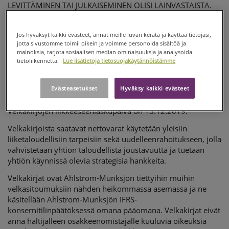
LEVITTÄMINEN TAI JULKAISEMINEN OLISI LAINVASTAISTA.
HYBRIDILAINAN
Ahlstrom-Munksjö laskee liikkeeseen 100 miljoonan euron
hybridilainan
(”Velkakirjat”)
.
Jos hyväksyt kaikki evästeet, annat meille luvan kerätä ja käyttää tietojasi,
jotta sivustomme toimii oikein ja voimme personoida sisältöä ja
Velkakirjoille ei ole määrättyä eräpäivää, mutta Ahlstrom-
mainoksia, tarjota sosiaalisen median ominaisuuksia ja analysoida
Munksjö voi lunastaa lainan takaisin ensimmäistä kertaa
tietoliikennettä.
Lue lisätietoja tietosuojakäytännöistämme
13.2.2024 tai tätä seuraavina koronmaksupäivinä.
Velkakirjoilla on kiinteä vuotuinen 3,879 prosentin
Evästeasetukset
Hyväksy kaikki evästeet
kuponkikorko 13.2.2024 saakka.
Velkakirjojen liikkeeseenlaskupäivä on 13.12.2019.
Velkakirjoista saatavat nettovarat käytetään yleisiin
liiketaloudellisiin tarpeisiin sekä uudelleenrahoitukseen, jolla
vahvistetaan yhtiön taloudellista joustavuutta ja tuetaan
yhtiön käynnissä olevia strategisia hankkeita.
Velkakirjat ovat Ahlstrom-Munksjön tiettyihin muihin
velkasitoumuksiin nähden heikommassa asemassa ja ne
käsitellään Ahlstrom-Munksjön IFRS-
konsernitilinpäätöksessä omana pääomana. Velkakirjat eivät
anna haltijalleen osakkeenomistajalle kuuluvia oikeuksia