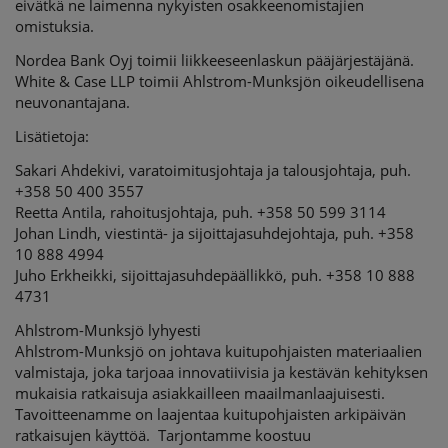
eivätkä ne laimenna nykyisten osakkeenomistajien
omistuksia.
Nordea Bank Oyj toimii liikkeeseenlaskun pääjärjestäjänä.
White & Case LLP toimii Ahlstrom-Munksjön oikeudellisena
neuvonantajana.
Lisätietoja:
Sakari Ahdekivi, varatoimitusjohtaja ja talousjohtaja, puh.
+358 50 400 3557
Reetta Antila, rahoitusjohtaja, puh. +358 50 599 3114
Johan Lindh, viestintä- ja sijoittajasuhdejohtaja, puh. +358
10 888 4994
Juho Erkheikki, sijoittajasuhdepäällikkö, puh. +358 10 888
4731
Ahlstrom-Munksjö lyhyesti
Ahlstrom-Munksjö on johtava kuitupohjaisten materiaalien
valmistaja, joka tarjoaa innovatiivisia ja kestävän kehityksen
mukaisia ratkaisuja asiakkailleen maailmanlaajuisesti.
Tavoitteenamme on laajentaa kuitupohjaisten arkipäivän
ratkaisujen käyttöä. Tarjontamme koostuu