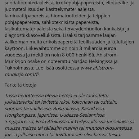
suodatinmateriaaleista, irrokepohjapapereista, elintarvike- ja
juomateollisuuden käsittelymateriaaleista,
laminaattipapereista, hiomatuotteiden ja teippien
pohjapapereista, sähköteknisistä papereista,
lasikuitumateriaaleista sekä terveydenhuollon kankaista ja
diagnostiikkasovelluksista. Lisäksi tarjoamme laajan
valikoiman muita erikoispapereita teollisuuden ja kuluttajien
käyttöön. Liikevaihtomme on noin 3 miljardia euroa
vuodessa ja meitä on noin 8 000 henkilöä. Ahlstrom-
Munksjön osake on noteerattu Nasdaq Helsingissä ja
Tukholmassa. Lue lisää osoitteessa
www.ahlstrom-
munksjo.com/fi
.
Tärkeitä tietoja
Tässä tiedotteessa olevia tietoja ei ole tarkoitettu
julkaistavaksi tai levitettäväksi, kokonaan tai osittain,
suoraan tai välillisesti, Australiassa, Kanadassa,
Hongkongissa, Japanissa, Uudessa-Seelannissa,
Singaporessa, Etelä-Afrikassa tai Yhdysvalloissa tai sellaisissa
muissa maissa tai tällaisiin maihin tai muutoin olosuhteissa,
joissa julkaiseminen tai levittäminen olisi lainvastaista.