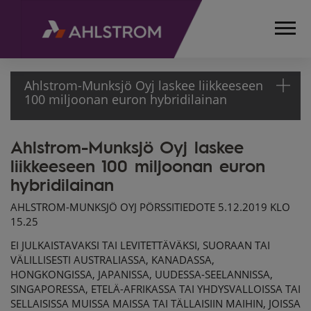
Ahlstrom-Munksjö Oyj laskee liikkeeseen
100 miljoonan euron hybridilainan
Ahlstrom-Munksjö Oyj laskee
ETUSIVU
liikkeeseen 100 miljoonan euron
MEDIA
TIEDOTTEET
hybridilainan
PÖRSSITIEDOTTEET
AHLSTROM-MUNKSJÖ OYJ PÖRSSITIEDOTE 5.12.2019 KLO
2019
15.25
AHLSTROM-
EI JULKAISTAVAKSI TAI LEVITETTÄVÄKSI, SUORAAN TAI
MUNKSJÖ OYJ
VÄLILLISESTI AUSTRALIASSA, KANADASSA,
LASKEE
HONGKONGISSA, JAPANISSA, UUDESSA-SEELANNISSA,
LIIKKEESEEN 100
SINGAPORESSA, ETELÄ-AFRIKASSA TAI YHDYSVALLOISSA TAI
MILJOONAN
SELLAISISSA MUISSA MAISSA TAI TÄLLAISIIN MAIHIN, JOISSA
EURON