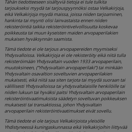
Tähän tiedotteeseen sisältyviä tietoja ei tule tulkita
tarjoukseksi myydä tai tarjouspyynnöksi ostaa Velkakirjoja,
eikä Velkakirjoja myydä maissa, joissa niiden tarjoaminen,
hankinta tai myynti olisi lainvastaista ennen niiden
rekisteröintiä taikka rekisteröintivelvollisuutta koskevaa
poikkeusta tai muun kyseisten maiden arvopaperilakien
mukaisen hyväksynnän saamista.
Tämä tiedote ei ole tarjous arvopapereiden myymiseksi
Yhdysvalloissa. Velkakirjoja ei ole rekisteröity eikä niitä tulla
rekisteröimään Yhdysvaltain vuoden 1933 arvopaperilain,
muutoksineen, (”Yhdysvaltain arvopaperilaki”) tai minkään
Yhdysvaltain osavaltion soveltuvien arvopaperilakien
mukaisesti, eikä niitä saa siten tarjota tai myydä suoraan tai
välillisesti Yhdysvalloissa tai yhdysvaltalaisille henkilöille tai
niiden lukuun tai hyväksi paitsi Yhdysvaltain arvopaperilain
rekisteröintivaatimuksista säädetyn soveltuvan poikkeuksen
mukaisesti tai transaktiossa, johon Yhdysvaltain
arvopaperilain rekisteröintivaatimukset eivät sovellu.
Tämä tiedote ei ole tarjous Velkakirjoista yleisölle
Yhdistyneessä kuningaskunnassa eikä Velkakirjoihin liittyvää