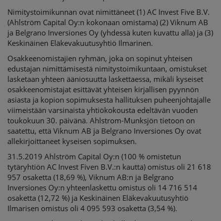
Nimitystoimikunnan ovat nimittäneet (1) AC Invest Five B.V.
(Ahlström Capital Oy:n kokonaan omistama) (2) Viknum AB
ja Belgrano Inversiones Oy (yhdessä kuten kuvattu alla) ja (3)
Keskinäinen Eläkevakuutusyhtiö Ilmarinen.
Osakkeenomistajien ryhmän, joka on sopinut yhteisen
edustajan nimittämisestä nimitystoimikuntaan, omistukset
lasketaan yhteen ääniosuutta laskettaessa, mikäli kyseiset
osakkeenomistajat esittävät yhteisen kirjallisen pyynnön
asiasta ja kopion sopimuksesta hallituksen puheenjohtajalle
viimeistään varsinaista yhtiökokousta edeltävän vuoden
toukokuun 30. päivänä. Ahlstrom-Munksjön tietoon on
saatettu, että Viknum AB ja Belgrano Inversiones Oy ovat
allekirjoittaneet kyseisen sopimuksen.
31.5.2019 Ahlström Capital Oy:n (100 % omistetun
tytäryhtiön AC Invest Fiven B.V.:n kautta) omistus oli 21 618
957 osaketta (18,69 %), Viknum AB:n ja Belgrano
Inversiones Oy:n yhteenlaskettu omistus oli 14 716 514
osaketta (12,72 %) ja Keskinäinen Eläkevakuutusyhtiö
Ilmarisen omistus oli 4 095 593 osaketta (3,54 %).