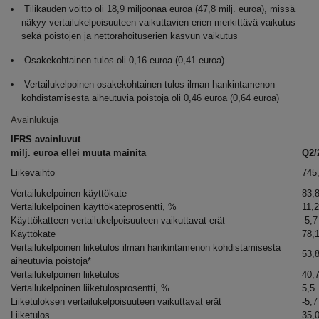
Tilikauden voitto oli 18,9 miljoonaa euroa (47,8 milj. euroa), missä
näkyy vertailukelpoisuuteen vaikuttavien erien merkittävä vaikutus
sekä poistojen ja nettorahoituserien kasvun vaikutus
Osakekohtainen tulos oli 0,16 euroa (0,41 euroa)
Vertailukelpoinen osakekohtainen tulos ilman hankintamenon
kohdistamisesta aiheutuvia poistoja oli 0,46 euroa (0,64 euroa)
Avainlukuja
IFRS avainluvut
milj. euroa ellei muuta mainita
Q2/
Liikevaihto
745
Vertailukelpoinen käyttökate
83,
Vertailukelpoinen käyttökateprosentti, %
11,2
Käyttökatteen vertailukelpoisuuteen vaikuttavat erät
-5,7
Käyttökate
78,
Vertailukelpoinen liiketulos ilman hankintamenon kohdistamisesta
53,
aiheutuvia poistoja*
Vertailukelpoinen liiketulos
40,
Vertailukelpoinen liiketulosprosentti, %
5,5
Liiketuloksen vertailukelpoisuuteen vaikuttavat erät
-5,7
Liiketulos
35,