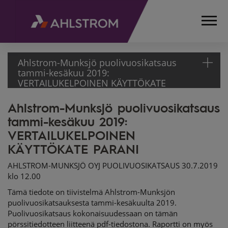
Ahlstrom-Munksjö puolivuosikatsaus
tammi-kesäkuu 2019:
VERTAILUKELPOINEN KÄYTTÖKATE
PARANI
Ahlstrom-Munksjö puolivuosikatsaus
ETUSIVU
tammi-kesäkuu 2019:
MEDIA
TIEDOTTEET
VERTAILUKELPOINEN
PÖRSSITIEDOTTEET
KÄYTTÖKATE PARANI
2019
AHLSTROM-MUNKSJÖ OYJ PUOLIVUOSIKATSAUS 30.7.2019
AHLSTROM-
klo 12.00
MUNKSJÖ
Tämä tiedote on tiivistelmä Ahlstrom-Munksjön
PUOLIVUOSIKATSAUS
puolivuosikatsauksesta tammi-kesäkuulta 2019.
TAMMI-KESÄKUU
Puolivuosikatsaus kokonaisuudessaan on tämän
2019:
pörssitiedotteen liitteenä pdf-tiedostona. Raportti on myös
VERTAILUKELPOINEN