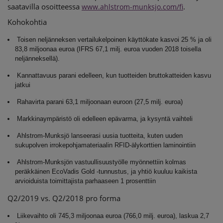
saatavilla osoitteessa
.
www.ahlstrom-munksjo.com/fi
KÄYTTÖKATE PARANI
Kohokohtia
Toisen neljänneksen vertailukelpoinen käyttökate kasvoi 25 % ja oli
83,8 miljoonaa euroa (IFRS 67,1 milj. euroa vuoden 2018 toisella
neljänneksellä).
Kannattavuus parani edelleen, kun tuotteiden bruttokatteiden kasvu
jatkui
Rahavirta parani 63,1 miljoonaan euroon (27,5 milj. euroa)
Markkinaympäristö oli edelleen epävarma, ja kysyntä vaihteli
Ahlstrom-Munksjö lanseerasi uusia tuotteita, kuten uuden
sukupolven irrokepohjamateriaalin RFID-älykorttien laminointiin
Ahlstrom-Munksjön vastuullisuustyölle myönnettiin kolmas
peräkkäinen EcoVadis Gold -tunnustus, ja yhtiö kuuluu kaikista
arvioiduista toimittajista parhaaseen 1 prosenttiin
Q2/2019 vs. Q2/2018 pro forma
Liikevaihto oli 745,3 miljoonaa euroa (766,0 milj. euroa), laskua 2,7