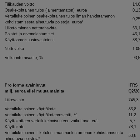
Tilikauden voitto
14,
Osakekohtainen tulos (laimentamaton), euroa
0,1
Vertailukelpoinen osakekohtainen tulos ilman hankintamenon
0,2
kohdistamisesta aiheutuvia poistoja, euroa*
Liiketoiminnan nettorahavirta
63,
Poistot ja arvonalentumiset
43,
Käyttöomaisuusinvestoinnit
38,
Nettovelka
1 0
Velkaantumisaste, %
93,
Pro forma avainluvut
IFRS
milj. euroa ellei muuta mainita
Q2/20
Liikevaihto
745,3
Vertailukelpoinen käyttökate
83,8
Vertailukelpoinen käyttökateprosentti, %
11,2
Käyttökatteen vertailukelpoisuuteen vaikuttavat erät
-5,7
Käyttökate
78,1
Vertailukelpoinen liiketulos ilman hankintamenon kohdistamisesta
53,8
aiheutuvia poistoja*