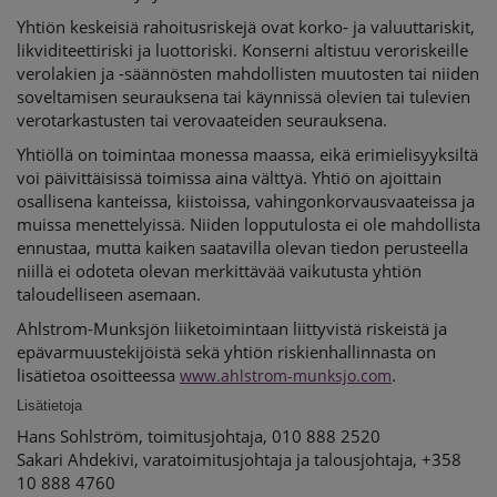
Yhtiön keskeisiä rahoitusriskejä ovat korko- ja valuuttariskit,
likviditeettiriski ja luottoriski. Konserni altistuu veroriskeille
verolakien ja -säännösten mahdollisten muutosten tai niiden
soveltamisen seurauksena tai käynnissä olevien tai tulevien
verotarkastusten tai verovaateiden seurauksena.
Yhtiöllä on toimintaa monessa maassa, eikä erimielisyyksiltä
voi päivittäisissä toimissa aina välttyä. Yhtiö on ajoittain
osallisena kanteissa, kiistoissa, vahingonkorvausvaateissa ja
muissa menettelyissä. Niiden lopputulosta ei ole mahdollista
ennustaa, mutta kaiken saatavilla olevan tiedon perusteella
niillä ei odoteta olevan merkittävää vaikutusta yhtiön
taloudelliseen asemaan.
Ahlstrom-Munksjön liiketoimintaan liittyvistä riskeistä ja
epävarmuustekijöistä sekä yhtiön riskienhallinnasta on
lisätietoa osoitteessa
.
www.ahlstrom-munksjo.com
Lisätietoja
Hans Sohlström, toimitusjohtaja, 010 888 2520
Sakari Ahdekivi, varatoimitusjohtaja ja talousjohtaja, +358
10 888 4760