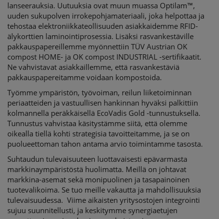
lanseerauksia. Uutuuksia ovat muun muassa Optilam™,
uuden sukupolven irrokepohjamateriaali, joka helpottaa ja
tehostaa elektroniikkateollisuuden asiakkaidemme RFID-
älykorttien laminointiprosessia. Lisäksi rasvankestäville
pakkauspapereillemme myönnettiin TÜV Austrian OK
compost HOME- ja OK compost INDUSTRIAL -sertifikaatit.
Ne vahvistavat asiakkaillemme, että rasvankestäviä
pakkauspapereitamme voidaan kompostoida.
Työmme ympäristön, työvoiman, reilun liiketoiminnan
periaatteiden ja vastuullisen hankinnan hyväksi palkittiin
kolmannella peräkkäisellä EcoVadis Gold -tunnustuksella.
Tunnustus vahvistaa käsitystämme siitä, että olemme
oikealla tiellä kohti strategisia tavoitteitamme, ja se on
puolueettoman tahon antama arvio toimintamme tasosta.
Suhtaudun tulevaisuuteen luottavaisesti epävarmasta
markkinaympäristöstä huolimatta. Meillä on johtavat
markkina-asemat sekä monipuolinen ja tasapainoinen
tuotevalikoima. Se tuo meille vakautta ja mahdollisuuksia
tulevaisuudessa. Viime aikaisten yritysostojen integrointi
sujuu suunnitellusti, ja keskitymme synergiaetujen