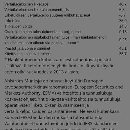
Vertailukelpoinen liiketulos
40,7
Vertailukelpoinen liiketulosprosentti, %
5,5
Liiketuloksen vertailukelpoisuuteen vaikuttavat erät
-5,7
Liiketulos
35,0
Tilikauden voitto
14,8
Osakekohtainen tulos (laimentamaton), euroa
0,13
Vertailukelpoinen osakekohtainen tulos ilman hankintamenon
0,25
kohdistamisesta aiheutuvia poistoja, euroa *
Poistot ja arvonalentumiset
43,1
Käyttöomaisuusinvestoinnit
38,7
* Hankintamenon kohdistamisesta aiheutuvat poistot
sisältävät liiketoimintojen yhdistämisiin liittyvät käyvän
arvon oikaisut vuodesta 2013 alkaen.
Ahlstrom-Munksjö on ottanut käyttöön Euroopan
arvopaperimarkkinaviranomaisen (European Securities and
Markets Authority, ESMA) vaihtoehtoisia tunnuslukuja
koskevat ohjeet. Yhtiö käyttää vaihtoehtoisia tunnuslukuja
operatiivisen liiketuloksen kuvaamiseen ja
vertailukelpoisuuden parantamiseen. Ne eivät kuitenkaan
korvaa IFRS-standardien mukaisia tulosmittareita.
Vaihtoehtoiset tunnusluvut on johdettu IFRS-standardien
mukaisesti raportoiduista tunnusluvuista lisäämällä
tai