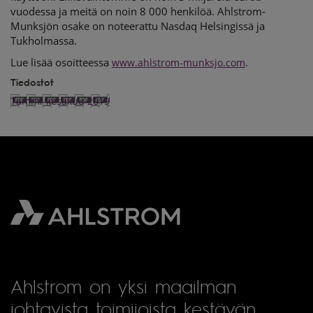
vuodessa ja meitä on noin 8 000 henkilöä. Ahlstrom-
Munksjön osake on noteerattu Nasdaq Helsingissä ja
Tukholmassa.
Lue lisää osoitteessa
.
www.ahlstrom-munksjo.com
Tiedostot
Tammi-kesäkuu 2019
Ahlstrom on yksi maailman
johtavista toimijoista kestävän