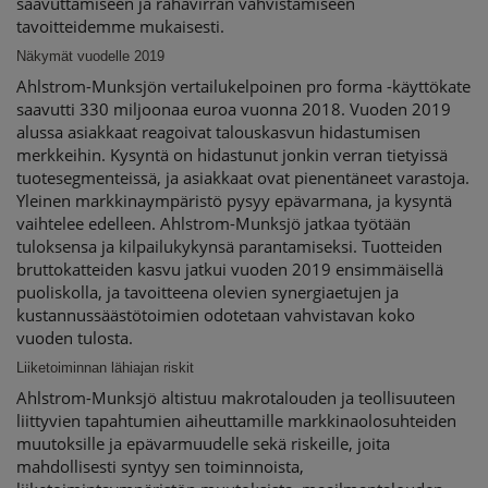
saavuttamiseen ja rahavirran vahvistamiseen
tavoitteidemme mukaisesti.
Näkymät vuodelle 2019
Ahlstrom-Munksjön vertailukelpoinen pro forma -käyttökate
saavutti 330 miljoonaa euroa vuonna 2018. Vuoden 2019
alussa asiakkaat reagoivat talouskasvun hidastumisen
merkkeihin. Kysyntä on hidastunut jonkin verran tietyissä
tuotesegmenteissä, ja asiakkaat ovat pienentäneet varastoja.
Yleinen markkinaympäristö pysyy epävarmana, ja kysyntä
vaihtelee edelleen. Ahlstrom-Munksjö jatkaa työtään
tuloksensa ja kilpailukykynsä parantamiseksi. Tuotteiden
bruttokatteiden kasvu jatkui vuoden 2019 ensimmäisellä
puoliskolla, ja tavoitteena olevien synergiaetujen ja
kustannussäästötoimien odotetaan vahvistavan koko
vuoden tulosta.
Liiketoiminnan lähiajan riskit
Ahlstrom-Munksjö altistuu makrotalouden ja teollisuuteen
liittyvien tapahtumien aiheuttamille markkinaolosuhteiden
muutoksille ja epävarmuudelle sekä riskeille, joita
mahdollisesti syntyy sen toiminnoista,