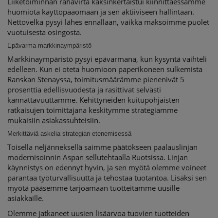
Liiketoiminnan rahavirta kaksinkertaistui kiinnittäessämme
huomiota käyttöpääomaan ja sen aktiiviseen hallintaan.
Nettovelka pysyi lähes ennallaan, vaikka maksoimme puolet
vuotuisesta osingosta.
Epävarma markkinaympäristö
Markkinaympäristö pysyi epävarmana, kun kysyntä vaihteli
edelleen. Kun ei oteta huomioon paperikoneen sulkemista
Ranskan Stenayssa, toimitusmäärämme pienenivät 5
prosenttia edellisvuodesta ja rasittivat selvästi
kannattavuuttamme. Kehittyneiden kuitupohjaisten
ratkaisujen toimittajana keskitymme strategiamme
mukaisiin asiakassuhteisiin.
Merkittäviä askelia strategian etenemisessä
Toisella neljänneksellä saimme päätökseen paalauslinjan
modernisoinnin Aspan sellutehtaalla Ruotsissa. Linjan
käynnistys on edennyt hyvin, ja sen myötä olemme voineet
parantaa työturvallisuutta ja tehostaa tuotantoa. Lisäksi sen
myötä pääsemme tarjoamaan tuotteitamme uusille
asiakkaille.
Olemme jatkaneet uusien lisäarvoa tuovien tuotteiden