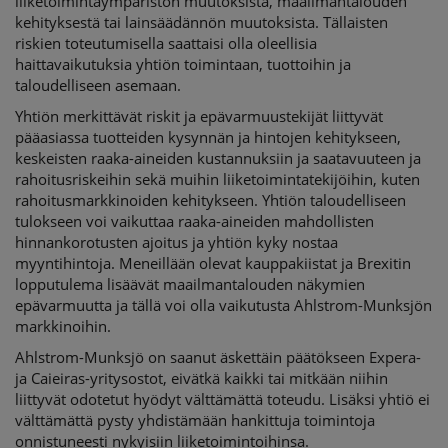
liiketoimintaympäristön muutoksista, maailmantalouden
kehityksestä tai lainsäädännön muutoksista. Tällaisten
riskien toteutumisella saattaisi olla oleellisia
haittavaikutuksia yhtiön toimintaan, tuottoihin ja
taloudelliseen asemaan.
Yhtiön merkittävät riskit ja epävarmuustekijät liittyvät
pääasiassa tuotteiden kysynnän ja hintojen kehitykseen,
keskeisten raaka-aineiden kustannuksiin ja saatavuuteen ja
rahoitusriskeihin sekä muihin liiketoimintatekijöihin, kuten
rahoitusmarkkinoiden kehitykseen. Yhtiön taloudelliseen
tulokseen voi vaikuttaa raaka-aineiden mahdollisten
hinnankorotusten ajoitus ja yhtiön kyky nostaa
myyntihintoja. Meneillään olevat kauppakiistat ja Brexitin
lopputulema lisäävät maailmantalouden näkymien
epävarmuutta ja tällä voi olla vaikutusta Ahlstrom-Munksjön
markkinoihin.
Ahlstrom-Munksjö on saanut äskettäin päätökseen Expera-
ja Caieiras-yritysostot, eivätkä kaikki tai mitkään niihin
liittyvät odotetut hyödyt välttämättä toteudu. Lisäksi yhtiö ei
välttämättä pysty yhdistämään hankittuja toimintoja
onnistuneesti nykyisiin liiketoimintoihinsa.