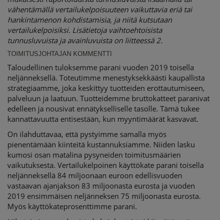
vähentämällä vertailukelpoisuuteen vaikuttavia eriä tai
hankintamenon kohdistamisia, ja niitä kutsutaan
vertailukelpoisiksi. Lisätietoja vaihtoehtoisista
tunnusluvuista ja avainluvuista on liitteessä 2.
TOIMITUSJOHTAJAN KOMMENTTI
Taloudellinen tuloksemme parani vuoden 2019 toisella
neljänneksellä. Toteutimme menestyksekkäästi kaupallista
strategiaamme, joka keskittyy tuotteiden erottautumiseen,
palveluun ja laatuun. Tuotteidemme bruttokatteet paranivat
edelleen ja nousivat ennätykselliselle tasolle. Tämä tukee
kannattavuutta entisestään, kun myyntimäärät kasvavat.
On ilahduttavaa, että pystyimme samalla myös
pienentämään kiinteitä kustannuksiamme. Niiden lasku
kumosi osan matalina pysyneiden toimitusmäärien
vaikutuksesta. Vertailukelpoinen käyttökate parani toisella
neljänneksellä 84 miljoonaan euroon edellisvuoden
vastaavan ajanjakson 83 miljoonasta eurosta ja vuoden
2019 ensimmäisen neljänneksen 75 miljoonasta eurosta.
Myös käyttökateprosenttimme parani.