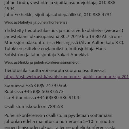
Johan Lindh, viestintä- ja sijoittajasuhdejohtaja, 010 888
4994
Juho Erkheikki, sijoittajasuhdepäällikkö, 010 888 4731
Webcast-lähetys ja puhelinkonferenssi
Yhdistetty tiedotustilaisuus ja suora verkkolähetys (webcast)
järjestetään julkaisupäivänä 30.7.2019 klo 13.30 Ahlstrom-
Munksjön pääkonttorissa Helsingissä (Alvar Aallon katu 3 C).
Tuloksen esittelee englanniksi toimitusjohtaja Hans
Sohlström ja talousjohtaja Sakari Ahdekivi.
Webcast-linkki ja puhelinkonferenssinumerot
Tiedotustilaisuutta voi seurata suorana osoitteessa:
https://qsb.webcast.fi/a/ahlstrommunksjo/ahlstrommunksjo_20
Suomessa +358 (0)9 7479 0360
Ruotsissa +46 (0)8 5033 6573
Iso-Britanniassa +44 (0)330 336 9104
Osallistumiskoodi on 789558
Puhelinkonferenssin osallistujia pyydetään soittamaan
johonkin edellä mainituista numeroista 5–10 minuuttia
ennen tilaisuuden alkua. Tallenne puhelinkonferenssista