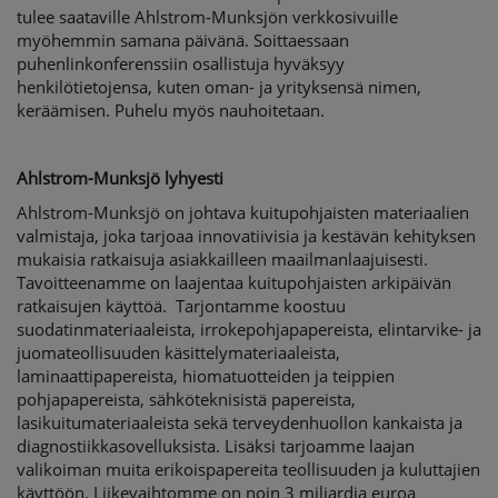
tulee saataville Ahlstrom-Munksjön verkkosivuille
myöhemmin samana päivänä. Soittaessaan
puhenlinkonferenssiin osallistuja hyväksyy
henkilötietojensa, kuten oman- ja yrityksensä nimen,
keräämisen. Puhelu myös nauhoitetaan.
Ahlstrom-Munksjö lyhyesti
Ahlstrom-Munksjö on johtava kuitupohjaisten materiaalien
valmistaja, joka tarjoaa innovatiivisia ja kestävän kehityksen
mukaisia ratkaisuja asiakkailleen maailmanlaajuisesti.
Tavoitteenamme on laajentaa kuitupohjaisten arkipäivän
ratkaisujen käyttöä. Tarjontamme koostuu
suodatinmateriaaleista, irrokepohjapapereista, elintarvike- ja
juomateollisuuden käsittelymateriaaleista,
laminaattipapereista, hiomatuotteiden ja teippien
pohjapapereista, sähköteknisistä papereista,
lasikuitumateriaaleista sekä terveydenhuollon kankaista ja
diagnostiikkasovelluksista. Lisäksi tarjoamme laajan
valikoiman muita erikoispapereita teollisuuden ja kuluttajien
käyttöön. Liikevaihtomme on noin 3 miljardia euroa