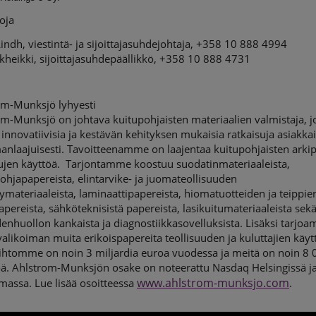
toja
indh, viestintä- ja sijoittajasuhdejohtaja, +358 10 888 4994
kheikki, sijoittajasuhdepäällikkö, +358 10 888 4731
om-Munksjö lyhyesti
m-Munksjö on johtava kuitupohjaisten materiaalien valmistaja, j
 innovatiivisia ja kestävän kehityksen mukaisia ratkaisuja asiakkai
anlaajuisesti. Tavoitteenamme on laajentaa kuitupohjaisten arki
sujen käyttöä. Tarjontamme koostuu suodatinmateriaaleista,
ohjapapereista, elintarvike- ja juomateollisuuden
lymateriaaleista, laminaattipapereista, hiomatuotteiden ja teippie
pereista, sähköteknisistä papereista, lasikuitumateriaaleista sek
enhuollon kankaista ja diagnostiikkasovelluksista. Lisäksi tarjo
valikoiman muita erikoispapereita teollisuuden ja kuluttajien käyt
aihtomme on noin 3 miljardia euroa vuodessa ja meitä on noin 8 
öä. Ahlstrom-Munksjön osake on noteerattu Nasdaq Helsingissä j
www.ahlstrom-munksjo.com
massa. Lue lisää osoitteessa
.