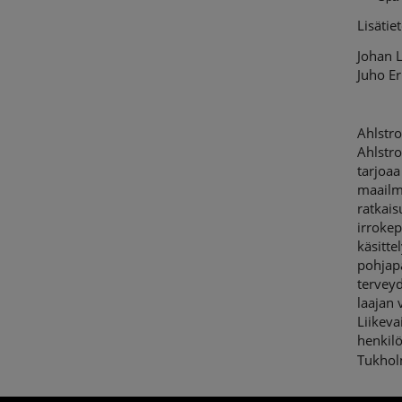
Lisätie
Johan L
Juho Er
Ahlstr
Ahlstro
tarjoaa
maailm
ratkai
irrokep
käsitte
pohjapa
terveyd
laajan 
Liikev
henkil
Tukhol