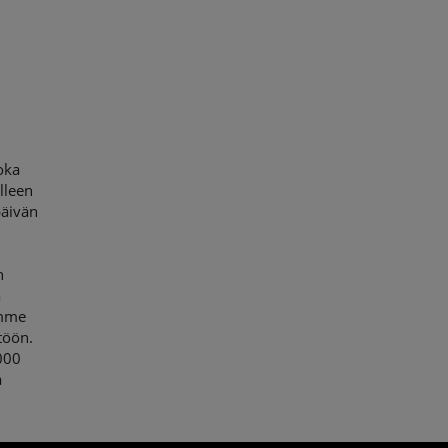
oka
lleen
päivän
n
ä
amme
töön.
000
a