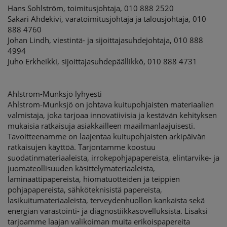
Hans Sohlström, toimitusjohtaja, 010 888 2520
Sakari Ahdekivi, varatoimitusjohtaja ja talousjohtaja, 010
888 4760
Johan Lindh, viestintä- ja sijoittajasuhdejohtaja, 010 888
4994
Juho Erkheikki, sijoittajasuhdepäällikkö, 010 888 4731
Ahlstrom-Munksjö lyhyesti
Ahlstrom-Munksjö on johtava kuitupohjaisten materiaalien
valmistaja, joka tarjoaa innovatiivisia ja kestävän kehityksen
mukaisia ratkaisuja asiakkailleen maailmanlaajuisesti.
Tavoitteenamme on laajentaa kuitupohjaisten arkipäivän
ratkaisujen käyttöä. Tarjontamme koostuu
suodatinmateriaaleista, irrokepohjapapereista, elintarvike- ja
juomateollisuuden käsittelymateriaaleista,
laminaattipapereista, hiomatuotteiden ja teippien
pohjapapereista, sähköteknisistä papereista,
lasikuitumateriaaleista, terveydenhuollon kankaista sekä
energian varastointi- ja diagnostiikkasovelluksista. Lisäksi
tarjoamme laajan valikoiman muita erikoispapereita