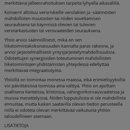
merkittäviä jälleenrahoituksen tarpeita lyhyellä aikavälillä.
Konserni altistuu veroriskeille verolakien ja -säännösten
mahdollisten muutosten tai niiden soveltamisen
seurauksena tai käynnissä olevien tai tulevien
verotarkastusten tai verovaateiden seurauksena.
Yhtiö arvioi säännöllisesti, mikä on sen
liiketoimintakokonaisuuden kannalta paras rakenne, ja
arvioi järjestelmällisesti yritysjärjestelymahdollisuuksia.
Odotettujen synergioiden toteutuminen mahdollisten
liiketoimintojen yhdistämisten yhteydessä edellyttää
merkittävää integraatiotyötä.
Yhtiöllä on toimintaa monessa maassa, eikä erimielisyyksiltä
voi päivittäisissä toimissa aina välttyä. Yhtiö on ajoittain
osallisena kanteissa, kiistoissa, vahingonkorvausvaateissa ja
muissa menettelyissä. Niiden lopputulosta ei ole mahdollista
ennustaa, mutta kaiken saatavilla olevan tiedon perusteella
niillä ei odoteta olevan merkittävää vaikutusta yhtiön
taloudelliseen asemaan.
LISÄTIETOJA