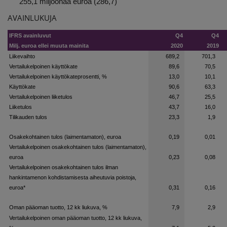
255,1 miljoonaa euroa (286,7)
AVAINLUKUJA
IFRS avainluvut
Q4
Q4
Milj. euroa ellei muuta mainita
2020
2019
Liikevaihto
689,2
701,3
Vertailukelpoinen käyttökate
89,6
70,5
Vertailukelpoinen käyttökateprosentti, %
13,0
10,1
Käyttökate
90,6
63,3
Vertailukelpoinen liiketulos
46,7
25,5
Liiketulos
43,7
16,0
Tilikauden tulos
23,3
1,9
Osakekohtainen tulos (laimentamaton), euroa
0,19
0,01
Vertailukelpoinen osakekohtainen tulos (laimentamaton),
euroa
0,23
0,08
Vertailukelpoinen osakekohtainen tulos ilman
hankintamenon kohdistamisesta aiheutuvia poistoja,
euroa*
0,31
0,16
Oman pääoman tuotto, 12 kk liukuva, %
7,9
2,9
Vertailukelpoinen oman pääoman tuotto, 12 kk liukuva,