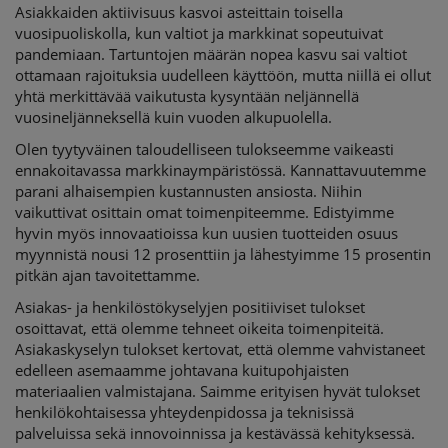
Asiakkaiden aktiivisuus kasvoi asteittain toisella
vuosipuoliskolla, kun valtiot ja markkinat sopeutuivat
pandemiaan. Tartuntojen määrän nopea kasvu sai valtiot
ottamaan rajoituksia uudelleen käyttöön, mutta niillä ei ollut
yhtä merkittävää vaikutusta kysyntään neljännellä
vuosineljänneksellä kuin vuoden alkupuolella.
Olen tyytyväinen taloudelliseen tulokseemme vaikeasti
ennakoitavassa markkinaympäristössä. Kannattavuutemme
parani alhaisempien kustannusten ansiosta. Niihin
vaikuttivat osittain omat toimenpiteemme. Edistyimme
hyvin myös innovaatioissa kun uusien tuotteiden osuus
myynnistä nousi 12 prosenttiin ja lähestyimme 15 prosentin
pitkän ajan tavoitettamme.
Asiakas- ja henkilöstökyselyjen positiiviset tulokset
osoittavat, että olemme tehneet oikeita toimenpiteitä.
Asiakaskyselyn tulokset kertovat, että olemme vahvistaneet
edelleen asemaamme johtavana kuitupohjaisten
materiaalien valmistajana. Saimme erityisen hyvät tulokset
henkilökohtaisessa yhteydenpidossa ja teknisissä
palveluissa sekä innovoinnissa ja kestävässä kehityksessä.