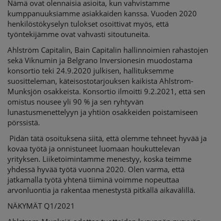
Nämä ovat olennaisia asioita, kun vahvistamme
kumppanuuksiamme asiakkaiden kanssa. Vuoden 2020
henkilöstökyselyn tulokset osoittivat myös, että
työntekijämme ovat vahvasti sitoutuneita.
Ahlström Capitalin, Bain Capitalin hallinnoimien rahastojen
sekä Viknumin ja Belgrano Inversionesin muodostama
konsortio teki 24.9.2020 julkisen, hallituksemme
suositteleman, käteisostotarjouksen kaikista Ahlstrom-
Munksjön osakkeista. Konsortio ilmoitti 9.2.2021, että sen
omistus nousee yli 90 % ja sen ryhtyvän
lunastusmenettelyyn ja yhtiön osakkeiden poistamiseen
pörssistä.
Pidän tätä osoituksena siitä, että olemme tehneet hyvää ja
kovaa työtä ja onnistuneet luomaan houkuttelevan
yrityksen. Liiketoimintamme menestyy, koska teimme
yhdessä hyvää työtä vuonna 2020. Olen varma, että
jatkamalla työtä yhtenä tiiminä voimme nopeuttaa
arvonluontia ja rakentaa menestystä pitkällä aikavälillä.
NÄKYMÄT Q1/2021