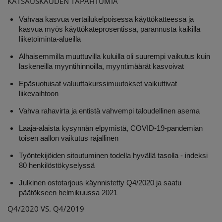
KATSAUSKAUDEN TAPAHTUMIA
Vahvaa kasvua vertailukelpoisessa käyttökatteessa ja
kasvua myös käyttökateprosentissa, parannusta kaikilla
liiketoiminta-alueilla
Alhaisemmilla muuttuvilla kuluilla oli suurempi vaikutus kuin
laskeneilla myyntihinnoilla, myyntimäärät kasvoivat
Epäsuotuisat valuuttakurssimuutokset vaikuttivat
liikevaihtoon
Vahva rahavirta ja entistä vahvempi taloudellinen asema
Laaja-alaista kysynnän elpymistä, COVID-19-pandemian
toisen aallon vaikutus rajallinen
Työntekijöiden sitoutuminen todella hyvällä tasolla - indeksi
80 henkilöstökyselyssä
Julkinen ostotarjous käynnistetty Q4/2020 ja saatu
päätökseen helmikuussa 2021
Q4/2020 VS. Q4/2019