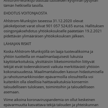
Ahlstrom-Munksjö odottaa tuotteiden kysynnän pysyvän
tämän hetkisellä tasolla.
EHDOTUS VOITONJAOSTA
Ahlstrom-Munksjön taseessa 31.12.2020 olevat
jakokelpoiset varat olivat 901 057 524,65 euroa. Hallituksen
osingonjakoehdotus yhtiökokoukselle päätetään 19.2.2021
pidettävän ylimääräisen yhtiökokouksen jälkeen.
LÄHIAJAN RISKIT
Koska Ahlstrom-Munksjöllä on laaja tuotevalikoima ja
yhtiön tuotteilla on maailmanlaajuisesti lukuisia
käyttötarkoituksia, yksittäisiin liiketoimintoihin liittyvät
tekijät eivät todennäköisesti vaikuta merkittävästi yhtiöön
kokonaisuudessa. Maailmantalouden kasvun hidastumisella
ja rahoitusmarkkinoiden epävarmoilla olosuhteilla voi
kuitenkin olla oleellisia haittavaikutuksia konsernin
taloudelliseen tulokseen, toimintoihin ja taloudelliseen
asemaan.
Viime aikoina koronaviruspandemia on ollut keskeinen
epävarmuutta kasvattava tekijä talouden ja yhteiskunnan