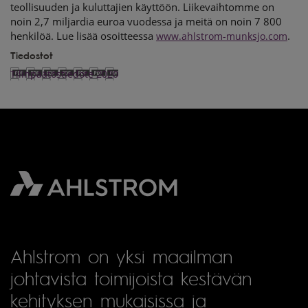
teollisuuden ja kuluttajien käyttöön. Liikevaihtomme on
noin 2,7 miljardia euroa vuodessa ja meitä on noin 7 800
henkilöä. Lue lisää osoitteessa
.
www.ahlstrom-munksjo.com
Tiedostot
Tilinpäätöstiedote 2020
Ahlstrom on yksi maailman
johtavista toimijoista kestävän
kehityksen mukaisissa ja