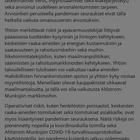
laskennalliset verot, myyntisaamiset sekä eläkejärjestelyt)
sekä arvioinut uudelleen arvonalentumisten tarpeen.
Arviointien perusteella pandemian seuraukset eivät tällä
hetkellä vaikuta omaisuuserien arvostuksiin.
Yhtiön merkittävät riskit ja epävarmuustekijät liittyvät
pääasiassa tuotteiden kysynnän ja hintojen kehitykseen,
keskeisten raaka-aineiden ja energian kustannuksiin ja
saatavuuteen ja rahoitusriskeihin sekä muihin
liiketoimintatekijöihin, kuten maailmanpolitiikan,
säännösten ja rahoitusmarkkinoiden kehitykseen. Yhtiön
taloudelliseen tulokseen voi vaikuttaa raaka-aineiden
mahdollisten hinnankorotusten ajoitus ja yhtiön kyky nostaa
myyntihintoja. Meneillään olevat kauppakiistat uhkaavat
maailmantaloutta, ja tällä voi olla vaikutusta Ahlstrom-
Munksjön markkinoihin.
Operatiiviset riskit, kuten henkilöstön poissaolot, keskeisten
raaka-aineiden toimitukset sekä toimitukset asiakkaille, ovat
myös lisääntyneet pandemian seurauksena. Näitä riskejä on
pienennetty nopeilla ja koordinoiduilla toimilla sekä
Ahlstrom-Munksjön COVID-19-turvallisuusprotokollan
käyttöönotolla. Jos pandemia kuitenkin jatkuu pidempään,