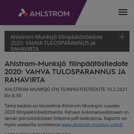
Ahlstrom-Munksjö tilinpäätöstiedote
2020: VAHVA TULOSPARANNUS JA
RAHAVIRTA
Ahlstrom-Munksjö tilinpäätöstiedote
ETUSIVU
2020: VAHVA TULOSPARANNUS JA
MEDIA
TIEDOTTEET
RAHAVIRTA
PÖRSSITIEDOTTEET
AHLSTROM-MUNKSJÖ OYJ TILINPÄÄTÖSTIEDOTE 10.2.2021
2021
klo 8.30
AHLSTROM-
Tämä tiedote on tiivistelmä Ahlstrom-Munksjön vuoden
MUNKSJÖ
2020 tilinpäätöstiedotteesta. Katsaus kokonaisuudessaan on
TILINPÄÄTÖSTIEDOTE
tämän pörssitiedotteen liitteenä pdf-tiedostona. Raportti on
2020: VAHVA
myös saatavilla osoitteessa
.
www.ahlstrom-munksjo.com/fi
TULOSPARANNUS JA
RAHAVIRTA