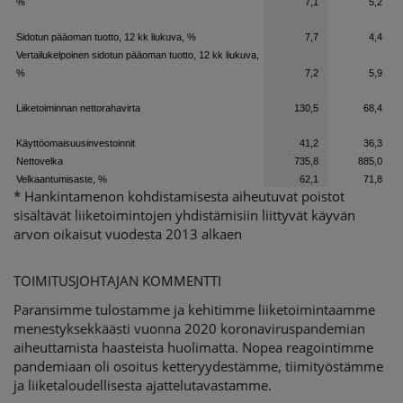
%
7,1
5,2
Sidotun pääoman tuotto, 12 kk liukuva, %
7,7
4,4
Vertailukelpoinen sidotun pääoman tuotto, 12 kk liukuva,
%
7,2
5,9
Liiketoiminnan nettorahavirta
130,5
68,4
Käyttöomaisuusinvestoinnit
41,2
36,3
Nettovelka
735,8
885,0
Velkaantumisaste, %
62,1
71,8
* Hankintamenon kohdistamisesta aiheutuvat poistot
sisältävät liiketoimintojen yhdistämisiin liittyvät käyvän
arvon oikaisut vuodesta 2013 alkaen
TOIMITUSJOHTAJAN KOMMENTTI
Paransimme tulostamme ja kehitimme liiketoimintaamme
menestyksekkäästi vuonna 2020 koronaviruspandemian
aiheuttamista haasteista huolimatta. Nopea reagointimme
pandemiaan oli osoitus ketteryydestämme, tiimityöstämme
ja liiketaloudellisesta ajattelutavastamme.