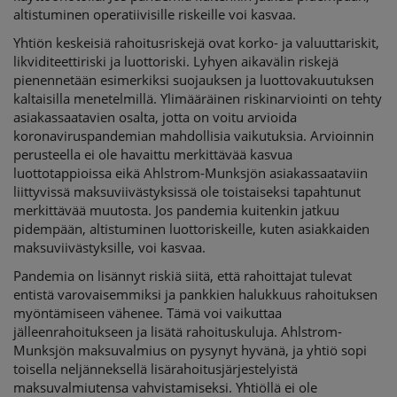
altistuminen operatiivisille riskeille voi kasvaa.
Yhtiön keskeisiä rahoitusriskejä ovat korko- ja valuuttariskit,
likviditeettiriski ja luottoriski. Lyhyen aikavälin riskejä
pienennetään esimerkiksi suojauksen ja luottovakuutuksen
kaltaisilla menetelmillä. Ylimääräinen riskinarviointi on tehty
asiakassaatavien osalta, jotta on voitu arvioida
koronaviruspandemian mahdollisia vaikutuksia. Arvioinnin
perusteella ei ole havaittu merkittävää kasvua
luottotappioissa eikä Ahlstrom-Munksjön asiakassaataviin
liittyvissä maksuviivästyksissä ole toistaiseksi tapahtunut
merkittävää muutosta. Jos pandemia kuitenkin jatkuu
pidempään, altistuminen luottoriskeille, kuten asiakkaiden
maksuviivästyksille, voi kasvaa.
Pandemia on lisännyt riskiä siitä, että rahoittajat tulevat
entistä varovaisemmiksi ja pankkien halukkuus rahoituksen
myöntämiseen vähenee. Tämä voi vaikuttaa
jälleenrahoitukseen ja lisätä rahoituskuluja. Ahlstrom-
Munksjön maksuvalmius on pysynyt hyvänä, ja yhtiö sopi
toisella neljänneksellä lisärahoitusjärjestelyistä
maksuvalmiutensa vahvistamiseksi. Yhtiöllä ei ole