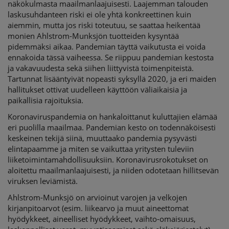
näkökulmasta maailmanlaajuisesti. Laajemman talouden
laskusuhdanteen riski ei ole yhtä konkreettinen kuin
aiemmin, mutta jos riski toteutuu, se saattaa heikentää
monien Ahlstrom-Munksjön tuotteiden kysyntää
pidemmäksi aikaa. Pandemian täyttä vaikutusta ei voida
ennakoida tässä vaiheessa. Se riippuu pandemian kestosta
ja vakavuudesta sekä siihen liittyvistä toimenpiteistä.
Tartunnat lisääntyivät nopeasti syksyllä 2020, ja eri maiden
hallitukset ottivat uudelleen käyttöön väliaikaisia ja
paikallisia rajoituksia.
Koronaviruspandemia on hankaloittanut kuluttajien elämää
eri puolilla maailmaa. Pandemian kesto on todennäköisesti
keskeinen tekijä siinä, muuttaako pandemia pysyvästi
elintapaamme ja miten se vaikuttaa yritysten tuleviin
liiketoimintamahdollisuuksiin. Koronavirusrokotukset on
aloitettu maailmanlaajuisesti, ja niiden odotetaan hillitsevän
viruksen leviämistä.
Ahlstrom-Munksjö on arvioinut varojen ja velkojen
kirjanpitoarvot (esim. liikearvo ja muut aineettomat
hyödykkeet, aineelliset hyödykkeet, vaihto-omaisuus,