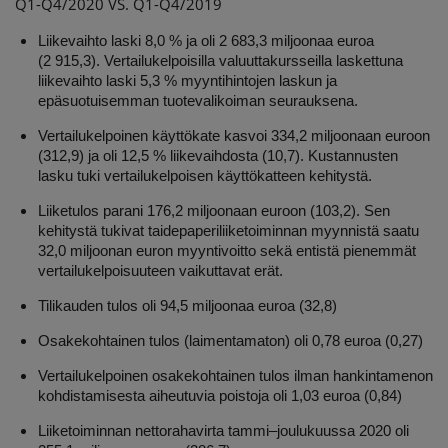
Q1-Q4/2020 VS. Q1-Q4/2019
Liikevaihto laski 8,0 % ja oli 2 683,3 miljoonaa euroa
(2 915,3). Vertailukelpoisilla valuuttakursseilla laskettuna
liikevaihto laski 5,3 % myyntihintojen laskun ja
epäsuotuisemman tuotevalikoiman seurauksena.
Vertailukelpoinen käyttökate kasvoi 334,2 miljoonaan euroon
(312,9) ja oli 12,5 % liikevaihdosta (10,7). Kustannusten
lasku tuki vertailukelpoisen käyttökatteen kehitystä.
Liiketulos parani 176,2 miljoonaan euroon (103,2). Sen
kehitystä tukivat taidepaperiliiketoiminnan myynnistä saatu
32,0 miljoonan euron myyntivoitto sekä entistä pienemmät
vertailukelpoisuuteen vaikuttavat erät.
Tilikauden tulos oli 94,5 miljoonaa euroa (32,8)
Osakekohtainen tulos (laimentamaton) oli 0,78 euroa (0,27)
Vertailukelpoinen osakekohtainen tulos ilman hankintamenon
kohdistamisesta aiheutuvia poistoja oli 1,03 euroa (0,84)
Liiketoiminnan nettorahavirta tammi–joulukuussa 2020 oli