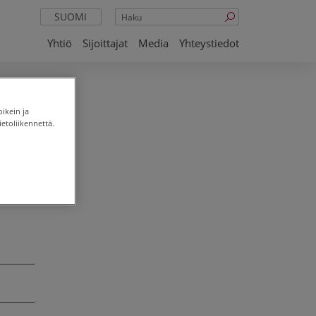
Haku
SUOMI
Yhtiö
Sijoittajat
Media
Yhteystiedot
oikein ja
etoliikennettä.
 ei