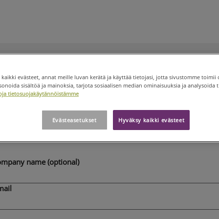
U
MEDIA
TIEDOTTEET
TILAA TIEDOTTEITA
aa tiedotteemme
 kaikki evästeet, annat meille luvan kerätä ja käyttää tietojasi, jotta sivustomme toimii 
noida sisältöä ja mainoksia, tarjota sosiaalisen median ominaisuuksia ja analysoida ti
etoja tietosuojakäytännöistämme
iedotteemme valitsemalla haluamasi kielet ja antamalla
stiosoitteesi.
Evästeasetukset
Hyväksy kaikki evästeet
ulkaisemme tiedotteet pääasiassa englanniksi. Kaikkia tiedotteita
ta suomeksi.
ompany name (optional)
mail