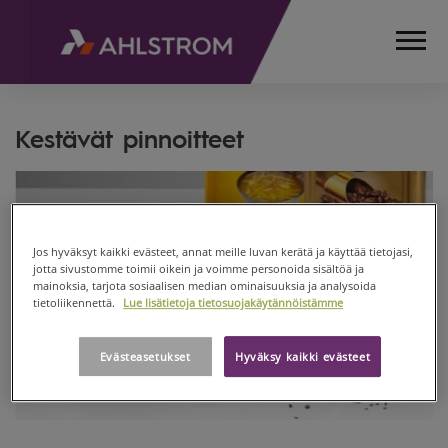
ETUSIVU
Kestävät pinnoitteet
KESTÄVÄT
PINNOITTEET
Jos hyväksyt kaikki evästeet, annat meille luvan kerätä ja käyttää tietojasi,
jotta sivustomme toimii oikein ja voimme personoida sisältöä ja
mainoksia, tarjota sosiaalisen median ominaisuuksia ja analysoida
tietoliikennettä.
Lue lisätietoja tietosuojakäytännöistämme
Evästeasetukset
Hyväksy kaikki evästeet