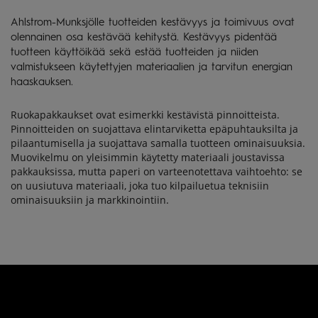
Ahlstrom-Munksjölle tuotteiden kestävyys ja toimivuus ovat
olennainen osa kestävää kehitystä. Kestävyys pidentää
tuotteen käyttöikää sekä estää tuotteiden ja niiden
valmistukseen käytettyjen materiaalien ja tarvitun energian
haaskauksen.
Ruokapakkaukset ovat esimerkki kestävistä pinnoitteista.
Pinnoitteiden on suojattava elintarviketta epäpuhtauksilta ja
pilaantumisella ja suojattava samalla tuotteen ominaisuuksia.
Muovikelmu on yleisimmin käytetty materiaali joustavissa
pakkauksissa, mutta paperi on varteenotettava vaihtoehto: se
on uusiutuva materiaali, joka tuo kilpailuetua teknisiin
ominaisuuksiin ja markkinointiin.