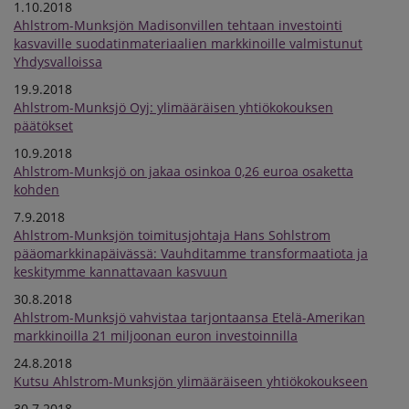
1.10.2018
Ahlstrom-Munksjön Madisonvillen tehtaan investointi
kasvaville suodatinmateriaalien markkinoille valmistunut
Yhdysvalloissa
19.9.2018
Ahlstrom-Munksjö Oyj: ylimääräisen yhtiökokouksen
päätökset
10.9.2018
Ahlstrom-Munksjö on jakaa osinkoa 0,26 euroa osaketta
kohden
7.9.2018
Ahlstrom-Munksjön toimitusjohtaja Hans Sohlstrom
pääomarkkinapäivässä: Vauhditamme transformaatiota ja
keskitymme kannattavaan kasvuun
30.8.2018
Ahlstrom-Munksjö vahvistaa tarjontaansa Etelä-Amerikan
markkinoilla 21 miljoonan euron investoinnilla
24.8.2018
Kutsu Ahlstrom-Munksjön ylimääräiseen yhtiökokoukseen
30.7.2018