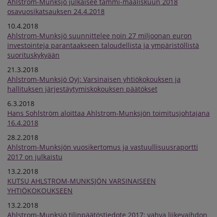
Ahlstrom-Munksjö julkaisee tammi-maaliskuun 2018
osavuosikatsauksen 24.4.2018
10.4.2018
Ahlstrom-Munksjö suunnittelee noin 27 miljoonan euron
investointeja parantaakseen taloudellista ja ympäristöllistä
suorituskykyään
21.3.2018
Ahlstrom-Munksjö Oyj: Varsinaisen yhtiökokouksen ja
hallituksen järjestäytymiskokouksen päätökset
6.3.2018
Hans Sohlström aloittaa Ahlstrom-Munksjön toimitusjohtajana
16.4.2018
28.2.2018
Ahlstrom-Munksjön vuosikertomus ja vastuullisuusraportti
2017 on julkaistu
13.2.2018
KUTSU AHLSTROM-MUNKSJÖN VARSINAISEEN
YHTIÖKOKOUKSEEN
13.2.2018
Ahlstrom-Munksjö tilinpäätöstiedote 2017: vahva liikevaihdon