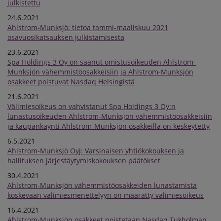
julkistettu
24.6.2021
Ahlstrom-Munksjö: tietoa tammi-maaliskuu 2021
osavuosikatsauksen julkistamisesta
23.6.2021
Spa Holdings 3 Oy on saanut omistusoikeuden Ahlstrom-
Munksjön vähemmistöosakkeisiin ja Ahlstrom-Munksjön
osakkeet poistuvat Nasdaq Helsingistä
21.6.2021
Välimiesoikeus on vahvistanut Spa Holdings 3 Oy:n
lunastusoikeuden Ahlstrom-Munksjön vähemmistöosakkeisiin
ja kaupankäynti Ahlstrom-Munksjön osakkeilla on keskeytetty
6.5.2021
Ahlstrom-Munksjö Oyj: Varsinaisen yhtiökokouksen ja
hallituksen järjestäytymiskokouksen päätökset
30.4.2021
Ahlstrom-Munksjön vähemmistöosakkeiden lunastamista
koskevaan välimiesmenettelyyn on määrätty välimiesoikeus
16.4.2021
Ahlstrom-Munksjön osakkeet poistetaan Nasdaq Tukholman