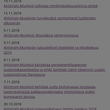
19.11.2018
Ahlstrom-Munksjö julkistaa merkintäoikeusantinsa ehdot
15.11.2018
Ahlstrom-Munksjön turvakuidut varmentavat tuotteiden
alkuperän
9.11.2018
Ahlstrom-Munksjö: Muutoksia johtoryhmässä
9.11.2018
Ahlstrom-Munksjön taloudelliset tiedotteet ja yhtiökokous
2019
8.11.2018
Ahlstrom-Munksjö kasvattaa pergamenttipaperien
tuotantokapasiteettia ja vihkii käyttöön Saint-Séverinin uuden
tuotantolinjan Ranskassa
7.11.2018
Ahlstrom-Munksjö kehittää uutta biohajoavaa joustavaa
paperipohjaista pakkausmateriaalia yhteistyössä viiden
kumppanin kanssa
30.10.2018
Ahlstrom-Munksjö osavuosikatsaus tammi-syyskuu 2018: