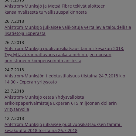
Ahlstrom-Munksjö ja Metsä Fibre tekivät aloitteen
kansainvälisestä turvallisuuspalkinnosta
26.7.2018
Ahlstrom-Munksjö julkaisee valikoituja vertailevia taloudellisia
lisätietoja Experasta
26.7.2018
Ahlstrom-Munksjö puolivuosikatsaus tammi-kesäkuu 2018:
Tyydyttävä kannattavuus raaka-ainehintojen nousun
onnistuneen kompensoinnin ansiosta
24.7.2018
Ahlstrom-Munksjön tiedotustilaisuus tiistaina 24.7.2018 klo
14.30 - Experan yritysosto
23.7.2018
Ahlstrom-Munksjö ostaa Yhdysvalloista
erikoispaperivalmistaja Experan 615 miljoonan dollarin
yritysarvolla
12.7.2018
Ahlstrom-Munksjö julkaisee puolivuosikatsauksen tammi-
kesäkuulta 2018 torstaina 26.7.2018