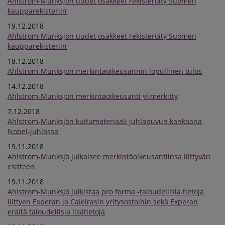
Ahlstrom-Munksjön uudet osakkeet rekisteröity Suomen
kaupparekisteriin
19.12.2018
Ahlstrom-Munksjön uudet osakkeet rekisteröity Suomen
kaupparekisteriin
18.12.2018
Ahlstrom-Munksjön merkintäoikeusannin lopullinen tulos
14.12.2018
Ahlstrom-Munksjön merkintäoikeusanti ylimerkitty
7.12.2018
Ahlstrom-Munksjön kuitumateriaali juhlapuvun kankaana
Nobel-juhlassa
19.11.2018
Ahlstrom-Munksjö julkaisee merkintäoikeusantiinsa liittyvän
esitteen
19.11.2018
Ahlstrom-Munksjö julkistaa pro forma -taloudellisia tietoja
liittyen Experan ja Caieirasin yritysostoihin sekä Experan
eräitä taloudellisia lisätietoja