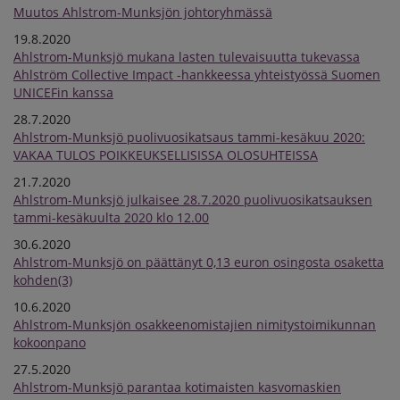
Muutos Ahlstrom-Munksjön johtoryhmässä
19.8.2020
Ahlstrom-Munksjö mukana lasten tulevaisuutta tukevassa
Ahlström Collective Impact -hankkeessa yhteistyössä Suomen
UNICEFin kanssa
28.7.2020
Ahlstrom-Munksjö puolivuosikatsaus tammi-kesäkuu 2020:
VAKAA TULOS POIKKEUKSELLISISSA OLOSUHTEISSA
21.7.2020
Ahlstrom-Munksjö julkaisee 28.7.2020 puolivuosikatsauksen
tammi-kesäkuulta 2020 klo 12.00
30.6.2020
Ahlstrom-Munksjö on päättänyt 0,13 euron osingosta osaketta
kohden(3)
10.6.2020
Ahlstrom-Munksjön osakkeenomistajien nimitystoimikunnan
kokoonpano
27.5.2020
Ahlstrom-Munksjö parantaa kotimaisten kasvomaskien