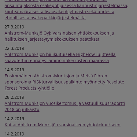
ansaintajaksosta osakepohjaisessa kannustinjärjestelmässä,
kiinteämääräisestä lisäosakeohjelmasta sekä uudesta
ehdollisesta osakepalkkiojärjestelmästa
27.3.2019
Ahlstrom-Munksjö Oyj: Varsinaisen yhtiökokouksen ja
hallituksen järjestäytymiskokouksen päätökset
22.3.2019
Ahlstrom-Munksjön hiilikuituisella HighFlow-lujitteella
saavutettiin ennätys laminointikerrosten määrässä
14.3.2019
Ensimmäinen Ahlstrom-Munksjön ja Metsä Fibren
sponsoroima RISI-turvallisuuspalkinto myönnetty Resolute
Forest Products -yhtiölle
28.2.2019
Ahlstrom-Munksjön vuosikertomus ja vastuullisuusraportti
2018 on julkaistu
14.2.2019
Kutsu Ahlstrom-Munksjön varsinaiseen yhtiökokoukseen
14.2.2019