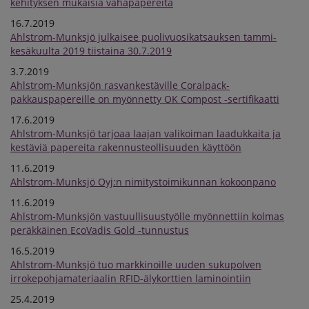
kehityksen mukaisia vahapapereita
16.7.2019
Ahlstrom-Munksjö julkaisee puolivuosikatsauksen tammi-
kesäkuulta 2019 tiistaina 30.7.2019
3.7.2019
Ahlstrom-Munksjön rasvankestäville Coralpack-
pakkauspapereille on myönnetty OK Compost -sertifikaatti
17.6.2019
Ahlstrom-Munksjö tarjoaa laajan valikoiman laadukkaita ja
kestäviä papereita rakennusteollisuuden käyttöön
11.6.2019
Ahlstrom-Munksjö Oyj:n nimitystoimikunnan kokoonpano
11.6.2019
Ahlstrom-Munksjön vastuullisuustyölle myönnettiin kolmas
peräkkäinen EcoVadis Gold -tunnustus
16.5.2019
Ahlstrom-Munksjö tuo markkinoille uuden sukupolven
irrokepohjamateriaalin RFID-älykorttien laminointiin
25.4.2019