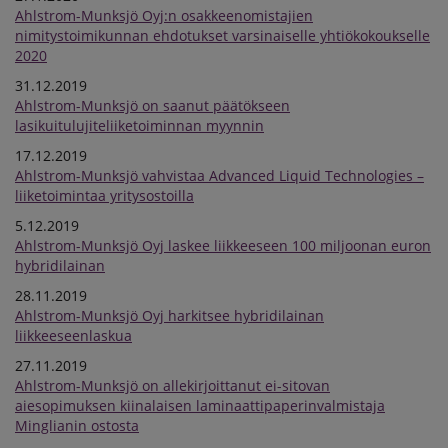
Ahlstrom-Munksjö Oyj:n osakkeenomistajien
nimitystoimikunnan ehdotukset varsinaiselle yhtiökokoukselle
2020
31.12.2019
Ahlstrom-Munksjö on saanut päätökseen
lasikuitulujiteliiketoiminnan myynnin
17.12.2019
Ahlstrom-Munksjö vahvistaa Advanced Liquid Technologies –
liiketoimintaa yritysostoilla
5.12.2019
Ahlstrom-Munksjö Oyj laskee liikkeeseen 100 miljoonan euron
hybridilainan
28.11.2019
Ahlstrom-Munksjö Oyj harkitsee hybridilainan
liikkeeseenlaskua
27.11.2019
Ahlstrom-Munksjö on allekirjoittanut ei-sitovan
aiesopimuksen kiinalaisen laminaattipaperinvalmistaja
Minglianin ostosta