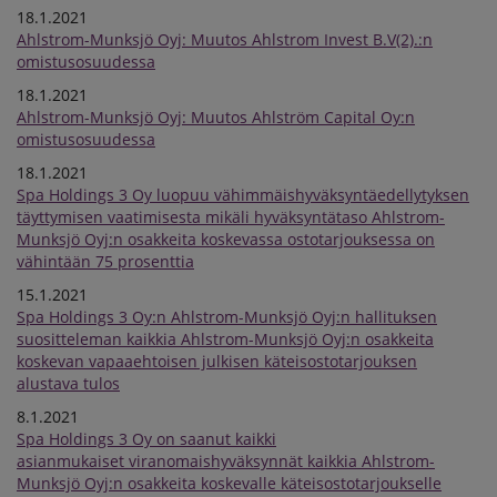
18.1.2021
Ahlstrom-Munksjö Oyj: Muutos Ahlstrom Invest B.V(2).:n
omistusosuudessa
18.1.2021
Ahlstrom-Munksjö Oyj: Muutos Ahlström Capital Oy:n
omistusosuudessa
18.1.2021
Spa Holdings 3 Oy luopuu vähimmäishyväksyntäedellytyksen
täyttymisen vaatimisesta mikäli hyväksyntätaso Ahlstrom-
Munksjö Oyj:n osakkeita koskevassa ostotarjouksessa on
vähintään 75 prosenttia
15.1.2021
Spa Holdings 3 Oy:n Ahlstrom-Munksjö Oyj:n hallituksen
suositteleman kaikkia Ahlstrom-Munksjö Oyj:n osakkeita
koskevan vapaaehtoisen julkisen käteisostotarjouksen
alustava tulos
8.1.2021
Spa Holdings 3 Oy on saanut kaikki
asianmukaiset viranomaishyväksynnät kaikkia Ahlstrom-
Munksjö Oyj:n osakkeita koskevalle käteisostotarjoukselle