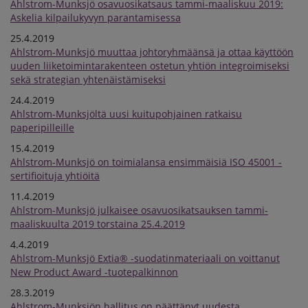
Ahlstrom-Munksjö osavuosikatsaus tammi-maaliskuu 2019:
Askelia kilpailukyvyn parantamisessa
25.4.2019
Ahlstrom-Munksjö muuttaa johtoryhmäänsä ja ottaa käyttöön
uuden liiketoimintarakenteen ostetun yhtiön integroimiseksi
sekä strategian yhtenäistämiseksi
24.4.2019
Ahlstrom-Munksjöltä uusi kuitupohjainen ratkaisu
paperipilleille
15.4.2019
Ahlstrom-Munksjö on toimialansa ensimmäisiä ISO 45001 -
sertifioituja yhtiöitä
11.4.2019
Ahlstrom-Munksjö julkaisee osavuosikatsauksen tammi-
maaliskuulta 2019 torstaina 25.4.2019
4.4.2019
Ahlstrom-Munksjö Extia® -suodatinmateriaali on voittanut
New Product Award -tuotepalkinnon
28.3.2019
Ahlstrom-Munksjön hallitus on päättänyt uudesta