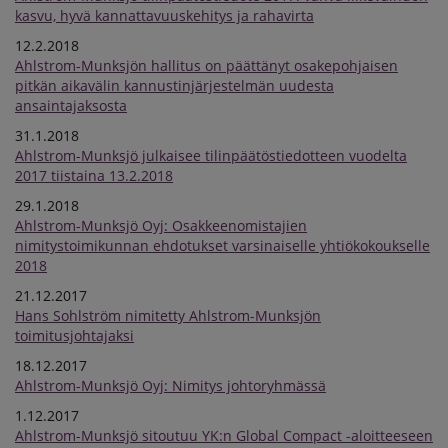
kasvu, hyvä kannattavuuskehitys ja rahavirta
12.2.2018
Ahlstrom-Munksjön hallitus on päättänyt osakepohjaisen
pitkän aikavälin kannustinjärjestelmän uudesta
ansaintajaksosta
31.1.2018
Ahlstrom-Munksjö julkaisee tilinpäätöstiedotteen vuodelta
2017 tiistaina 13.2.2018
29.1.2018
Ahlstrom-Munksjö Oyj: Osakkeenomistajien
nimitystoimikunnan ehdotukset varsinaiselle yhtiökokoukselle
2018
21.12.2017
Hans Sohlström nimitetty Ahlstrom-Munksjön
toimitusjohtajaksi
18.12.2017
Ahlstrom-Munksjö Oyj: Nimitys johtoryhmässä
1.12.2017
Ahlstrom-Munksjö sitoutuu YK:n Global Compact -aloitteeseen