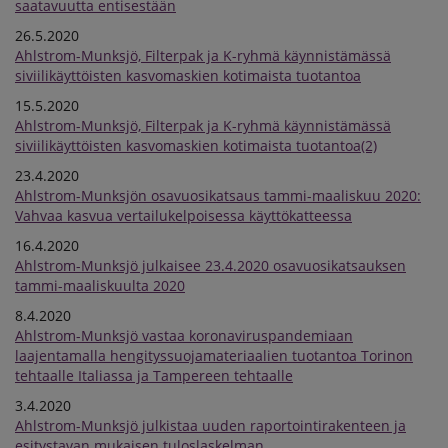
saatavuutta entisestään
26.5.2020
Ahlstrom-Munksjö, Filterpak ja K-ryhmä käynnistämässä
siviilikäyttöisten kasvomaskien kotimaista tuotantoa
15.5.2020
Ahlstrom-Munksjö, Filterpak ja K-ryhmä käynnistämässä
siviilikäyttöisten kasvomaskien kotimaista tuotantoa(2)
23.4.2020
Ahlstrom-Munksjön osavuosikatsaus tammi-maaliskuu 2020:
Vahvaa kasvua vertailukelpoisessa käyttökatteessa
16.4.2020
Ahlstrom-Munksjö julkaisee 23.4.2020 osavuosikatsauksen
tammi-maaliskuulta 2020
8.4.2020
Ahlstrom-Munksjö vastaa koronaviruspandemiaan
laajentamalla hengityssuojamateriaalien tuotantoa Torinon
tehtaalle Italiassa ja Tampereen tehtaalle
3.4.2020
Ahlstrom-Munksjö julkistaa uuden raportointirakenteen ja
esitystavan mukaisen tuloslaskelman