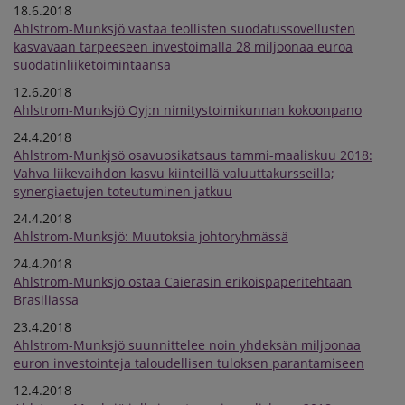
18.6.2018
Ahlstrom-Munksjö vastaa teollisten suodatussovellusten
kasvavaan tarpeeseen investoimalla 28 miljoonaa euroa
suodatinliiketoimintaansa
12.6.2018
Ahlstrom-Munksjö Oyj:n nimitystoimikunnan kokoonpano
24.4.2018
Ahlstrom-Munkjsö osavuosikatsaus tammi-maaliskuu 2018:
Vahva liikevaihdon kasvu kiinteillä valuuttakursseilla;
synergiaetujen toteutuminen jatkuu
24.4.2018
Ahlstrom-Munksjö: Muutoksia johtoryhmässä
24.4.2018
Ahlstrom-Munksjö ostaa Caierasin erikoispaperitehtaan
Brasiliassa
23.4.2018
Ahlstrom-Munksjö suunnittelee noin yhdeksän miljoonaa
euron investointeja taloudellisen tuloksen parantamiseen
12.4.2018