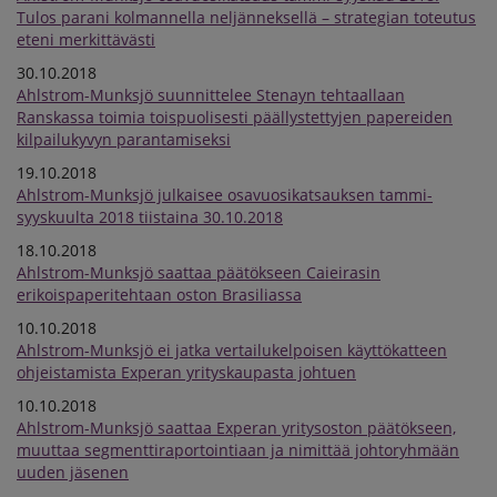
Tulos parani kolmannella neljänneksellä – strategian toteutus
eteni merkittävästi
30.10.2018
Ahlstrom-Munksjö suunnittelee Stenayn tehtaallaan
Ranskassa toimia toispuolisesti päällystettyjen papereiden
kilpailukyvyn parantamiseksi
19.10.2018
Ahlstrom-Munksjö julkaisee osavuosikatsauksen tammi-
syyskuulta 2018 tiistaina 30.10.2018
18.10.2018
Ahlstrom-Munksjö saattaa päätökseen Caieirasin
erikoispaperitehtaan oston Brasiliassa
10.10.2018
Ahlstrom-Munksjö ei jatka vertailukelpoisen käyttökatteen
ohjeistamista Experan yrityskaupasta johtuen
10.10.2018
Ahlstrom-Munksjö saattaa Experan yritysoston päätökseen,
muuttaa segmenttiraportointiaan ja nimittää johtoryhmään
uuden jäsenen