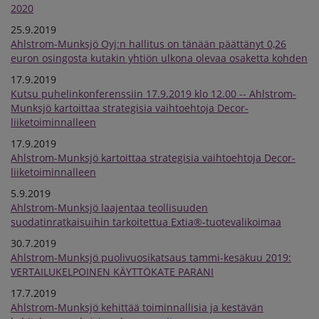
2020
25.9.2019
Ahlstrom-Munksjö Oyj:n hallitus on tänään päättänyt 0,26
euron osingosta kutakin yhtiön ulkona olevaa osaketta kohden
17.9.2019
Kutsu puhelinkonferenssiin 17.9.2019 klo 12.00 -- Ahlstrom-
Munksjö kartoittaa strategisia vaihtoehtoja Decor-
liiketoiminnalleen
17.9.2019
Ahlstrom-Munksjö kartoittaa strategisia vaihtoehtoja Decor-
liiketoiminnalleen
5.9.2019
Ahlstrom-Munksjö laajentaa teollisuuden
suodatinratkaisuihin tarkoitettua Extia®-tuotevalikoimaa
30.7.2019
Ahlstrom-Munksjö puolivuosikatsaus tammi-kesäkuu 2019:
VERTAILUKELPOINEN KÄYTTÖKATE PARANI
17.7.2019
Ahlstrom-Munksjö kehittää toiminnallisia ja kestävän