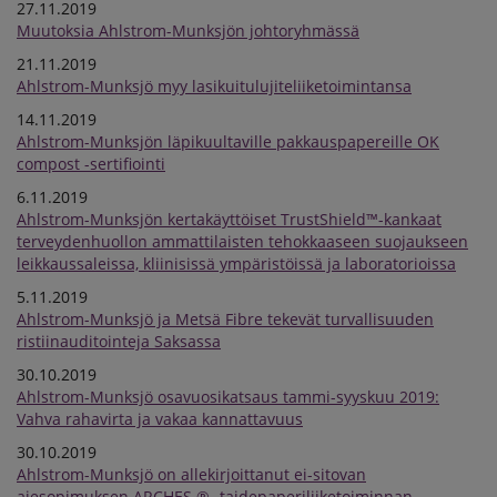
27.11.2019
Muutoksia Ahlstrom-Munksjön johtoryhmässä
21.11.2019
Ahlstrom-Munksjö myy lasikuitulujiteliiketoimintansa
14.11.2019
Ahlstrom-Munksjön läpikuultaville pakkauspapereille OK
compost -sertifiointi
6.11.2019
Ahlstrom-Munksjön kertakäyttöiset TrustShield™-kankaat
terveydenhuollon ammattilaisten tehokkaaseen suojaukseen
leikkaussaleissa, kliinisissä ympäristöissä ja laboratorioissa
5.11.2019
Ahlstrom-Munksjö ja Metsä Fibre tekevät turvallisuuden
ristiinauditointeja Saksassa
30.10.2019
Ahlstrom-Munksjö osavuosikatsaus tammi-syyskuu 2019:
Vahva rahavirta ja vakaa kannattavuus
30.10.2019
Ahlstrom-Munksjö on allekirjoittanut ei-sitovan
aiesopimuksen ARCHES ® -taidepaperiliiketoiminnan