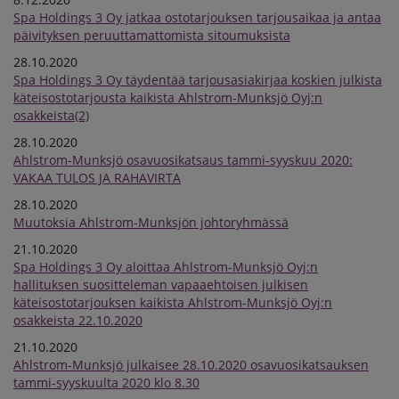
Spa Holdings 3 Oy jatkaa ostotarjouksen tarjousaikaa ja antaa
päivityksen peruuttamattomista sitoumuksista
28.10.2020
Spa Holdings 3 Oy täydentää tarjousasiakirjaa koskien julkista
käteisostotarjousta kaikista Ahlstrom-Munksjö Oyj:n
osakkeista(2)
28.10.2020
Ahlstrom-Munksjö osavuosikatsaus tammi-syyskuu 2020:
VAKAA TULOS JA RAHAVIRTA
28.10.2020
Muutoksia Ahlstrom-Munksjön johtoryhmässä
21.10.2020
Spa Holdings 3 Oy aloittaa Ahlstrom-Munksjö Oyj:n
hallituksen suositteleman vapaaehtoisen julkisen
käteisostotarjouksen kaikista Ahlstrom-Munksjö Oyj:n
osakkeista 22.10.2020
21.10.2020
Ahlstrom-Munksjö julkaisee 28.10.2020 osavuosikatsauksen
tammi-syyskuulta 2020 klo 8.30