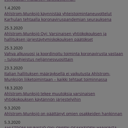
1.4.2020
Ahlstrom-Munksjö käynnistää yhteistoimintaneuvottelut
Karhulan tehtaalla koronaviruspandemian seurauksena
25.3.2020
Ahlstrom-Munksjö Oyj: Varsinaisen yhtiökokouksen ja
hallituksen järjestäytymiskokouksen päätökset
25.3.2020
Vahva alkuvuosi ja koordinoitu toiminta koronavirusta vastaan
– tulosohjeistus neljännesvuosittain
23.3.2020
Italian hallituksen määräyksellä ei vaikutusta Ahlstrom-
Munksjön liiketoimintaan – kaikki tehtaat toiminnassa
18.3.2020
Ahlstrom-Munksjö tekee muutoksia varsinaisen
yhtiökokouksen käytännön järjestelyihin
9.3.2020
Ahlstrom-Munksjö on päättänyt omien osakkeiden hankinnan
5.3.2020
AHLSTROM-MUNKSJÖ OYJ: OMIEN OSAKKEIDEN HANKINTA