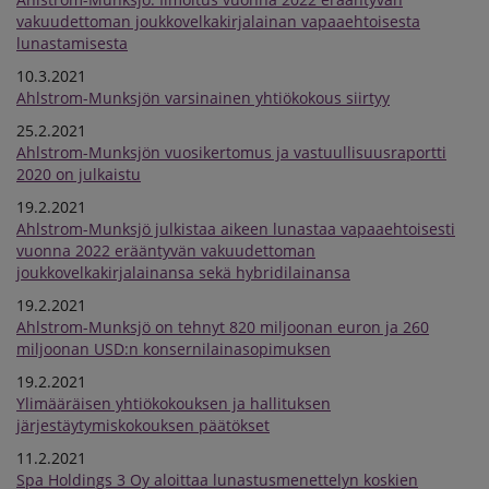
vakuudettoman joukkovelkakirjalainan vapaaehtoisesta
lunastamisesta
10.3.2021
Ahlstrom-Munksjön varsinainen yhtiökokous siirtyy
25.2.2021
Ahlstrom-Munksjön vuosikertomus ja vastuullisuusraportti
2020 on julkaistu
19.2.2021
Ahlstrom-Munksjö julkistaa aikeen lunastaa vapaaehtoisesti
vuonna 2022 erääntyvän vakuudettoman
joukkovelkakirjalainansa sekä hybridilainansa
19.2.2021
Ahlstrom-Munksjö on tehnyt 820 miljoonan euron ja 260
miljoonan USD:n konsernilainasopimuksen
19.2.2021
Ylimääräisen yhtiökokouksen ja hallituksen
järjestäytymiskokouksen päätökset
11.2.2021
Spa Holdings 3 Oy aloittaa lunastusmenettelyn koskien