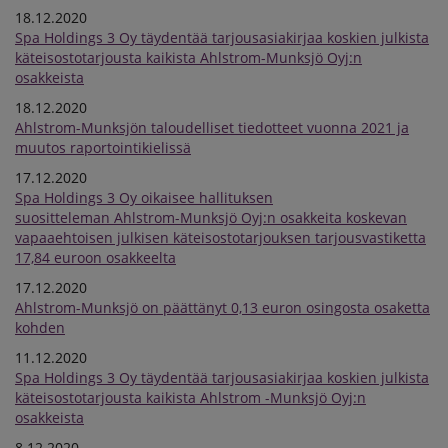
18.12.2020
Spa Holdings 3 Oy täydentää tarjousasiakirjaa koskien julkista
käteisostotarjousta kaikista Ahlstrom-Munksjö Oyj:n
osakkeista
18.12.2020
Ahlstrom-Munksjön taloudelliset tiedotteet vuonna 2021 ja
muutos raportointikielissä
17.12.2020
Spa Holdings 3 Oy oikaisee hallituksen
suositteleman Ahlstrom-Munksjö Oyj:n osakkeita koskevan
vapaaehtoisen julkisen käteisostotarjouksen tarjousvastiketta
17,84 euroon osakkeelta
17.12.2020
Ahlstrom-Munksjö on päättänyt 0,13 euron osingosta osaketta
kohden
11.12.2020
Spa Holdings 3 Oy täydentää tarjousasiakirjaa koskien julkista
käteisostotarjousta kaikista Ahlstrom -Munksjö Oyj:n
osakkeista
8.12.2020