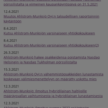
pörssilistalta ja viimeinen kaupankäyntipäivä on 31.5.2021
12.4.2021
Muutos Ahlstrom-Munksjö Oyj:n taloudellisen raportoinnin
käytäntöön
8.4.2021
Kutsu Ahlstrom-Munksjön varsinaiseen yhtiökokoukseen
8.4.2021
Kutsu Ahlstrom-Munksjön varsinaiseen yhtiökokoukseen(2)
26.3.2021
Ahlstrom-Munksjö hakee osakkeidensa poistamista Nasdaq
Helsingin ja Nasdaq Tukholman pörssilistalta
15.3.2021
Ahlstrom-Munksjö Oyj:n vähemmistöosakkeiden lunastamista
koskevaan välimiesmenettelyyn on määrätty uskottu mies
12.3.2021
Ahlstrom-Munksjö: Ilmoitus hybridilainan haltijoille
määräysvallan vaihtumisesta ja hybridilainan lunastamisesta
12.3.2021
Ahlstrom-Munksjö: Ilmoitus vuonna 2022 erääntyvän