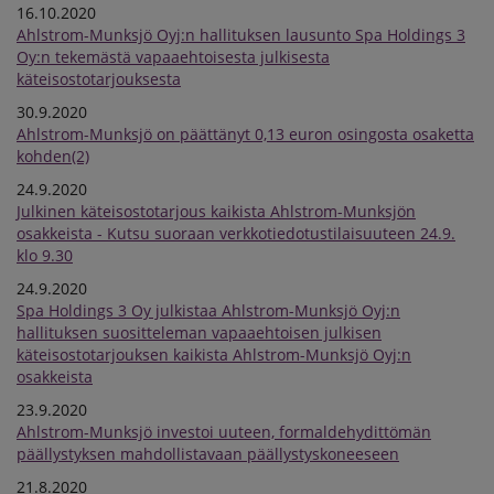
16.10.2020
Ahlstrom-Munksjö Oyj:n hallituksen lausunto Spa Holdings 3
Oy:n tekemästä vapaaehtoisesta julkisesta
käteisostotarjouksesta
30.9.2020
Ahlstrom-Munksjö on päättänyt 0,13 euron osingosta osaketta
kohden(2)
24.9.2020
Julkinen käteisostotarjous kaikista Ahlstrom-Munksjön
osakkeista - Kutsu suoraan verkkotiedotustilaisuuteen 24.9.
klo 9.30
24.9.2020
Spa Holdings 3 Oy julkistaa Ahlstrom-Munksjö Oyj:n
hallituksen suositteleman vapaaehtoisen julkisen
käteisostotarjouksen kaikista Ahlstrom-Munksjö Oyj:n
osakkeista
23.9.2020
Ahlstrom-Munksjö investoi uuteen, formaldehydittömän
päällystyksen mahdollistavaan päällystyskoneeseen
21.8.2020