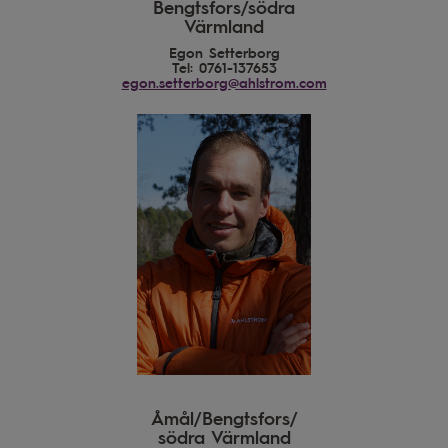
Bengtsfors/södra
Värmland
Egon Setterborg
Tel: 0761-137653
egon.setterborg@ahlstrom.com
Åmål/Bengtsfors/
södra Värmland