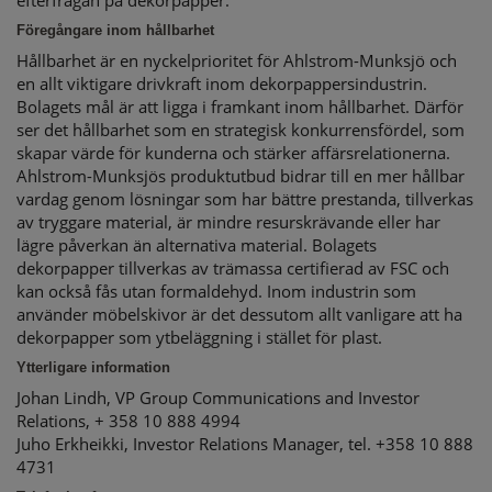
efterfrågan på dekorpapper.
Föregångare inom hållbarhet
Hållbarhet är en nyckelprioritet för Ahlstrom-Munksjö och
en allt viktigare drivkraft inom dekorpappersindustrin.
Bolagets mål är att ligga i framkant inom hållbarhet. Därför
ser det hållbarhet som en strategisk konkurrensfördel, som
skapar värde för kunderna och stärker affärsrelationerna.
Ahlstrom-Munksjös produktutbud bidrar till en mer hållbar
vardag genom lösningar som har bättre prestanda, tillverkas
av tryggare material, är mindre resurskrävande eller har
lägre påverkan än alternativa material. Bolagets
dekorpapper tillverkas av trämassa certifierad av FSC och
kan också fås utan formaldehyd. Inom industrin som
använder möbelskivor är det dessutom allt vanligare att ha
dekorpapper som ytbeläggning i stället för plast.
Ytterligare information
Johan Lindh, VP Group Communications and Investor
Relations, + 358 10 888 4994
Juho Erkheikki, Investor Relations Manager, tel. +358 10 888
4731