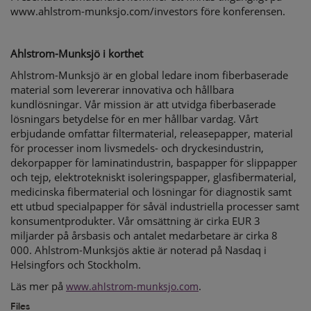
www.ahlstrom-munksjo.com/investors före konferensen.
Ahlstrom-Munksjö i korthet
Ahlstrom-Munksjö är en global ledare inom fiberbaserade
material som levererar innovativa och hållbara
kundlösningar. Vår mission är att utvidga fiberbaserade
lösningars betydelse för en mer hållbar vardag. Vårt
erbjudande omfattar filtermaterial, releasepapper, material
för processer inom livsmedels- och dryckesindustrin,
dekorpapper för laminatindustrin, baspapper för slippapper
och tejp, elektrotekniskt isoleringspapper, glasfibermaterial,
medicinska fibermaterial och lösningar för diagnostik samt
ett utbud specialpapper för såväl industriella processer samt
konsumentprodukter. Vår omsättning är cirka EUR 3
miljarder på årsbasis och antalet medarbetare är cirka 8
000. Ahlstrom-Munksjös aktie är noterad på Nasdaq i
Helsingfors och Stockholm.
Läs mer på
.
www.ahlstrom-munksjo.com
Files