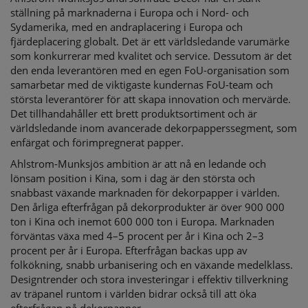
ställning på marknaderna i Europa och i Nord- och
Sydamerika, med en andraplacering i Europa och
fjärdeplacering globalt. Det är ett världsledande varumärke
som konkurrerar med kvalitet och service. Dessutom är det
den enda leverantören med en egen FoU-organisation som
samarbetar med de viktigaste kundernas FoU-team och
största leverantörer för att skapa innovation och mervärde.
Det tillhandahåller ett brett produktsortiment och är
världsledande inom avancerade dekorpapperssegment, som
enfärgat och förimpregnerat papper.
Ahlstrom-Munksjös ambition är att nå en ledande och
lönsam position i Kina, som i dag är den största och
snabbast växande marknaden för dekorpapper i världen.
Den årliga efterfrågan på dekorprodukter är över 900 000
ton i Kina och inemot 600 000 ton i Europa. Marknaden
förväntas växa med 4–5 procent per år i Kina och 2–3
procent per år i Europa. Efterfrågan backas upp av
folkökning, snabb urbanisering och en växande medelklass.
Designtrender och stora investeringar i effektiv tillverkning
av träpanel runtom i världen bidrar också till att öka