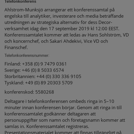
Telefonkonferens
Ahlstrom-Munksjö arrangerar ett konferenssamtal på
engelska till analytiker, investerare och media beträffande
utredningen av strategiska alternativ för dess Decor-
verksamhet idag den 17 september 2019 kl 12:00 EEST.
Konferenssamtalet kommer att ledas av Hans Sohlström, VD
och koncernchef, och Sakari Ahdekivi, Vice VD och
Finanschef.
Telefonkonferensnummer:
Finland: +358 (0) 9 7479 0361
Sverige: +46 (0) 8 5033 6574
Storbritannien: +44 (0) 330 336 9105
Tyskland: +49 (0) 89 20303 5709
konferenskod: 5580268
Deltagare i telefonkonferensen ombeds ringa in 5–10
minuter innan konferensen börjar. Genom att ringa in till
konferenssamtalet godkänner deltagaren att
personuppgifter som namn och företagsnamn kommer att
samlas in. Konferenssamtalet registreras.
Presentationsmaterialet kommer att finnas tillgängligt på