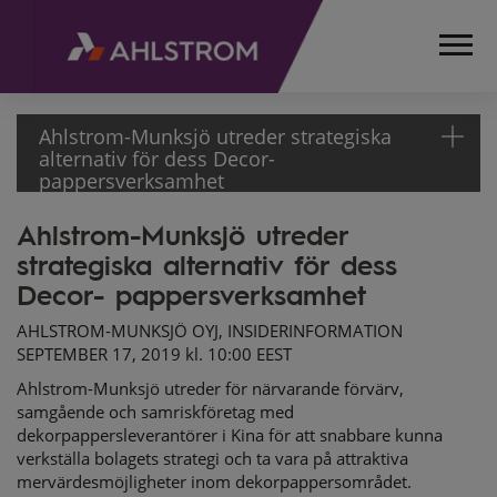
Ahlstrom-Munksjö utreder strategiska
alternativ för dess Decor-
pappersverksamhet
Ahlstrom-Munksjö utreder
HEMSIDA
strategiska alternativ för dess
MEDIA
MEDDELANDEN
Decor- pappersverksamhet
BÖRSMEDDELANDEN
AHLSTROM-MUNKSJÖ OYJ, INSIDERINFORMATION
2019
SEPTEMBER 17, 2019 kl. 10:00 EEST
AHLSTROM-MUNKSJÖ
Ahlstrom-Munksjö utreder för närvarande förvärv,
UTREDER
samgående och samriskföretag med
STRATEGISKA
dekorpappersleverantörer i Kina för att snabbare kunna
ALTERNATIV FÖR
verkställa bolagets strategi och ta vara på attraktiva
DESS DECOR-
mervärdesmöjligheter inom dekorpappersområdet.
PAPPERSVERKSAMHET