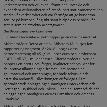
verksamheten och vill även i framtiden utveckla och
expandera verksamheten på ett hållbart sätt. Samarbete kan
stärka vår verksamhet och vår förmåga att ge kunderna
service på kort och lång sikt samt hjälpa oss behålla vår
status som en attraktiv arbetsgivare.”
Om Decor-pappersverksamheten
En ledande leverantör av dekorpapper på en växande marknad
Affärsområdet Decor är ett av Ahlstrom-Munksjös fem
rapporteringssegment. År 2018 uppgick dess
nettoomsättning till 451,9 miljoner euro och jämförbara
EBITDA till 37,1 miljoner euro. Affärsområdet tillverkar
papper i ett brett urval färger, kvaliteter och ytvikter för
dekorativa tillämpningar, främst i laminatmöbler,
golvmaterial och inredningar, för både tekniska och
estetiska ändamål. Tillverkningen är förlagd till tre
specialiserade anläggningar, nämligen Unterkochen och
Dettingen i Tyskland och Tolosa i Spanien, samt två delade
anläggningar, nämligen Caieiras i Brasilien och Arches i
Frankrike.
Ahlstrom-Munksjös affärsområde Decor har en stark