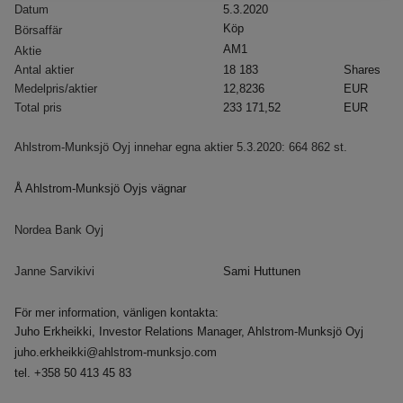
Datum
5.3.2020
5.3.2020
Köp
Börsaffär
AM1
Aktie
Antal aktier
18 183
Shares
Medelpris/aktier
12,8236
EUR
Total pris
233 171,52
EUR
Ahlstrom-Munksjö Oyj innehar egna aktier 5.3.2020: 664 862 st.
Å Ahlstrom-Munksjö Oyjs vägnar
Nordea Bank Oyj
Janne Sarvikivi
Sami Huttunen
För mer information, vänligen kontakta:
Juho Erkheikki, Investor Relations Manager, Ahlstrom-Munksjö Oyj
juho.erkheikki@ahlstrom-munksjo.com
tel. +358 50 413 45 83