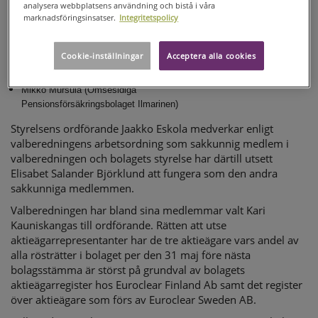
analysera webbplatsens användning och bistå i våra
Kari Kauniskangas (AC Invest Five B.V., helägt av
marknadsföringsinsatser.
Integritetspolicy
Ahlström Capital Oy)
Alexander Ehrnrooth
Cookie-inställningar
Acceptera alla cookies
(Viknum AB, Belgrano Inversiones Oy och Alexander Ehrnrooth)
Mikko Mursula (Ömsesidiga
Pensionsförsäkringsbolaget Ilmarinen)
Styrelsens ordförande Jaakko Eskola medverkar enligt
valberedningens arbetsordning som sakkunnig medlem i
valberedningen och bolagets styrelse har därtill utsett
Elisabet Salander Björklund att fungera som den andra
sakkunniga medlemmen.
Valberedningen har bland sina medlemmar valt Kari
Kauniskangas till ordförande. Rätten att utse
aktieägarrepresentanter har de tre aktieägare vars andel av
alla rösträtter i bolaget per den 31 maj före nästa
bolagsstämma är störst på grundval av bolagets
aktieägarregister hos Euroclear Finland Ab samt det register
över aktieägare som förs av Euroclear Sweden AB.