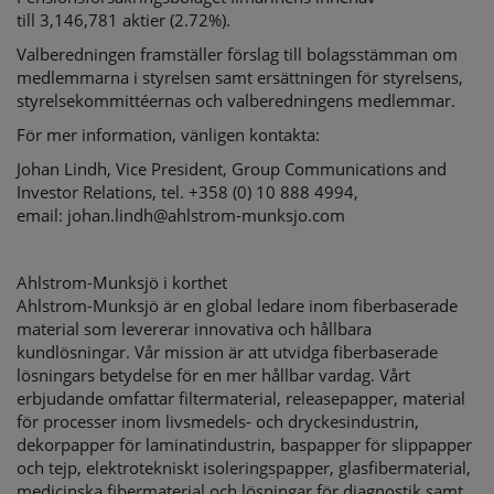
till 3,146,781 aktier (2.72%).
Valberedningen framställer förslag till bolagsstämman om
medlemmarna i styrelsen samt ersättningen för styrelsens,
styrelsekommittéernas och valberedningens medlemmar.
För mer information, vänligen kontakta:
Johan Lindh, Vice President, Group Communications and
Investor Relations, tel. +358 (0) 10 888 4994,
email: johan.lindh@ahlstrom-munksjo.com
Ahlstrom-Munksjö i korthet
Ahlstrom-Munksjö är en global ledare inom fiberbaserade
material som levererar innovativa och hållbara
kundlösningar. Vår mission är att utvidga fiberbaserade
lösningars betydelse för en mer hållbar vardag. Vårt
erbjudande omfattar filtermaterial, releasepapper, material
för processer inom livsmedels- och dryckesindustrin,
dekorpapper för laminatindustrin, baspapper för slippapper
och tejp, elektrotekniskt isoleringspapper, glasfibermaterial,
medicinska fibermaterial och lösningar för diagnostik samt