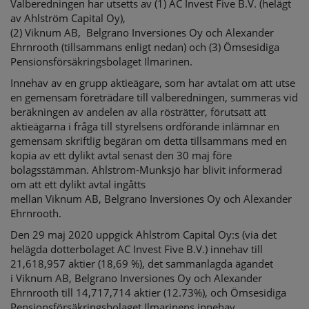
Valberedningen har utsetts av (1) AC Invest Five B.V. (helägt
av Ahlström Capital Oy),
(2) Viknum AB, Belgrano Inversiones Oy och Alexander
Ehrnrooth (tillsammans enligt nedan) och (3) Ömsesidiga
Pensionsförsäkringsbolaget Ilmarinen.
Innehav av en grupp aktieägare, som har avtalat om att utse
en gemensam företrädare till valberedningen, summeras vid
beräkningen av andelen av alla rösträtter, förutsatt att
aktieägarna i fråga till styrelsens ordförande inlämnar en
gemensam skriftlig begäran om detta tillsammans med en
kopia av ett dylikt avtal senast den 30 maj före
bolagsstämman. Ahlstrom-Munksjö har blivit informerad
om att ett dylikt avtal ingåtts
mellan Viknum AB, Belgrano Inversiones Oy och Alexander
Ehrnrooth.
Den 29 maj 2020 uppgick Ahlström Capital Oy:s (via det
helägda dotterbolaget AC Invest Five B.V.) innehav till
21,618,957 aktier (18,69 %), det sammanlagda ägandet
i Viknum AB, Belgrano Inversiones Oy och Alexander
Ehrnrooth till 14,717,714 aktier (12.73%), och Ömsesidiga
Pensionsförsäkringsbolaget Ilmarinens innehav