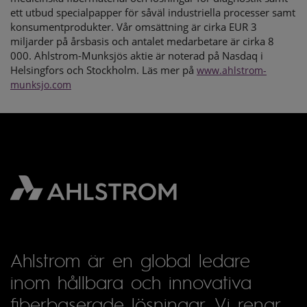
ett utbud specialpapper för såväl industriella processer samt
konsumentprodukter. Vår omsättning är cirka EUR 3
miljarder på årsbasis och antalet medarbetare är cirka 8
000. Ahlstrom-Munksjös aktie är noterad på Nasdaq i
Helsingfors och Stockholm. Läs mer på
www.ahlstrom-
munksjo.com
Ahlstrom är en global ledare
inom hållbara och innovativa
fiberbaserade lösningar. Vi renar