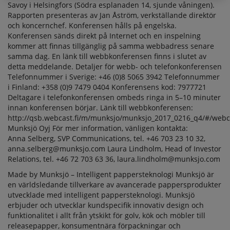
Savoy i Helsingfors (Södra esplanaden 14, sjunde våningen).
Rapporten presenteras av Jan Åström, verkställande direktör
och koncernchef. Konferensen hålls på engelska.
Konferensen sänds direkt på Internet och en inspelning
kommer att finnas tillgänglig på samma webbadress senare
samma dag. En länk till webbkonferensen finns i slutet av
detta meddelande. Detaljer för webb- och telefonkonferensen
Telefonnummer i Sverige: +46 (0)8 5065 3942 Telefonnummer
i Finland: +358 (0)9 7479 0404 Konferensens kod: 7977721
Deltagare i telefonkonferensen ombeds ringa in 5–10 minuter
innan konferensen börjar. Länk till webbkonferensen:
http://qsb.webcast.fi/m/munksjo/munksjo_2017_0216_q4/#/webc
Munksjö Oyj För mer information, vänligen kontakta:
Anna Selberg, SVP Communications, tel. +46 703 23 10 32,
anna.selberg@munksjo.com Laura Lindholm, Head of Investor
Relations, tel. +46 72 703 63 36, laura.lindholm@munksjo.com
Made by Munksjö – Intelligent pappersteknologi Munksjö är
en världsledande tillverkare av avancerade pappersprodukter
utvecklade med intelligent pappersteknologi. Munksjö
erbjuder och utvecklar kundspecifik innovativ design och
funktionalitet i allt från ytskikt för golv, kök och möbler till
releasepapper, konsumentnära förpackningar och