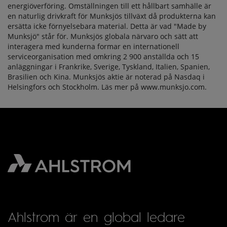
energiöverföring. Omställningen till ett hållbart samhälle är
en naturlig drivkraft för Munksjös tillväxt då produkterna kan
ersätta icke förnyelsebara material. Detta är vad "Made by
Munksjö" står för. Munksjös globala närvaro och sätt att
interagera med kunderna formar en internationell
serviceorganisation med omkring 2 900 anställda och 15
anläggningar i Frankrike, Sverige, Tyskland, Italien, Spanien,
Brasilien och Kina. Munksjös aktie är noterad på Nasdaq i
Helsingfors och Stockholm. Läs mer på www.munksjo.com.
Ahlstrom är en global ledare