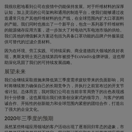
我很欣慰地看到公司在疫情中仍能保持发展。对于纤维材料的深厚
认知，加上灵活的公司架构和通用的制造平台，使我们能够通过改
造通常只生产其他纤维材料的生产线，在全球范围内扩大口罩面料
的产能。我们同时也推出了一个新平台，包含一系列基于纤维材料
的能源储存应用方案，进一步加大了对电动汽车电池市场的供给。
我们其他的增值解决方案还包括为具备口罩功能的品牌户外服装提
供可替代的过滤介质材料。
因为在环境、劳工实践、可持续采购、商业道德四大领域的良好表
现，奥斯龙明士克已连续第四年被授予EcoVadis金牌评级。这也帮
助深化巩固了我们的可持续发展战略。
展望未来
我们会继续采取措施来降低第三季度需求疲软带来的负面影响，同
时将继续努力确保自己的长期竞争力，并执行之前宣布过的开支节
省计划。总体而言，我对我们公司在当前非常局势下的出色表现感
到十分骄傲，这也展现出我们依靠创业家式的领导力、与客户的精
诚合作、开拓性的创新能力和全球范围内紧密的团结合作，打造出
了强大的企业文化。
2020年三季度的预期
虽然某些终端应用领域的客户活动出现了逐渐回归常态的迹象，市