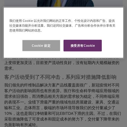
我们使用 Cookie 以允许我们网站的正常工作、个性化设计内容和广告、提供
社交媒体功能并分析流量。我们还同社交媒体、广告和分析合作伙伴分享有关
我对于我们二季度的表现感到满意，尤其是我们面对新冠疫情的快
您使用我们网站的信息。
速响应减轻了短期的影响。我们的可比EBITDA（税息折旧及摊销前
利润）达到了7400万欧元，EBITDA利润率改善至11.9%，考虑到疫
情的极端情况这一成绩已经十分优秀。我们的新冠安全规章
Cookie 设定
接受所有Cookie
（COVID-19 Safety Protocol）保障我们各地的工厂能正常运营，为
客户提供服务，同时也确保员工的健康和安全。此外，我们在财务
上变得更加灵活，目前资产流动性良好，没有短期内大规模融资的
需求。
客户活动受到了不同冲击，系列应对措施降低影响
我们领先的纤维制品解决方案产品线覆盖面很广，新冠疫情对不同
客户活动的影响因而也有所差异。医疗和生命科学终端应用领域的
需求依旧强劲，而消费品相关方面的需求较为稳定，不同终端应用
的表现不一。业绩下滑最严重的领域包括房屋建设、家具、交通运
输和工业。总体而言，极端的市场环境导致我们的交付量减少了
10%，这也是我们净销量和可比EBITDA下滑的主因。不过，在我们
采取措施降低了可变成本和固定成本的努力下，交付量下降带来的
负面影响有所减轻。