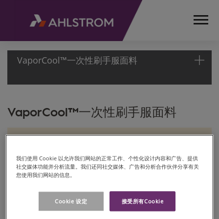
VaporCool™一次性刷手服面料
首
VaporCool™一次性刷手服面料
页
产
品
柔软的SMS面料
介
我们使用 Cookie 以允许我们网站的正常工作、个性化设计内容和广告、提供
绍
透气性良好
社交媒体功能并分析流量。我们还同社交媒体、广告和分析合作伙伴分享有关
医
您使用我们网站的信息。
捕捉并散发水分
疗、
生命
调节穿着者的体温
Cookie 设定
接受所有Cookie
科学
和实