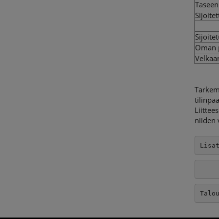
Tasee
Sijoit
Sijoit
Oman 
Velkaa
Tarkem
tilinpä
Liittee
niiden 
Lisä
Talo