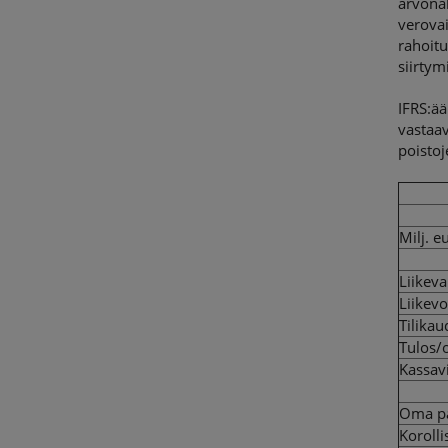
arvonal
verovai
rahoitu
siirtym
IFRS:ää
vastaav
poisto
Milj. e
Liikeva
Liikevo
Tilikau
Tulos/
Kassav
Oma p
Korolli