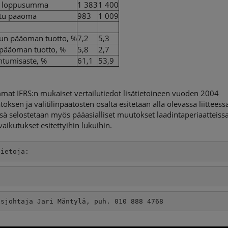
n loppusumma
1 383
1 400
ettu pääoma
983
1 009
etun pääoman tuotto, %
7,2
5,3
pääoman tuotto, %
5,8
2,7
ntumisaste, %
61,1
53,9
mat IFRS:n mukaiset vertailutiedot lisätietoineen vuoden 2004
ätöksen ja välitilinpäätösten osalta esitetään alla olevassa liitteess
ssä selostetaan myös pääasialliset muutokset laadintaperiaatteissa
vaikutukset esitettyihin lukuihin.
tietoja:
usjohtaja Jari Mäntylä, puh. 010 888 4768