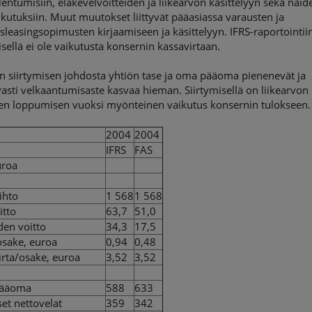
entumisiin, eläkevelvoitteiden ja liikearvon käsittelyyn sekä näid
kutuksiin. Muut muutokset liittyvät pääasiassa varausten ja
sleasingsopimusten kirjaamiseen ja käsittelyyn. IFRS-raportointii
isellä ei ole vaikutusta konsernin kassavirtaan.
n siirtymisen johdosta yhtiön tase ja oma pääoma pienenevät ja
asti velkaantumisaste kasvaa hieman. Siirtymisellä on liikearvon
jen loppumisen vuoksi myönteinen vaikutus konsernin tulokseen.
2004
2004
IFRS
FAS
uroa
ihto
1 568
1 568
itto
63,7
51,0
den voitto
34,3
17,5
osake, euroa
0,94
0,48
irta/osake, euroa
3,52
3,52
ääoma
588
633
set nettovelat
359
342