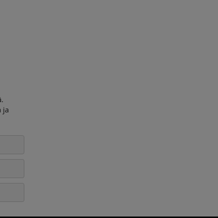
ä.
 ja