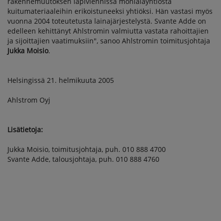
rakennemuutoksen läpiviennissä monialayhtiöstä
kuitumateriaaleihin erikoistuneeksi yhtiöksi. Hän vastasi myös
vuonna 2004 toteutetusta lainajärjestelystä. Svante Adde on
edelleen kehittänyt Ahlstromin valmiutta vastata rahoittajien
ja sijoittajien vaatimuksiin", sanoo Ahlstromin toimitusjohtaja
Jukka Moisio
.
Helsingissä 21. helmikuuta 2005
Ahlstrom Oyj
Lisätietoja:
Jukka Moisio, toimitusjohtaja, puh. 010 888 4700
Svante Adde, talousjohtaja, puh. 010 888 4760