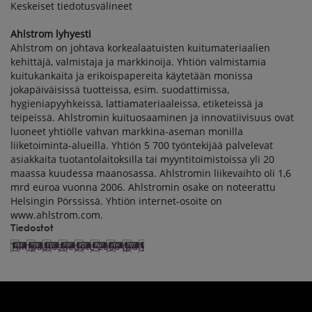
Keskeiset tiedotusvälineet
Ahlstrom lyhyesti
Ahlstrom on johtava korkealaatuisten kuitumateriaalien
kehittäjä, valmistaja ja markkinoija. Yhtiön valmistamia
kuitukankaita ja erikoispapereita käytetään monissa
jokapäiväisissä tuotteissa, esim. suodattimissa,
hygieniapyyhkeissä, lattiamateriaaleissa, etiketeissä ja
teipeissä. Ahlstromin kuituosaaminen ja innovatiivisuus ovat
luoneet yhtiölle vahvan markkina-aseman monilla
liiketoiminta-alueilla. Yhtiön 5 700 työntekijää palvelevat
asiakkaita tuotantolaitoksilla tai myyntitoimistoissa yli 20
maassa kuudessa maanosassa. Ahlstromin liikevaihto oli 1,6
mrd euroa vuonna 2006. Ahlstromin osake on noteerattu
Helsingin Pörssissä. Yhtiön internet-osoite on
www.ahlstrom.com.
Tiedostot
Tilinpäätöstiedote 2006 (pdf)