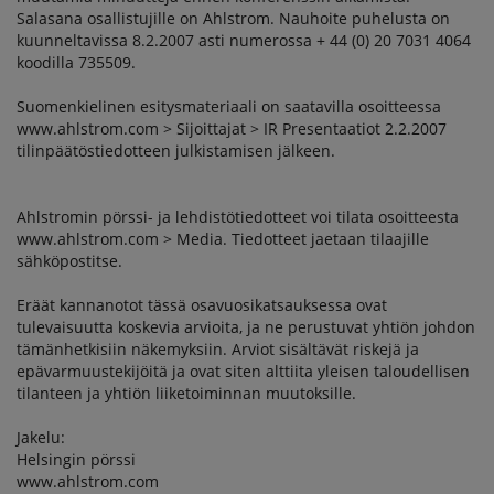
Salasana osallistujille on Ahlstrom. Nauhoite puhelusta on
kuunneltavissa 8.2.2007 asti numerossa + 44 (0) 20 7031 4064
koodilla 735509.
Suomenkielinen esitysmateriaali on saatavilla osoitteessa
www.ahlstrom.com > Sijoittajat > IR Presentaatiot 2.2.2007
tilinpäätöstiedotteen julkistamisen jälkeen.
Ahlstromin pörssi- ja lehdistötiedotteet voi tilata osoitteesta
www.ahlstrom.com > Media. Tiedotteet jaetaan tilaajille
sähköpostitse.
Eräät kannanotot tässä osavuosikatsauksessa ovat
tulevaisuutta koskevia arvioita, ja ne perustuvat yhtiön johdon
tämänhetkisiin näkemyksiin. Arviot sisältävät riskejä ja
epävarmuustekijöitä ja ovat siten alttiita yleisen taloudellisen
tilanteen ja yhtiön liiketoiminnan muutoksille.
Jakelu:
Helsingin pörssi
www.ahlstrom.com