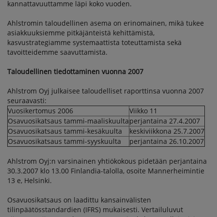
kannattavuuttamme läpi koko vuoden.
Ahlstromin taloudellinen asema on erinomainen, mikä tukee
asiakkuuksiemme pitkäjänteistä kehittämistä,
kasvustrategiamme systemaattista toteuttamista sekä
tavoitteidemme saavuttamista.
Taloudellinen tiedottaminen vuonna 2007
Ahlstrom Oyj julkaisee taloudelliset raporttinsa vuonna 2007
seuraavasti:
Vuosikertomus 2006
Viikko 11
Osavuosikatsaus tammi-maaliskuulta
perjantaina 27.4.2007
Osavuosikatsaus tammi-kesäkuulta
keskiviikkona 25.7.2007
Osavuosikatsaus tammi-syyskuulta
perjantaina 26.10.2007
Ahlstrom Oyj:n varsinainen yhtiökokous pidetään perjantaina
30.3.2007 klo 13.00 Finlandia-talolla, osoite Mannerheimintie
13 e, Helsinki.
Osavuosikatsaus on laadittu kansainvälisten
tilinpäätösstandardien (IFRS) mukaisesti. Vertailuluvut