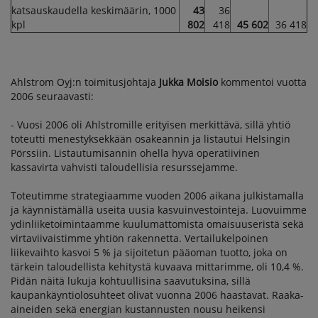
katsauskaudella keskimäärin, 1000
43
36
kpl
802
418
45 602
36 418
Ahlstrom Oyj:n toimitusjohtaja
Jukka Moisio
kommentoi vuotta
2006 seuraavasti:
- Vuosi 2006 oli Ahlstromille erityisen merkittävä, sillä yhtiö
toteutti menestyksekkään osakeannin ja listautui Helsingin
Pörssiin. Listautumisannin ohella hyvä operatiivinen
kassavirta vahvisti taloudellisia resurssejamme.
Toteutimme strategiaamme vuoden 2006 aikana julkistamalla
ja käynnistämällä useita uusia kasvuinvestointeja. Luovuimme
ydinliiketoimintaamme kuulumattomista omaisuuseristä sekä
virtaviivaistimme yhtiön rakennetta. Vertailukelpoinen
liikevaihto kasvoi 5 % ja sijoitetun pääoman tuotto, joka on
tärkein taloudellista kehitystä kuvaava mittarimme, oli 10,4 %.
Pidän näitä lukuja kohtuullisina saavutuksina, sillä
kaupankäyntiolosuhteet olivat vuonna 2006 haastavat. Raaka-
aineiden sekä energian kustannusten nousu heikensi