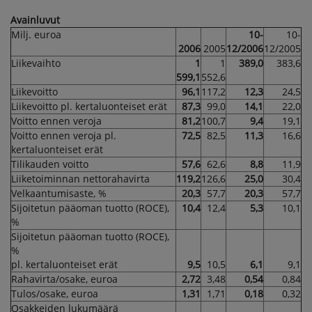
Avainluvut
Milj. euroa
10-
10-
2006
2005
12/2006
12/2005
Liikevaihto
1
1
389,0
383,6
599,1
552,6
Liikevoitto
96,1
117,2
12,3
24,5
Liikevoitto pl. kertaluonteiset erät
87,3
99,0
14,1
22,0
Voitto ennen veroja
81,2
100,7
9,4
19,1
Voitto ennen veroja pl.
72,5
82,5
11,3
16,6
kertaluonteiset erät
Tilikauden voitto
57,6
62,6
8,8
11,9
Liiketoiminnan nettorahavirta
119,2
126,6
25,0
30,4
Velkaantumisaste, %
20,3
57,7
20,3
57,7
Sijoitetun pääoman tuotto (ROCE),
10,4
12,4
5,3
10,1
%
Sijoitetun pääoman tuotto (ROCE),
%
pl. kertaluonteiset erät
9,5
10,5
6,1
9,1
Rahavirta/osake, euroa
2,72
3,48
0,54
0,84
Tulos/osake, euroa
1,31
1,71
0,18
0,32
Osakkeiden lukumäärä