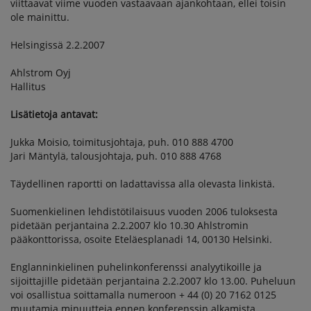
viittaavat viime vuoden vastaavaan ajankohtaan, ellei toisin
ole mainittu.
Helsingissä 2.2.2007
Ahlstrom Oyj
Hallitus
Lisätietoja antavat:
Jukka Moisio, toimitusjohtaja, puh. 010 888 4700
Jari Mäntylä, talousjohtaja, puh. 010 888 4768
Täydellinen raportti on ladattavissa alla olevasta linkistä.
Suomenkielinen lehdistötilaisuus vuoden 2006 tuloksesta
pidetään perjantaina 2.2.2007 klo 10.30 Ahlstromin
pääkonttorissa, osoite Eteläesplanadi 14, 00130 Helsinki.
Englanninkielinen puhelinkonferenssi analyytikoille ja
sijoittajille pidetään perjantaina 2.2.2007 klo 13.00. Puheluun
voi osallistua soittamalla numeroon + 44 (0) 20 7162 0125
muutamia minuutteja ennen konferenssin alkamista.