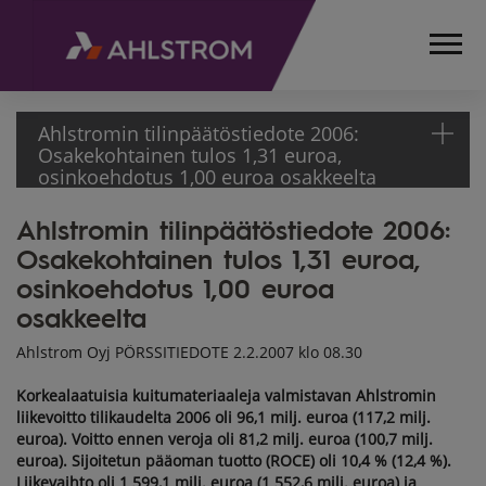
Ahlstromin tilinpäätöstiedote 2006:
Osakekohtainen tulos 1,31 euroa,
osinkoehdotus 1,00 euroa osakkeelta
Ahlstromin tilinpäätöstiedote 2006:
ETUSIVU
Osakekohtainen tulos 1,31 euroa,
MEDIA
TIEDOTTEET
osinkoehdotus 1,00 euroa
PÖRSSITIEDOTTEET
osakkeelta
2007
Ahlstrom Oyj PÖRSSITIEDOTE 2.2.2007 klo 08.30
AHLSTROMIN
TILINPÄÄTÖSTIEDOTE
Korkealaatuisia kuitumateriaaleja valmistavan Ahlstromin
2006:
liikevoitto tilikaudelta 2006 oli 96,1 milj. euroa (117,2 milj.
OSAKEKOHTAINEN
euroa). Voitto ennen veroja oli 81,2 milj. euroa (100,7 milj.
euroa). Sijoitetun pääoman tuotto (ROCE) oli 10,4 % (12,4 %).
TULOS 1,31 EUROA,
Liikevaihto oli 1 599,1 milj. euroa (1 552,6 milj. euroa) ja
OSINKOEHDOTUS