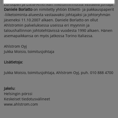
Euroopan ja Etelä-Amerikan liiketoiminnoista vastaava johtaja
Daniele Borlatto
on nimitetty yhtiön Etiketti- ja pakkauspaperit
-liiketoiminta-alueesta vastaavaksi johtajaksi ja johtoryhmän
jäseneksi 11.10.2007 alkaen. Daniele Borlatto on ollut
Ahlstromin palveluksessa useissa eri myynnin ja
taloushallinnon johtotehtävissä vuodesta 1990 alkaen. Hänen
asemapaikkansa on myös jatkossa Torino Italiassa.
Ahlstrom Oyj
Jukka Moisio, toimitusjohtaja
Lisätietoja:
Jukka Moisio, toimitusjohtaja, Ahlstrom Oyj, puh. 010 888 4700
Jakelu
:
Helsingin pörssi
Keskeiset tiedotusvälineet
www.ahlstrom.com