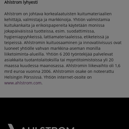
Ahlstrom lyhyesti
Ahlstrom on johtava korkealaatuisten kuitumateriaalien
kehittäjä, valmistaja ja markkinoija. Yhtiön valmistamia
kuitukankaita ja erikoispapereita käytetään monissa
jokapäiväisissä tuotteissa, esim. suodattimissa,
hygieniapyyhkeissä, lattiamateriaaleissa, etiketeissä ja
teipeissä. Ahlstromin kuituosaaminen ja innovatiivisuus ovat
luoneet yhtiölle vahvan markkina-aseman monilla
liiketoiminta-alueilla. Yhtiön 6 200 työntekijää palvelevat
asiakkaita tuotantolaitoksilla tai myyntitoimistoissa yli 20
maassa kuudessa maanosassa. Ahlstromin liikevaihto oli 1,6
mrd euroa vuonna 2006. Ahlstromin osake on noteerattu
Helsingin Pörssissä. Yhtiön internet-osoite on
www.ahlstrom.com
.