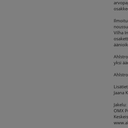
arvopa
osakke
Ilmoit
noussut
Vilha I
osakett
äänioik
Ahlstr
yksi ää
Ahlstr
Lisätie
Jaana K
Jakelu:
OMX Po
Keskeis
www.a