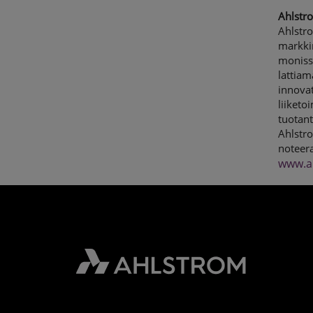
Ahlstro
Ahlstro
markkin
monissa
lattiam
innova
liiketo
tuotant
Ahlstr
noteera
www.a