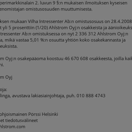
perimarkkinalain 2. luvun 9 §:n mukaisen ilmoituksen kyseisen
enomistajan omistusosuuden muuttumisesta.
uksen mukaan Vilha Intressenter Ab:n omistusosuus on 28.4.200
 yli 5 prosenttiin (1/20) Ahlstrom Oyj:n osakkeista ja äänioikeuks
ntressenter Ab:n omistuksessa on nyt 2 336 312 Ahlstrom Oyj:n
a, mikä vastaa 5,01 %:n osuutta yhtiön koko osakekannasta ja
euksista.
om Oyj:n osakepääoma koostuu 46 670 608 osakkeesta, joilla kaik
ni.
om Oyj
toja:
linga, avustava lakiasiainjohtaja, puh. 010 888 4743
hjoismainen Pörssi Helsinki
et tiedotusvälineet
hlstrom.com