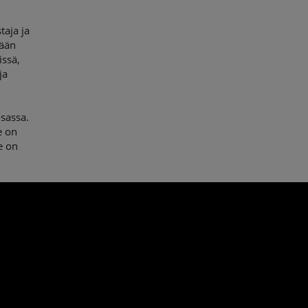
taja ja
tään
issä,
ja
sassa.
e on
e on