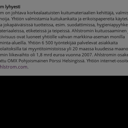
m lyhyesti
m on johtava korkealaatuisten kuitumateriaalien kehittäjä, valmis
oija. Yhtiön valmistamia kuitukankaita ja erikoispapereita käyte
 jokapäiväisissä tuotteissa, esim. suodattimissa, hygieniapyyhke
ateriaaleissa, etiketeissä ja teipeissä. Ahlstromin kuituosaaminen 
tiivisuus ovat luoneet yhtiölle vahvan markkina-aseman monilla
iminta-alueilla. Yhtiön 6 500 työntekijää palvelevat asiakkaita
olaitoksilla tai myyntitoimistoissa yli 20 maassa kuudessa maano
omin liikevaihto oli 1,8 mrd euroa vuonna 2007. Ahlstromin osak
ttu OMX Pohjoismainen Pörssi Helsingissä. Yhtiön internet-osoit
hlstrom.com
.