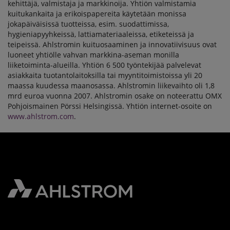
kehittäjä, valmistaja ja markkinoija. Yhtiön valmistamia
kuitukankaita ja erikoispapereita käytetään monissa
jokapäiväisissä tuotteissa, esim. suodattimissa,
hygieniapyyhkeissä, lattiamateriaaleissa, etiketeissä ja
teipeissä. Ahlstromin kuituosaaminen ja innovatiivisuus ovat
luoneet yhtiölle vahvan markkina-aseman monilla
liiketoiminta-alueilla. Yhtiön 6 500 työntekijää palvelevat
asiakkaita tuotantolaitoksilla tai myyntitoimistoissa yli 20
maassa kuudessa maanosassa. Ahlstromin liikevaihto oli 1,8
mrd euroa vuonna 2007. Ahlstromin osake on noteerattu OMX
Pohjoismainen Pörssi Helsingissä. Yhtiön internet-osoite on
www.ahlstrom.com
.