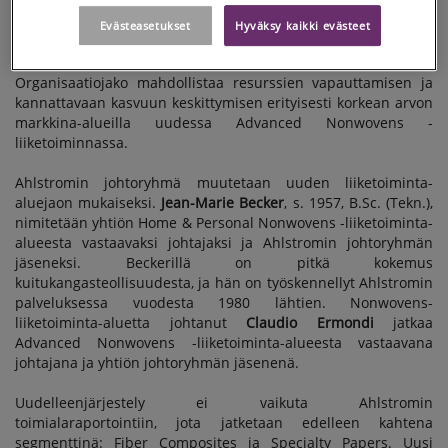
tuotelinjan, sekä Advanced Nonwovens, johon kuuluvat yhtiön
elintarviketeollisuus-, sairaala- ja teollisuuskuitukankaat.
Evästeasetukset
Hyväksy kaikki evästeet
Muutos tulee voimaan 1.7.2008 alkaen.
Organisaatiojako mahdollistaa resurssien vapauttamisen ja
kannattavaan kasvuun keskittymisen erityisesti korkean arvon
markkina-alueilla uudessa Advanced Nonwovens -
liiketoiminnassa.
Ahlstromin johtoryhmä muutetaan uuden liiketoiminta-
aluejaon mukaiseksi.
Jean-Marie Becker
, s. 1957, B.Sc. (Tekn.),
nimitetään yhtiön Home & Personal Nonwovens -liiketoiminta-
alueesta vastaavaksi johtajaksi ja Ahlstromin johtoryhmän
jäseneksi. Beckerillä on pitkä kokemus
kuitukangasteollisuudesta, ja hän on työskennellyt Ahlstromin
palveluksessa vuodesta 1980 lähtien. Nonwovens-
liiketoiminta-aluetta johtanut
Claudio Ermondi
jatkaa
Advanced Nonwovens -liiketoiminta-alueesta vastaavana
johtajana ja yhtiön johtoryhmän jäsenenä.
Uudelleenjärjestely ei vaikuta Ahlstromin
toimialaraportointiin, jota jatketaan edelleen kahtena
segmenttinä: Fiber Composites ja Specialty Papers. Uusi