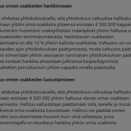
tus omien osakkeiden hankkimiseen
s ehdottaa yhtiökokoukselle, että yhtiökokous valtuuttaa hallituk
maan yhtiön omia osakkeita yhteensä enintään 4 500 000 kappal
 kuitenkin huomioon osakeyhtiölain määräykset yhtiön hallussa o
osakkeiden enimmäismäärästä. Hankittavien osakkeiden
ismäärä on alle 10 % yhtiön kaikista osakkeista. Valtuutus on v
kauden ajan yhtiökokouksen päättymisestä, mutta valtuutus päät
in viimeistään yhtiön seuraavan varsinaisen yhtiökokouksen päät
et voidaan hankkia ainoastaan julkisessa kaupankäynnissä
ahetken pörssikurssiin yhtiön vapaalla omalla pääomalla.
tus omien osakkeiden luovuttamiseen
s ehdottaa yhtiökokoukselle, että yhtiökokous valtuuttaa hallituk
mään enintään 4 500 000 yhtiön hallussa olevan oman osakkeen
amisesta. Hallitus valtuutetaan päättämään siitä, kenelle ja missä
yksessä omia osakkeita luovutetaan. Hallitus voi päättää omien
den luovuttamisesta muutoin kuin siinä suhteessa, jossa
enomistajalla on etuoikeus hankkia yhtiön omia osakkeita.