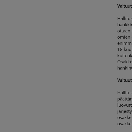
Valtuu
Hallitu
hankki
ottaen
omien 
enimmä
18 kuu
kuitenk
Osakke
hankint
Valtuu
Hallitu
päättä
luovutt
järjest
osakkei
osakke