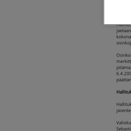
Yhtiöl
645 35
Hallitu
jaetaan
kokona
osinko
Osinko
merkit
pitämää
6.4.200
päättäm
Hallit
Hallitu
jäsent
Valioku
Sebasti