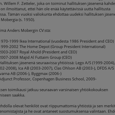
n. Willem F. Zetteler, joka on toiminut hallituksen jäsenenä kahd
 on ilmoittanut, ettei hän ole enää käytettävissä uutta hallitusta
essa. Tämän vuoksi valiokunta ehdottaa uudeksi hallituksen jäsen
 Mobergia (s. 1950).
elmä Anders Mobergin CV:stä:
-1999 Ikea International (vuodesta 1986 President and CEO)
-2002 The Home Depot (Group President International)
-2007 Royal Ahold (President and CEO)
-2008 Majid Al Futtaim Group (CEO)
ituksen jäsenenä seuraavissa yhtiöissä: Lego A/S (1999-2004),
002-2008), Ica AB (2003-2007), Clas Ohlson AB (2003-), DFDS A/S
qvarna AB (2006-), Byggmax (2006-)
nct Professor, Copenhagen Business School, 2009-
ksen toimikausi jatkuu seuraavan varsinaisen yhtiökokouksen
miseen saakka.
ehdolla olevat henkilöt ovat riippumattomia yhtiöstä ja sen merkit
nomistajista ja he ovat antaneet suostumuksensa valintaan. Ehd