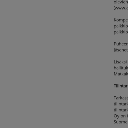
olevien
(www.a
Kompens
palkkio
palkkio
Puheen
Jäsene
Lisäks
hallitu
Matkak
Tilinta
Tarkast
tilinta
tilint
Oy on i
Suomel