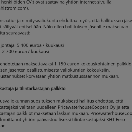
 henkilöiden CV:t ovat saatavina yhtiön internet-sivuilla
hlstrom.com).
aatio- ja nimitysvaliokunta ehdottaa myös, että hallituksen jäs
t säilyvät entisellään. Näin ollen hallituksen jäsenille maksetaan
ita seuraavasti:
johtaja 5 400 euroa / kuukausi
t 2 700 euroa / kuukausi
i ehdotetaan maksettavaksi 1 150 euron kokouskohtainen palkkio
ksen jäsenten osallistumisesta valiokuntien kokouksiin.
ustannukset korvataan yhtiön matkustussäännön mukaan.
rkastaja ja tilintarkastajan palkkio
usvaliokunnan suosituksen mukaisesti hallitus ehdottaa, että
rkastajaksi valitaan uudelleen PricewaterhouseCoopers Oy ja että
arkastajan palkkiot maksetaan laskun mukaan. PricewaterhouseCo
lmoittanut yhtiön päävastuulliseksi tilintarkastajaksi KHT Eero
an.