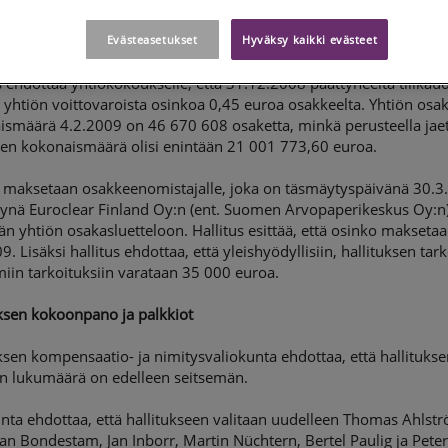
lä on taseen 31.12.2008 mukaan jakokelpoisia varoja yhteensä
6 691,77 euroa.
Evästeasetukset
Hyväksy kaikki evästeet
s ehdottaa yhtiökokoukselle, että 31.12.2008 päättyneeltä tilikaud
 yhtiön voittovaroista osinkoa 0,45 euroa osakkeelta. Yhtiön osa
ismäärä 4.2.2009 on 46 670 608 osaketta, minkä perusteella jae
jen kokonaismäärä olisi enintään 21 001 773,60 euroa.
 maksetaan osakkeenomistajalle, joka on täsmäytyspäivänä 30.3
tynä Euroclear Finland Oy:n (ent. Suomen Arvopaperikeskus Oy:n
n yhtiön osakasluetteloon. Hallitus esittää, että osinko makseta
9. Lisäksi hallitus ehdottaa, että yleishyödyllisiin, hallituksen t
iin tarkoituksiin varataan 35 000 euroa.
uksen kokoonpano ja palkkiot
ksen kompensaatio- ja nimitysvaliokunta ehdottaa, että hallituks
en lukumäärä on edelleen seitsemän.
nta ehdottaa, että hallitukseen valitaan uudelleen Thomas Ahlst
an Bondestam, Jan Inborr, Martin Nüchtern, Bertel Paulig ja Pete