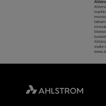
Ahlstro
Ahlstro
markkin
monissa
lattiam
innova
liiketo
tuotant
Ahlstro
osake 
www.ah