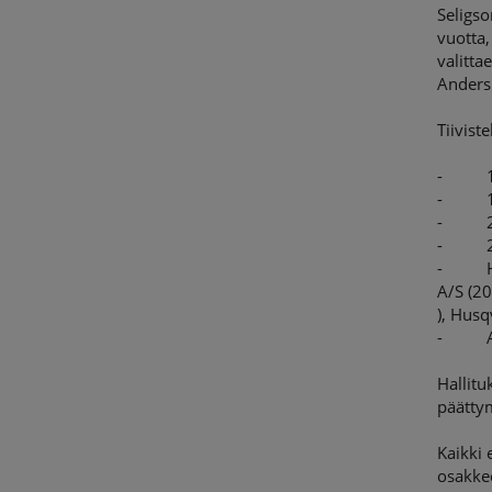
Seligso
vuotta,
valitta
Anders
Tiivist
- 1970
- 1999
- 2003
- 2007
- Hall
A/S (2
), Hus
- Adju
Hallitu
päätty
Kaikki 
osakkee