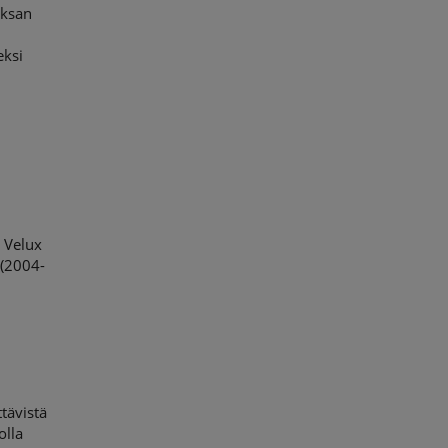
eksan
eksi
 Velux
 (2004-
tävistä
olla