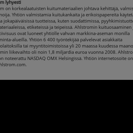
m lyhyesti
m on korkealaatuisten kuitumateriaalien johtava kehittäjä, valmis
oija. Yhtiön valmistamia kuitukankaita ja erikoispapereita käyte
 jokapäiväisissä tuotteissa, kuten suodattimissa, pyyhkimistuott
ateriaaleissa, etiketeissä ja teipeissä. Ahlstromin kuituosaaminen 
tiivisuus ovat luoneet yhtiölle vahvan markkina-aseman monilla
iminta-alueilla. Yhtiön 6 400 työntekijää palvelevat asiakkaita
olaitoksilla tai myyntitoimistoissa yli 20 maassa kuudessa maano
min liikevaihto oli noin 1,8 miljardia euroa vuonna 2008. Ahlstr
on noteerattu NASDAQ OMX Helsingissä. Yhtiön internetosoite o
lstrom.com.