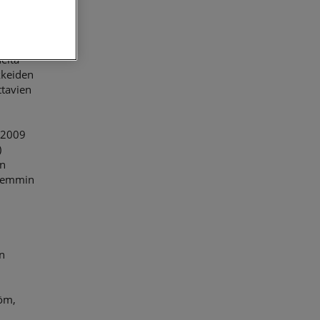
elta
kkeiden
ttavien
.2009
)
an
arkemmin
en
röm,
r