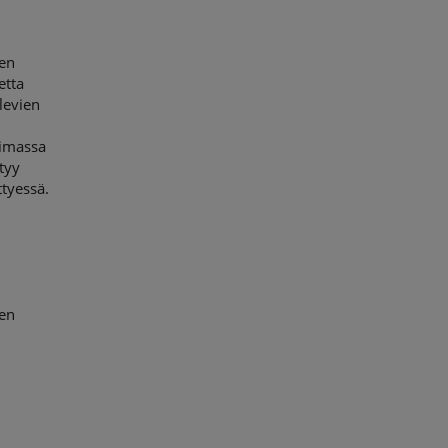
sen
etta
levien
oimassa
tyy
tyessä.
sen