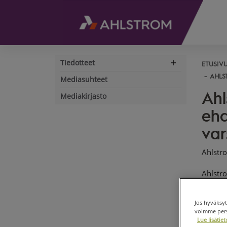
Tiedotteet
ETUSIV
Expand
navigation
AHLS
Mediasuhteet
Ahl
Mediakirjasto
ehd
var
Ahlstr
Ahlstro
yhtiök
julkai
Jos hyväksyt
voimme perso
Voiton
Lue lisäti