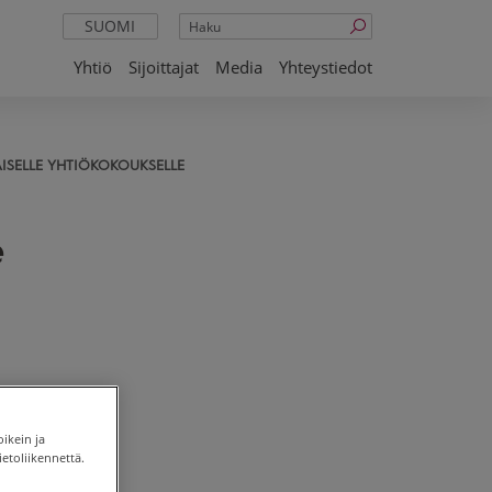
Haku
SUOMI
Yhtiö
Sijoittajat
Media
Yhteystiedot
AISELLE YHTIÖKOKOUKSELLE
e
seen
tukset:
oikein ja
etoliikennettä.