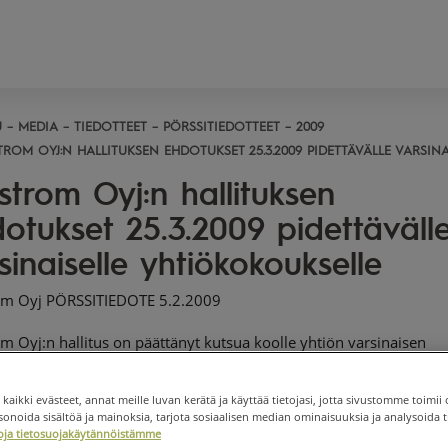
U
MEDIA
TIEDOTTEET
PÖRSSITIEDOTTEET
2009
TROM OYJ:N HALLITUKSEN EHDOTUKSET 25.3.2009 PIDETTÄVÄLLE VARSIN
strom Oyj:n hallituksen
otukset 25.3.2009 pidettäväll
sinaiselle yhtiökokoukselle
om Oyj PÖRSSITIEDOTE 5.2.2009
m Oyj:n hallitus on päättänyt kutsua koolle yhtiön varsinaisen
okouksen keskiviikkona 25.3.2009 klo 13.00. Kutsu yhtiökokouk
staan myöhemmin. Hallitus tekee yhtiökokoukselle seuraavat ehdo
 kaikki evästeet, annat meille luvan kerätä ja käyttää tietojasi, jotta sivustomme toimii 
noida sisältöä ja mainoksia, tarjota sosiaalisen median ominaisuuksia ja analysoida ti
jako
etoja tietosuojakäytännöistämme