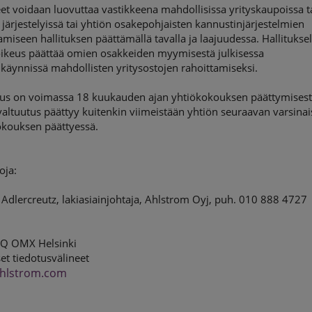
t voidaan luovuttaa vastikkeena mahdollisissa yrityskaupoissa t
järjestelyissä tai yhtiön osakepohjaisten kannustinjärjestelmien
amiseen hallituksen päättämällä tavalla ja laajuudessa. Hallitukse
ikeus päättää omien osakkeiden myymisestä julkisessa
äynnissä mahdollisten yritysostojen rahoittamiseksi.
tus on voimassa 18 kuukauden ajan yhtiökokouksen päättymisest
altuutus päättyy kuitenkin viimeistään yhtiön seuraavan varsina
okouksen päättyessä.
oja:
Adlercreutz, lakiasiainjohtaja, Ahlstrom Oyj, puh. 010 888 4727
Q OMX Helsinki
et tiedotusvälineet
hlstrom.com