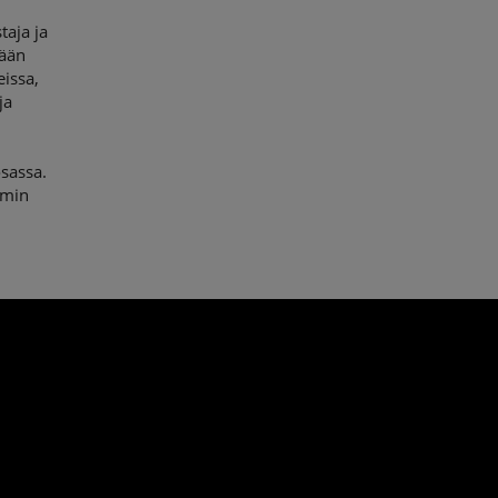
taja ja
tään
eissa,
ja
sassa.
omin
n