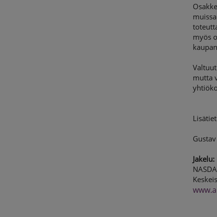
Osakkee
muissa 
toteutt
myös o
kaupank
Valtuu
mutta v
yhtiök
Lisätiet
Gustav 
Jakelu:
NASDA
Keskeis
www.a