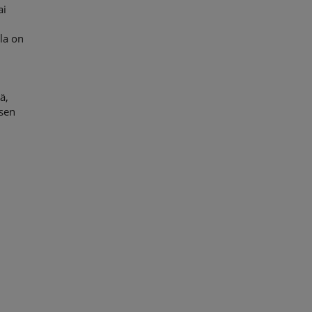
ai
lla on
ä,
isen