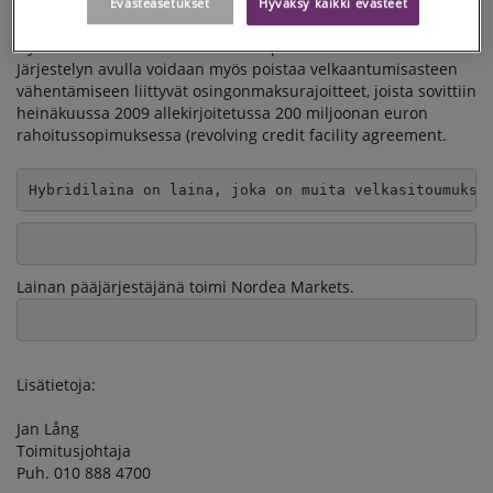
ylimerkittiin.
Evästeasetukset
Hyväksy kaikki evästeet
Hybridilaina vahvistaa Ahlstromin pääomarakennetta.
Järjestelyn avulla voidaan myös poistaa velkaantumisasteen
vähentämiseen liittyvät osingonmaksurajoitteet, joista sovittiin
heinäkuussa 2009 allekirjoitetussa 200 miljoonan euron
rahoitussopimuksessa (revolving credit facility agreement.
Hybridilaina on laina, joka on muita velkasitoumuksi
Lainan pääjärjestäjänä toimi Nordea Markets.
Lisätietoja:
Jan Lång
Toimitusjohtaja
Puh. 010 888 4700