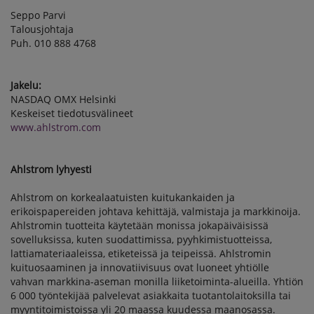
Seppo Parvi
Talousjohtaja
Puh. 010 888 4768
Jakelu:
NASDAQ OMX Helsinki
Keskeiset tiedotusvälineet
www.ahlstrom.com
Ahlstrom lyhyesti
Ahlstrom on korkealaatuisten kuitukankaiden ja
erikoispapereiden johtava kehittäjä, valmistaja ja markkinoija.
Ahlstromin tuotteita käytetään monissa jokapäiväisissä
sovelluksissa, kuten suodattimissa, pyyhkimistuotteissa,
lattiamateriaaleissa, etiketeissä ja teipeissä. Ahlstromin
kuituosaaminen ja innovatiivisuus ovat luoneet yhtiölle
vahvan markkina-aseman monilla liiketoiminta-alueilla. Yhtiön
6 000 työntekijää palvelevat asiakkaita tuotantolaitoksilla tai
myyntitoimistoissa yli 20 maassa kuudessa maanosassa.