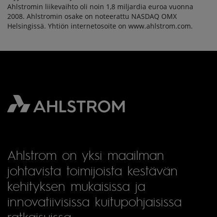
Ahlstromin liikevaihto oli noin 1,8 miljardia euroa vuonna
2008. Ahlstromin osake on noteerattu NASDAQ OMX
Helsingissä. Yhtiön internetosoite on www.ahlstrom.com.
Ahlstrom on yksi maailman
johtavista toimijoista kestävän
kehityksen mukaisissa ja
innovatiivisissa kuitupohjaisissa
ratkaisuissa.