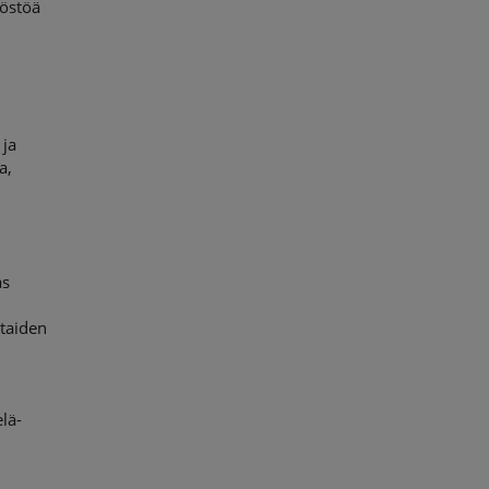
löstöä
 ja
a,
as
a
htaiden
lä-