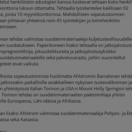
elut henkilöstön edustajien kanssa koskevat tehtaan koko henki
onttoria lukuun ottamatta. Tehtaalla työskentelee kaikkiaan 92
ä, joista 10 myyntikonttorissa. Mahdollisten sopeutustoimien
aan johtavan yhteensä noin 45 työntekijän ja toimihenkilön
ämiseen.
nan tehdas valmistaa suodatinmateriaaleja kuljetusteollisuudelle
en suodatukseen. Paperikoneen lisäksi tehtaalla on jatkojalostust
mpregnointilinja, pituusleikkureita ja jatkojalostusyksikkö
suodatusmateriaaleille sekä palveluvarasto, joihin suunnitellut
iteet eivät vaikuta.
lisista sopeutustoimista huolimatta Ahlstromin Barcelonan tehd
 jatkossakin paikallisille asiakkailleen nykyisen tuotevalikoiman j
n yhteistyössä Italian Torinon ja USA:n Mount Holly Springsin te
 Torinon tehdas on suodatinmateriaalien päätoimittaja yhtiön
ille Euroopassa, Lähi-idässä ja Afrikassa.
n lisäksi Ahlstrom valmistaa suodatinmateriaaleja Pohjois- ja Ete
assa sekä Aasiassa.
oja: