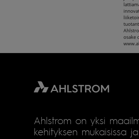
lattiam
innova
liiketo
tuotant
Ahlstro
osake 
www.ah
Ahlstrom on yksi maailm
kehityksen mukaisissa ja 