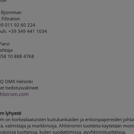
 Björnman
 Filtration
39 011 92 60 224
uh. +39 349 441 1034
Parvi
ohtaja
358 10 888 4768
Q OMX Helsinki
et tiedotusvälineet
hlstrom.com
m lyhyesti
m on korkealaatuisten kuitukankaiden ja erikoispapereiden joht
jä, valmistaja ja markkinoija. Ahlstromin tuotteita käytetään mon
väisissä tuotteissa, kuten suodattimissa, pyyhkimistuotteissa,