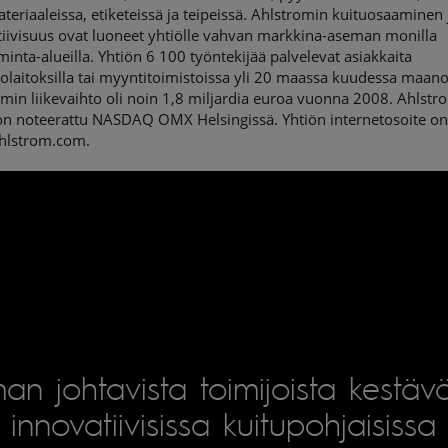
ateriaaleissa, etiketeissä ja teipeissä. Ahlstromin kuituosaaminen 
tiivisuus ovat luoneet yhtiölle vahvan markkina-aseman monilla
iminta-alueilla. Yhtiön 6 100 työntekijää palvelevat asiakkaita
olaitoksilla tai myyntitoimistoissa yli 20 maassa kuudessa maano
min liikevaihto oli noin 1,8 miljardia euroa vuonna 2008. Ahlstr
on noteerattu NASDAQ OMX Helsingissä. Yhtiön internetosoite o
lstrom.com.
an johtavista toimijoista kestäv
innovatiivisissa kuitupohjaisissa