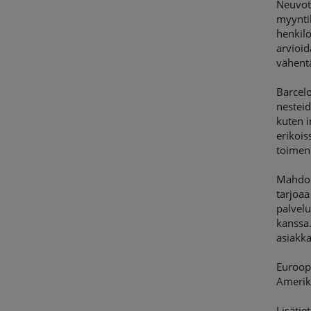
Neuvott
myyntik
henkilö
arvioid
vähent
Barcelo
nesteid
kuten i
erikois
toimenp
Mahdol
tarjoaa
palvelu
kanssa.
asiakka
Euroopa
Amerik
Lisätiet