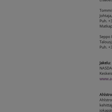
Tommi
Johtaja,
Puh. +
Matkap
Seppo 
Talousj
Puh. +
Jakelu:
NASDA
Keskeis
www.a
Ahlstro
Ahlstro
kehittä
jokapäi