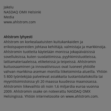
Jakelu
NASDAQ OMX Helsinki
Media
www.ahlstrom.com
Ahlstrom lyhyesti
Ahlstrom on korkealaatuisten kuitukankaiden ja
erikoispapereiden johtava kehittäjä, valmistaja ja markkinoija.
Ahlstromin tuotteita käytetään monissa jokapäiväisissä
sovelluksissa, kuten suodattimissa, pyyhkimistuotteissa,
lattiamateriaaleissa, etiketeissä ja teipeissä. Ahlstromin
kuituosaaminen ja innovatiivisuus ovat luoneet yhtiölle
vahvan markkina-aseman monilla liiketoiminta-alueilla. Yhtiön
5 800 työntekijää palvelevat asiakkaita tuotantolaitoksilla tai
myyntitoimistoissa yli 20 maassa kuudessa maanosassa.
Ahlstromin liikevaihto oli noin 1,6 miljardia euroa vuonna
2009. Ahlstromin osake on noteerattu NASDAQ OMX
Helsingissä. Yhtiön internetosoite on www.ahlstrom.com.