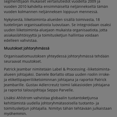
segmenttijaon mukaiset vertailutiedot vuodelta 2009 ja
vuoden 2010 kahdelta ensimmäiseltä neljännekseltä tämän
vuoden kolmannen neljänneksen loppuun mennessä.
Nykyisestä, liiketoiminta-alueiden sisällä toimivasta, 18
tuotelinjan organisaatiosta luovutaan. Se integroidaan osaksi
uuden liiketoiminta-aluejaon mukaista organisaatiota, jotta
asiakaslähtöisyyttä ja toimitusketjun hallintaa voidaan
edelleen vahvistaa.
Muutokset johtoryhmässä
Organisaatiomuutoksen yhteydessä johtoryhmässä tehdään
seuraavat muutokset.
Patrick Jeambar nimitetään Label & Processing -liiketoiminta-
alueen johtajaksi. Daniele Borlatto ottaa uuden roolin irroke-
ja etikettipaperiliiketoiminnan johtajana ja raportoi Patrick
Jeambarille. Gustav Adlercreutz toimii lakiasioiden johtajana
ja raportoi talousjohtaja Seppo Parvelle.
Lisäksi Ahlstrom vahvistaa globaalin tuotantoketjunsa
kehittämistä uudella johtoryhmätasoisella tuotanto- ja
toimitusketjun johtajalla. Nimitys tähän tehtävään julkaistaan
myöhemmin.