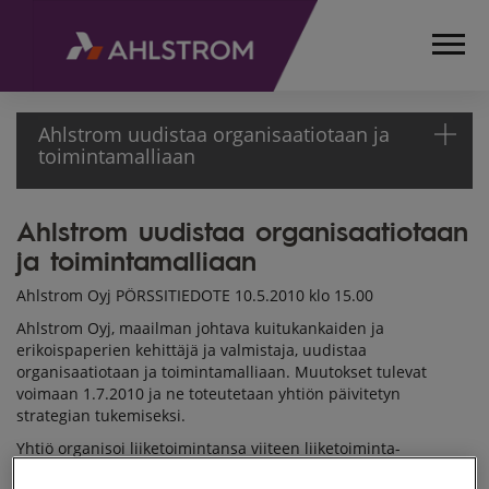
Ahlstrom uudistaa organisaatiotaan ja
toimintamalliaan
Ahlstrom uudistaa organisaatiotaan
ETUSIVU
ja toimintamalliaan
MEDIA
TIEDOTTEET
Ahlstrom Oyj PÖRSSITIEDOTE 10.5.2010 klo 15.00
PÖRSSITIEDOTTEET
Ahlstrom Oyj, maailman johtava kuitukankaiden ja
2010
erikoispaperien kehittäjä ja valmistaja, uudistaa
AHLSTROM UUDISTAA
organisaatiotaan ja toimintamalliaan. Muutokset tulevat
ORGANISAATIOTAAN
voimaan 1.7.2010 ja ne toteutetaan yhtiön päivitetyn
JA
strategian tukemiseksi.
TOIMINTAMALLIAAN
Yhtiö organisoi liiketoimintansa viiteen liiketoiminta-
alueeseen, joiden pohjana ovat yhtiön kaksi