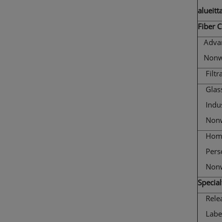
alueitt
Fiber 
Adva
Nonw
Filtra
Glass
Indust
Nonw
Home
Perso
Nonw
Specia
Relea
Label