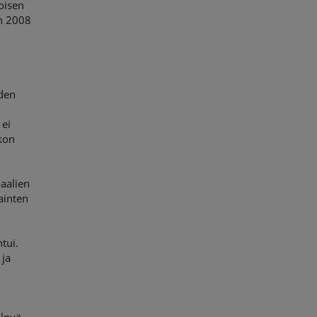
oisen
en 2008
den
 ei
kon
aalien
ainten
tui.
 ja