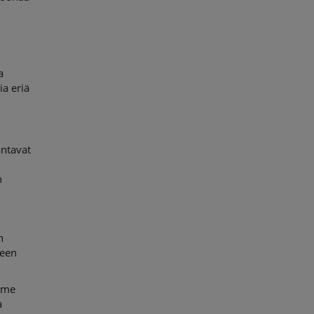
a
ia eriä
antavat
n
n
teen
mme
a