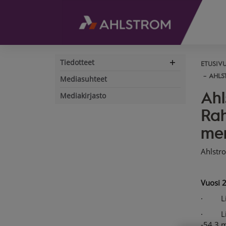
Tiedotteet
ETUSIV
Expand
navigation
AHLS
Mediasuhteet
Ahl
Mediakirjasto
Rah
mer
Ahlstr
Vuosi 
· Liik
· Liike
-54,3 m