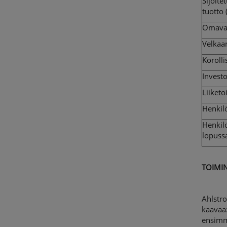
Sijoit
tuotto
Omavar
Velkaa
Korolli
Investo
Liiket
Henkil
Henkil
lopuss
TOIMI
Ahlstr
kaavaa
ensimm