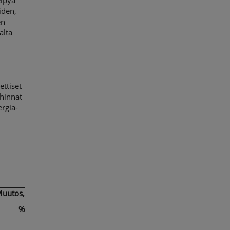
elpyä
iden,
en
alta
ettiset
 hinnat
rgia-
uutos,
%