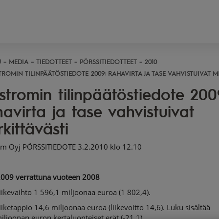
U
MEDIA
TIEDOTTEET
PÖRSSITIEDOTTEET
2010
TROMIN TILINPÄÄTÖSTIEDOTE 2009: RAHAVIRTA JA TASE VAHVISTUIVAT M
stromin tilinpäätöstiedote 200
avirta ja tase vahvistuivat
kittävästi
om Oyj PÖRSSITIEDOTE 3.2.2010 klo 12.10
2009 verrattuna vuoteen 2008
evaihto 1 596,1 miljoonaa euroa (1 802,4).
tappio 14,6 miljoonaa euroa (liikevoitto 14,6). Luku sisältää
iljoonan euron kertaluonteiset erät (-21,1).