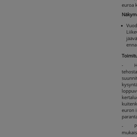
euroa 
Näkymä
Vuode
Liik
jäävä
enna
Toimitu
- Henk
tehosta
suunnit
kysyntä
loppuv
kertalu
kuitenk
euron i
paranta
- Para
mukais