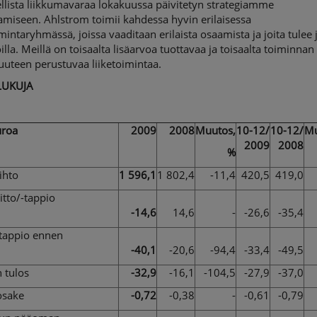
llista liikkumavaraa lokakuussa päivitetyn strategiamme
amiseen. Ahlstrom toimii kahdessa hyvin erilaisessa
imintaryhmässä, joissa vaaditaan erilaista osaamista ja joita tulee
oilla. Meillä on toisaalta lisäarvoa tuottavaa ja toisaalta toiminnan
uteen perustuvaa liiketoimintaa.
LUKUJA
uroa
2009
2008
Muutos,
10-12/
10-12/
Mu
2009
2008
%
ihto
1 596,1
1 802,4
-11,4
420,5
419,0
itto/-tappio
-14,6
14,6
-
-26,6
-35,4
/tappio ennen
-40,1
-20,6
-94,4
-33,4
-49,5
 tulos
-32,9
-16,1
-104,5
-27,9
-37,0
osake
-0,72
-0,38
-
-0,61
-0,79