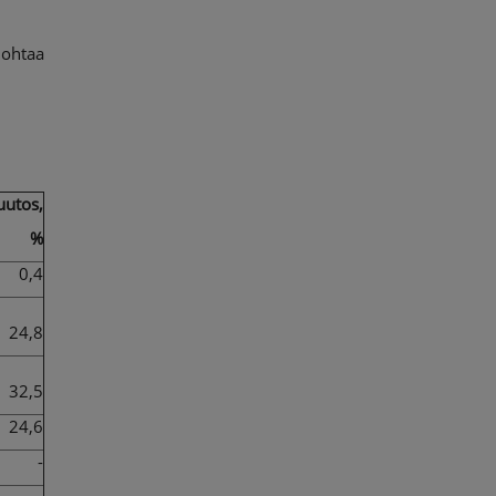
 johtaa
utos,
%
0,4
24,8
32,5
24,6
-