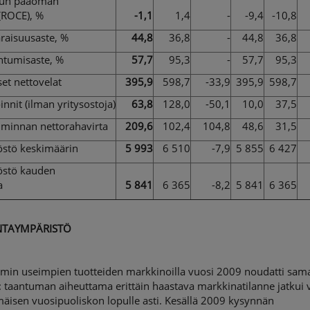
etun pääoman
 (ROCE), %
-1,1
1,4
-
-9,4
-10,8
aisuusaste, %
44,8
36,8
-
44,8
36,8
ntumisaste, %
57,7
95,3
-
57,7
95,3
set nettovelat
395,9
598,7
-33,9
395,9
598,7
innit (ilman yritysostoja)
63,8
128,0
-50,1
10,0
37,5
oiminnan nettorahavirta
209,6
102,4
104,8
48,6
31,5
östö keskimäärin
5 993
6 510
-7,9
5 855
6 427
östö kauden
a
5 841
6 365
-8,2
5 841
6 365
NTAYMPÄRISTÖ
omin useimpien tuotteiden markkinoilla vuosi 2009 noudatti sam
: taantuman aiheuttama erittäin haastava markkinatilanne jatkui
äisen vuosipuoliskon lopulle asti. Kesällä 2009 kysynnän