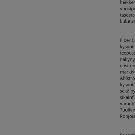
heikken
vuosip
tasosta
kulutus
Fiber 
kysyntä
teepuss
näkynyt
ensimm
markkin
Ahlstro
kysyntä
sekä py
sikain
varautu
Tuuliv
Pohjois