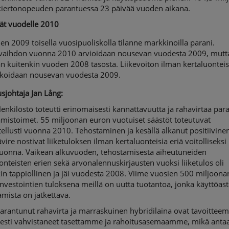
kiertonopeuden parantuessa 23 päivää vuoden aikana.
t vuodelle 2010
n 2009 toisella vuosipuoliskolla tilanne markkinoilla parani.
evaihdon vuonna 2010 arvioidaan nousevan vuodesta 2009, mutt
n kuitenkin vuoden 2008 tasosta. Liikevoiton ilman kertaluonteis
koidaan nousevan vuodesta 2009.
sjohtaja Jan Lång:
ilöstö toteutti erinomaisesti kannattavuutta ja rahavirtaa par
mistoimet. 55 miljoonan euron vuotuiset säästöt toteutuvat
ellusti vuonna 2010. Tehostaminen ja kesällä alkanut positiivine
vire nostivat liiketuloksen ilman kertaluonteisia eriä voitolliseksi
uonna. Vaikean alkuvuoden, tehostamisesta aiheutuneiden
onteisten erien sekä arvonalennuskirjausten vuoksi liiketulos oli
in tappiollinen ja jäi vuodesta 2008. Viime vuosien 500 miljoona
nvestointien tuloksena meillä on uutta tuotantoa, jonka käyttöas
mista on jatkettava.
ntunut rahavirta ja marraskuinen hybridilaina ovat tavoittee
esti vahvistaneet tasettamme ja rahoitusasemaamme, mikä anta