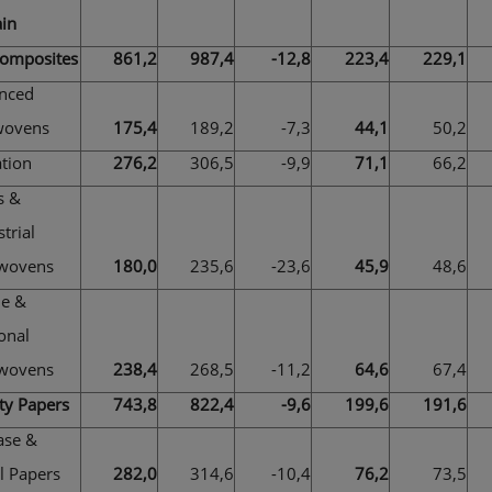
ain
Composites
861,2
987,4
-12,8
223,4
229,1
nced
ovens
175,4
189,2
-7,3
44,1
50,2
tion
276,2
306,5
-9,9
71,1
66,2
 &
rial
ovens
180,0
235,6
-23,6
45,9
48,6
 &
nal
ovens
238,4
268,5
-11,2
64,6
67,4
lty Papers
743,8
822,4
-9,6
199,6
191,6
se &
 Papers
282,0
314,6
-10,4
76,2
73,5