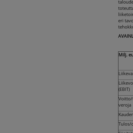
taloude
toteutt
liiketo
eri tav
tehokku
AVAIN
Milj. e
Liikeva
Liikevo
(EBIT)
Voitto
veroja
Kauden
Tulos/