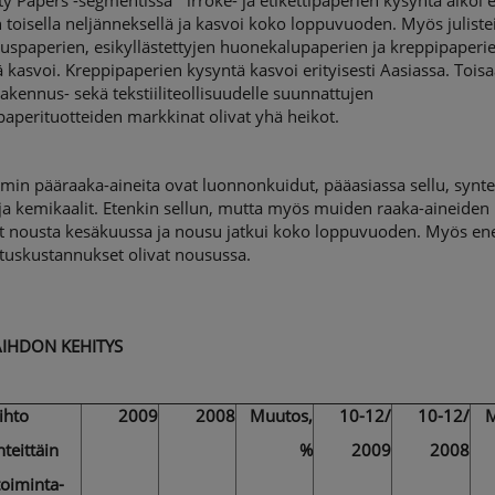
*
ty Papers -segmentissä
irroke- ja etikettipaperien kysyntä alkoi 
toisella neljänneksellä ja kasvoi koko loppuvuoden. Myös juliste
uuspaperien, esikyllästettyjen huonekalupaperien ja kreppipaperi
 kasvoi. Kreppipaperien kysyntä kasvoi erityisesti Aasiassa. Toisa
rakennus- sekä tekstiiliteollisuudelle suunnattujen
paperituotteiden markkinat olivat yhä heikot.
min pääraaka-aineita ovat luonnonkuidut, pääasiassa sellu, synte
ja kemikaalit. Etenkin sellun, mutta myös muiden raaka-aineiden
at nousta kesäkuussa ja nousu jatkui koko loppuvuoden. Myös ene
etuskustannukset olivat nousussa.
AIHDON KEHITYS
ihto
2009
2008
Muutos,
10-12/
10-12/
M
teittäin
%
2009
2008
etoiminta-