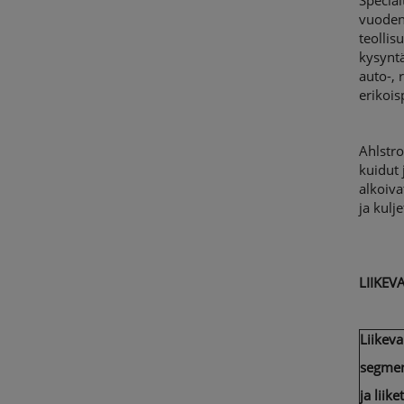
Special
vuoden 
teollis
kysyntä
auto-, 
erikois
Ahlstro
kuidut 
alkoiv
ja kulj
LIIKEV
Liikeva
segmen
ja liik