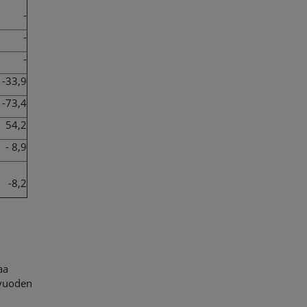
-
-
-
-33,9
-73,4
54,2
- 8,9
-8,2
aa
 vuoden