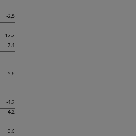
-2,5
-12,2
7,4
-5,6
-4,2
4,2
3,6