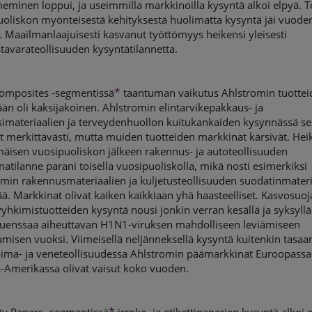
eminen loppui, ja useimmilla markkinoilla kysyntä alkoi elpyä. T
uoliskon myönteisestä kehityksestä huolimatta kysyntä jäi vuod
. Maailmanlaajuisesti kasvanut työttömyys heikensi yleisesti
tavarateollisuuden kysyntätilannetta.
*
Composites -segmentissä
taantuman vaikutus Ahlstromin tuottei
än oli kaksijakoinen. Ahlstromin elintarvikepakkaus- ja
imateriaalien ja terveydenhuollon kuitukankaiden kysynnässä se
 merkittävästi, mutta muiden tuotteiden markkinat kärsivät. Hei
äisen vuosipuoliskon jälkeen rakennus- ja autoteollisuuden
atilanne parani toisella vuosipuoliskolla, mikä nosti esimerkiksi
min rakennusmateriaalien ja kuljetusteollisuuden suodatinmateri
ä. Markkinat olivat kaiken kaikkiaan yhä haasteelliset. Kasvosuoj
yhkimistuotteiden kysyntä nousi jonkin verran kesällä ja syksyllä
fluenssaa aiheuttavan H1N1-viruksen mahdolliseen leviämiseen
misen vuoksi. Viimeisellä neljänneksellä kysyntä kuitenkin tasaan
oima- ja veneteollisuudessa Ahlstromin päämarkkinat Euroopassa
-Amerikassa olivat vaisut koko vuoden.