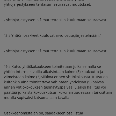
yhtiöjärjestykseen tehtäisiin seuraavat muutokset:
- yhtiöjärjestyksen 3 § muutettaisiin kuulumaan seuraavasti:
"3 § Yhtiön osakkeet kuuluvat arvo-osuusjärjestelmään."
- yhtiöjärjestyksen 9 § muutettaisiin kuulumaan seuraavasti:
"9 § Kutsu yhtiökokoukseen toimitetaan julkaisemalla se
yhtiön internetsivuilla aikaisintaan kolme (3) kuukautta ja
viimeistään kolme (3) viikkoa ennen yhtiökokousta. Kutsu on
kuitenkin aina toimitettava vähintään yhdeksän (9) päivää
ennen yhtiökokouksen täsmäytyspäivää. Lisäksi hallitus voi
päättää julkaista kokouskutsun kokonaisuudessaan tai osittain
muulla sopivaksi katsomallaan tavalla.
Osakkeenomistajan on, saadakseen osallistua