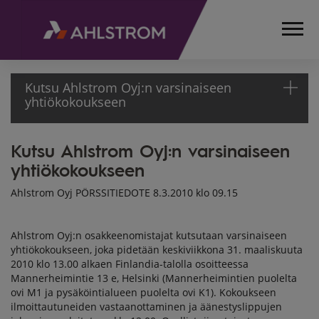
Kutsu Ahlstrom Oyj:n varsinaiseen
yhtiökokoukseen
Kutsu Ahlstrom Oyj:n varsinaiseen
ETUSIVU
yhtiökokoukseen
MEDIA
TIEDOTTEET
Ahlstrom Oyj PÖRSSITIEDOTE 8.3.2010 klo 09.15
PÖRSSITIEDOTTEET
2010
KUTSU AHLSTROM
Ahlstrom Oyj:n osakkeenomistajat kutsutaan varsinaiseen
yhtiökokoukseen, joka pidetään keskiviikkona 31. maaliskuuta
OYJ:N
2010 klo 13.00 alkaen Finlandia-talolla osoitteessa
VARSINAISEEN
Mannerheimintie 13 e, Helsinki (Mannerheimintien puolelta
YHTIÖKOKOUKSEEN
ovi M1 ja pysäköintialueen puolelta ovi K1). Kokoukseen
ilmoittautuneiden vastaanottaminen ja äänestyslippujen