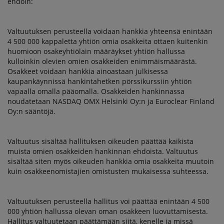
ehdoin:
Valtuutuksen perusteella voidaan hankkia yhteensä enintään
4 500 000 kappaletta yhtiön omia osakkeita ottaen kuitenkin
huomioon osakeyhtiölain määräykset yhtiön hallussa
kulloinkin olevien omien osakkeiden enimmäismäärästä.
Osakkeet voidaan hankkia ainoastaan julkisessa
kaupankäynnissä hankintahetken pörssikurssiin yhtiön
vapaalla omalla pääomalla. Osakkeiden hankinnassa
noudatetaan NASDAQ OMX Helsinki Oy:n ja Euroclear Finland
Oy:n sääntöjä.
Valtuutus sisältää hallituksen oikeuden päättää kaikista
muista omien osakkeiden hankinnan ehdoista. Valtuutus
sisältää siten myös oikeuden hankkia omia osakkeita muutoin
kuin osakkeenomistajien omistusten mukaisessa suhteessa.
Valtuutuksen perusteella hallitus voi päättää enintään 4 500
000 yhtiön hallussa olevan oman osakkeen luovuttamisesta.
Hallitus valtuutetaan päättämään siitä, kenelle ja missä