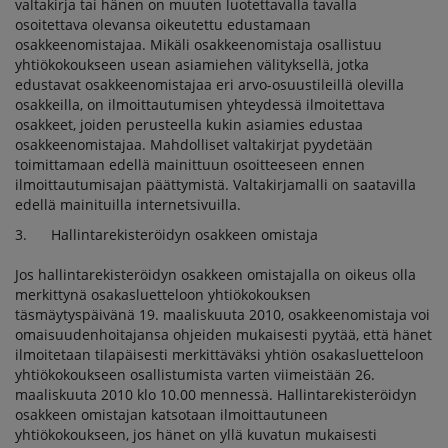
valtakirja tai hänen on muuten luotettavalla tavalla
osoitettava olevansa oikeutettu edustamaan
osakkeenomistajaa. Mikäli osakkeenomistaja osallistuu
yhtiökokoukseen usean asiamiehen välityksellä, jotka
edustavat osakkeenomistajaa eri arvo-osuustileillä olevilla
osakkeilla, on ilmoittautumisen yhteydessä ilmoitettava
osakkeet, joiden perusteella kukin asiamies edustaa
osakkeenomistajaa. Mahdolliset valtakirjat pyydetään
toimittamaan edellä mainittuun osoitteeseen ennen
ilmoittautumisajan päättymistä. Valtakirjamalli on saatavilla
edellä mainituilla internetsivuilla.
3. Hallintarekisteröidyn osakkeen omistaja
Jos hallintarekisteröidyn osakkeen omistajalla on oikeus olla
merkittynä osakasluetteloon yhtiökokouksen
täsmäytyspäivänä 19. maaliskuuta 2010, osakkeenomistaja voi
omaisuudenhoitajansa ohjeiden mukaisesti pyytää, että hänet
ilmoitetaan tilapäisesti merkittäväksi yhtiön osakasluetteloon
yhtiökokoukseen osallistumista varten viimeistään 26.
maaliskuuta 2010 klo 10.00 mennessä. Hallintarekisteröidyn
osakkeen omistajan katsotaan ilmoittautuneen
yhtiökokoukseen, jos hänet on yllä kuvatun mukaisesti