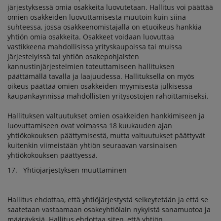
järjestyksessä omia osakkeita luovutetaan. Hallitus voi päättää
omien osakkeiden luovuttamisesta muutoin kuin siinä
suhteessa, jossa osakkeenomistajalla on etuoikeus hankkia
yhtiön omia osakkeita. Osakkeet voidaan luovuttaa
vastikkeena mahdollisissa yrityskaupoissa tai muissa
järjestelyissä tai yhtiön osakepohjaisten
kannustinjärjestelmien toteuttamiseen hallituksen
päättämällä tavalla ja laajuudessa. Hallituksella on myös
oikeus päättää omien osakkeiden myymisestä julkisessa
kaupankäynnissä mahdollisten yritysostojen rahoittamiseksi.
Hallituksen valtuutukset omien osakkeiden hankkimiseen ja
luovuttamiseen ovat voimassa 18 kuukauden ajan
yhtiökokouksen päättymisestä, mutta valtuutukset päättyvät
kuitenkin viimeistään yhtiön seuraavan varsinaisen
yhtiökokouksen päättyessä.
17. Yhtiöjärjestyksen muuttaminen
Hallitus ehdottaa, että yhtiöjärjestystä selkeytetään ja että se
saatetaan vastaamaan osakeyhtiölain nykyistä sanamuotoa ja
määräyksiä. Hallitus ehdottaa siten, että yhtiön