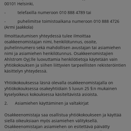
00101 Helsinki,
- telefaxilla numeroon 010 888 4789 tai
- puhelimitse toimistoaikana numeroon 010 888 4726
(Armi Jaakkola)
Ilmoittautumisen yhteydessä tulee ilmoittaa
osakkeenomistajan nimi, henkilötunnus, osoite,
puhelinnumero sekä mahdollisen avustajan tai asiamiehen
nimi ja asiamiehen henkilötunnus. Osakkeenomistajien
Ahlstrom Oyj:lle luovuttamia henkilötietoja käytetään vain
yhtiökokouksen ja siihen liittyvien tarpeellisten rekisteröintien
käsittelyn yhteydessä.
Yhtiökokouksessa läsnä olevalla osakkeenomistajalla on
yhtiökokouksessa osakeyhtiölain 5 luvun 25 §:n mukainen
kyselyoikeus kokouksessa käsiteltävistä asioista.
2. Asiamiehen käyttäminen ja valtakirjat
Osakkeenomistaja saa osallistua yhtiökokoukseen ja käyttää
siellä oikeuksiaan myös asiamiehen välityksellä.
Osakkeenomistajan asiamiehen on esitettävä päivätty