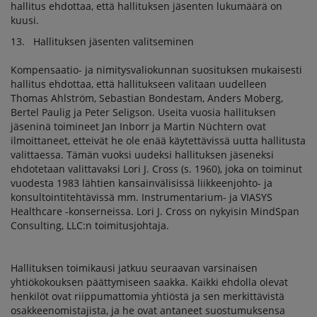
hallitus ehdottaa, että hallituksen jäsenten lukumäärä on
kuusi.
13. Hallituksen jäsenten valitseminen
Kompensaatio- ja nimitysvaliokunnan suosituksen mukaisesti
hallitus ehdottaa, että hallitukseen valitaan uudelleen
Thomas Ahlström, Sebastian Bondestam, Anders Moberg,
Bertel Paulig ja Peter Seligson. Useita vuosia hallituksen
jäseninä toimineet Jan Inborr ja Martin Nüchtern ovat
ilmoittaneet, etteivät he ole enää käytettävissä uutta hallitusta
valittaessa. Tämän vuoksi uudeksi hallituksen jäseneksi
ehdotetaan valittavaksi Lori J. Cross (s. 1960), joka on toiminut
vuodesta 1983 lähtien kansainvälisissä liikkeenjohto- ja
konsultointitehtävissä mm. Instrumentarium- ja VIASYS
Healthcare -konserneissa. Lori J. Cross on nykyisin MindSpan
Consulting, LLC:n toimitusjohtaja.
Hallituksen toimikausi jatkuu seuraavan varsinaisen
yhtiökokouksen päättymiseen saakka. Kaikki ehdolla olevat
henkilöt ovat riippumattomia yhtiöstä ja sen merkittävistä
osakkeenomistajista, ja he ovat antaneet suostumuksensa