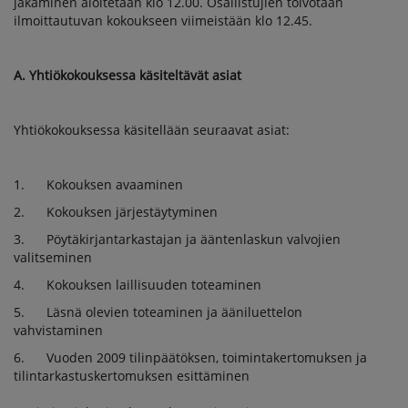
jakaminen aloitetaan klo 12.00. Osallistujien toivotaan
ilmoittautuvan kokoukseen viimeistään klo 12.45.
A. Yhtiökokouksessa käsiteltävät asiat
Yhtiökokouksessa käsitellään seuraavat asiat:
1. Kokouksen avaaminen
2. Kokouksen järjestäytyminen
3. Pöytäkirjantarkastajan ja ääntenlaskun valvojien
valitseminen
4. Kokouksen laillisuuden toteaminen
5. Läsnä olevien toteaminen ja ääniluettelon
vahvistaminen
6. Vuoden 2009 tilinpäätöksen, toimintakertomuksen ja
tilintarkastuskertomuksen esittäminen