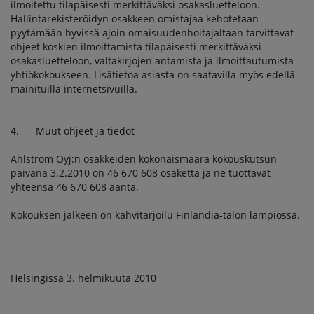
ilmoitettu tilapäisesti merkittäväksi osakasluetteloon.
Hallintarekisteröidyn osakkeen omistajaa kehotetaan
pyytämään hyvissä ajoin omaisuudenhoitajaltaan tarvittavat
ohjeet koskien ilmoittamista tilapäisesti merkittäväksi
osakasluetteloon, valtakirjojen antamista ja ilmoittautumista
yhtiökokoukseen. Lisätietoa asiasta on saatavilla myös edellä
mainituilla internetsivuilla.
4. Muut ohjeet ja tiedot
Ahlstrom Oyj:n osakkeiden kokonaismäärä kokouskutsun
päivänä 3.2.2010 on 46 670 608 osaketta ja ne tuottavat
yhteensä 46 670 608 ääntä.
Kokouksen jälkeen on kahvitarjoilu Finlandia-talon lämpiössä.
Helsingissä 3. helmikuuta 2010