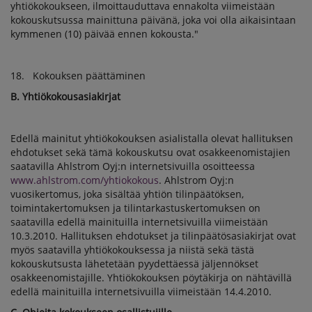
yhtiökokoukseen, ilmoittauduttava ennakolta viimeistään
kokouskutsussa mainittuna päivänä, joka voi olla aikaisintaan
kymmenen (10) päivää ennen kokousta."
18. Kokouksen päättäminen
B. Yhtiökokousasiakirjat
Edellä mainitut yhtiökokouksen asialistalla olevat hallituksen
ehdotukset sekä tämä kokouskutsu ovat osakkeenomistajien
saatavilla Ahlstrom Oyj:n internetsivuilla osoitteessa
www.ahlstrom.com/yhtiokokous
. Ahlstrom Oyj:n
vuosikertomus, joka sisältää yhtiön tilinpäätöksen,
toimintakertomuksen ja tilintarkastuskertomuksen on
saatavilla edellä mainituilla internetsivuilla viimeistään
10.3.2010. Hallituksen ehdotukset ja tilinpäätösasiakirjat ovat
myös saatavilla yhtiökokouksessa ja niistä sekä tästä
kokouskutsusta lähetetään pyydettäessä jäljennökset
osakkeenomistajille. Yhtiökokouksen pöytäkirja on nähtävillä
edellä mainituilla internetsivuilla viimeistään 14.4.2010.