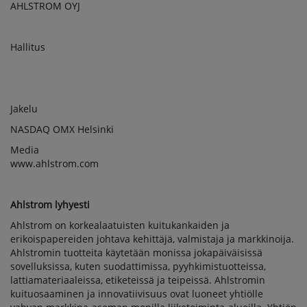
AHLSTROM OYJ
Hallitus
Jakelu
NASDAQ OMX Helsinki
Media
www.ahlstrom.com
Ahlstrom lyhyesti
Ahlstrom on korkealaatuisten kuitukankaiden ja
erikoispapereiden johtava kehittäjä, valmistaja ja markkinoija.
Ahlstromin tuotteita käytetään monissa jokapäiväisissä
sovelluksissa, kuten suodattimissa, pyyhkimistuotteissa,
lattiamateriaaleissa, etiketeissä ja teipeissä. Ahlstromin
kuituosaaminen ja innovatiivisuus ovat luoneet yhtiölle