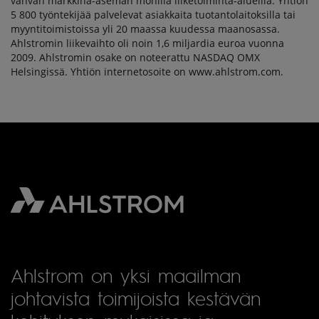
vahvan markkina-aseman monilla liiketoiminta-alueilla. Yhtiön
5 800 työntekijää palvelevat asiakkaita tuotantolaitoksilla tai
myyntitoimistoissa yli 20 maassa kuudessa maanosassa.
Ahlstromin liikevaihto oli noin 1,6 miljardia euroa vuonna
2009. Ahlstromin osake on noteerattu NASDAQ OMX
Helsingissä. Yhtiön internetosoite on www.ahlstrom.com.
Ahlstrom on yksi maailman
johtavista toimijoista kestävän