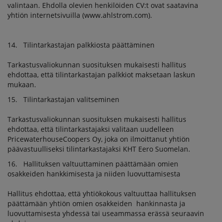
valintaan. Ehdolla olevien henkilöiden CV:t ovat saatavina
yhtiön internetsivuilla (www.ahlstrom.com).
14. Tilintarkastajan palkkiosta päättäminen
Tarkastusvaliokunnan suosituksen mukaisesti hallitus
ehdottaa, että tilintarkastajan palkkiot maksetaan laskun
mukaan.
15. Tilintarkastajan valitseminen
Tarkastusvaliokunnan suosituksen mukaisesti hallitus
ehdottaa, että tilintarkastajaksi valitaan uudelleen
PricewaterhouseCoopers Oy, joka on ilmoittanut yhtiön
päävastuulliseksi tilintarkastajaksi KHT Eero Suomelan.
16. Hallituksen valtuuttaminen päättämään omien
osakkeiden hankkimisesta ja niiden luovuttamisesta
Hallitus ehdottaa, että yhtiökokous valtuuttaa hallituksen
päättämään yhtiön omien osakkeiden hankinnasta ja
luovuttamisesta yhdessä tai useammassa erässä seuraavin