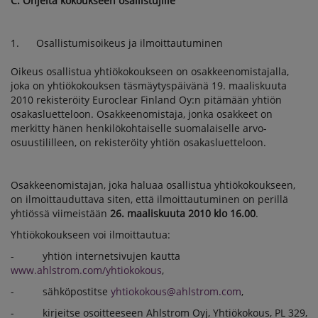
C. Ohjeita kokoukseen osallistujille
1. Osallistumisoikeus ja ilmoittautuminen
Oikeus osallistua yhtiökokoukseen on osakkeenomistajalla,
joka on yhtiökokouksen täsmäytyspäivänä 19. maaliskuuta
2010 rekisteröity Euroclear Finland Oy:n pitämään yhtiön
osakasluetteloon. Osakkeenomistaja, jonka osakkeet on
merkitty hänen henkilökohtaiselle suomalaiselle arvo-
osuustililleen, on rekisteröity yhtiön osakasluetteloon.
Osakkeenomistajan, joka haluaa osallistua yhtiökokoukseen,
on ilmoittauduttava siten, että ilmoittautuminen on perillä
yhtiössä viimeistään
26. maaliskuuta 2010 klo 16.00
.
Yhtiökokoukseen voi ilmoittautua:
- yhtiön internetsivujen kautta
www.ahlstrom.com/yhtiokokous
,
- sähköpostitse
yhtiokokous@ahlstrom.com
,
- kirjeitse osoitteeseen Ahlstrom Oyj, Yhtiökokous, PL 329,