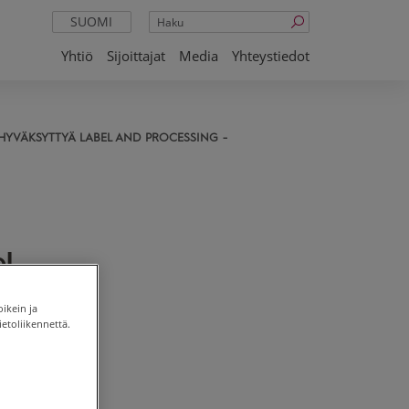
Haku
SUOMI
Yhtiö
Sijoittajat
Media
Yhteystiedot
HYVÄKSYTTYÄ LABEL AND PROCESSING -
l
oikein ja
etoliikennettä.
inan
ä-