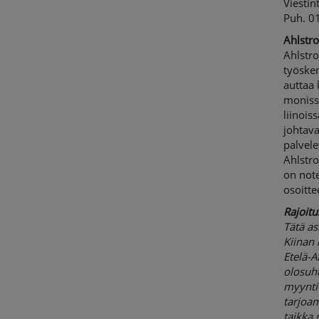
Viestin
Puh. 0
Ahlstro
Ahlstro
työsken
auttaa
monissa
liinois
johtav
palvel
Ahlstro
on note
osoitt
Rajoitu
Tätä as
Kiinan 
Etelä-A
olosuh
myyntit
tarjoam
taikka 