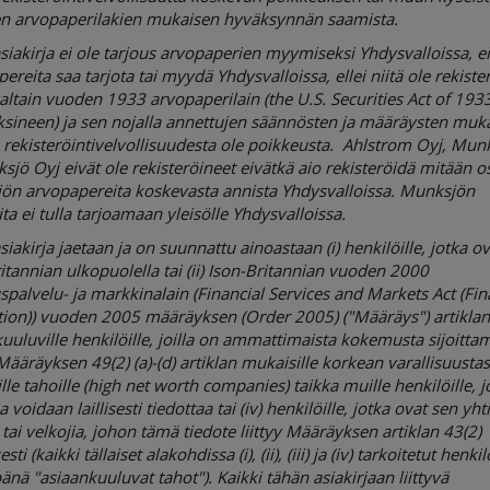
en arvopaperilakien mukaisen hyväksynnän saamista.
iakirja ei ole tarjous arvopaperien myymiseksi Yhdysvalloissa, e
ereita saa tarjota tai myydä Yhdysvalloissa, ellei niitä ole rekiste
ltain vuoden 1933 arvopaperilain (the U.S. Securities Act of 193
sineen) ja sen nojalla annettujen säännösten ja määräysten muka
ei rekisteröintivelvollisuudesta ole poikkeusta. Ahlstrom Oyj, Mun
sjö Oyj eivät ole rekisteröineet eivätkä aio rekisteröidä mitään o
ön arvopapereita koskevasta annista Yhdysvalloissa. Munksjön
ta ei tulla tarjoamaan yleisölle Yhdysvalloissa.
iakirja jaetaan ja on suunnattu ainoastaan (i) henkilöille, jotka ov
itannian ulkopuolella tai (ii) Ison-Britannian vuoden 2000
spalvelu- ja markkinalain (Financial Services and Markets Act (Fin
ion)) vuoden 2005 määräyksen (Order 2005) ("Määräys") artiklan
 kuuluville henkilöille, joilla on ammattimaista kokemusta sijoitta
i) Määräyksen 49(2) (a)-(d) artiklan mukaisille korkean varallisuusta
le tahoille (high net worth companies) taikka muille henkilöille, jo
a voidaan laillisesti tiedottaa tai (iv) henkilöille, jotka ovat sen yht
 tai velkojia, johon tämä tiedote liittyy Määräyksen artiklan 43(2)
ti (kaikki tällaiset alakohdissa (i), (ii), (iii) ja (iv) tarkoitetut henkil
änä "asiaankuuluvat tahot"). Kaikki tähän asiakirjaan liittyvä