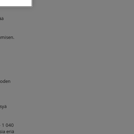
ää
n
umisen.
uoden
ksyä
- 1 040
ia eriä