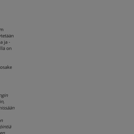
om
ytetään
a ja -
illä on
1
 osake
ngin
in,
 missään
en
öintiä
ten