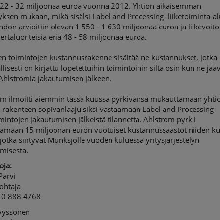
 22 - 32 miljoonaa euroa vuonna 2012. Yhtiön aikaisemman
sen mukaan, mikä sisälsi Label and Processing -liiketoiminta-al
ihdon arvioitiin olevan 1 550 - 1 630 miljoonaa euroa ja liikevoit
ertaluonteisia eriä 48 - 58 miljoonaa euroa.
en toimintojen kustannusrakenne sisältää ne kustannukset, jotka
allisesti on kirjattu lopetettuihin toimintoihin silta osin kun ne jää
Ahlstromia jakautumisen jälkeen.
om ilmoitti aiemmin tässä kuussa pyrkivänsä mukauttamaan yhti
a rakenteen sopivanlaajuisiksi vastaamaan Label and Processing
imintojen jakautumisen jälkeistä tilannetta. Ahlstrom pyrkii
tamaan 15 miljoonan euron vuotuiset kustannussäästöt niiden ku
, jotka siirtyvät Munksjölle vuoden kuluessa yritysjärjestelyn
misesta.
oja:
Parvi
ohtaja
10 888 4768
Nyyssönen