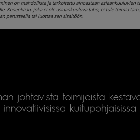
aminen on mahdollista ja tarkoitettu ainoastaan asiaankuuluvien 
lle. Kenenkään, joka ei ole asiaankuuluva taho, ei tule toimia täm
jan perusteella tai luottaa sen sisältöön.
an johtavista toimijoista kestäv
innovatiivisissa kuitupohjaisissa