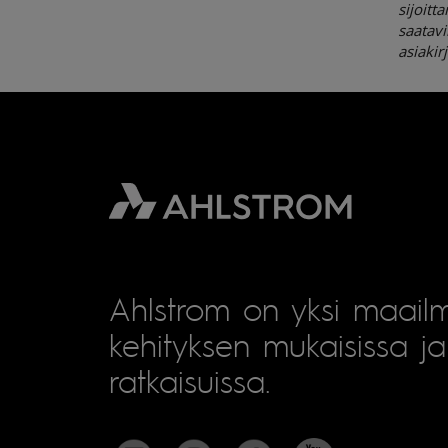
sijoitt
saatavi
asiakir
Ahlstrom on yksi maailm
kehityksen mukaisissa ja 
ratkaisuissa.