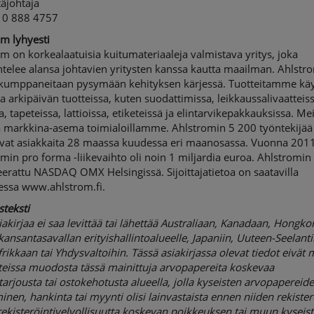
täjohtaja
10 888 4757
m lyhyesti
m on korkealaatuisia kuitumateriaaleja valmistava yritys, joka
telee alansa johtavien yritysten kanssa kautta maailman. Ahlstr
 kumppaneitaan pysymään kehityksen kärjessä. Tuotteitamme kä
 arkipäivän tuotteissa, kuten suodattimissa, leikkaussalivaatteiss
sa, tapeteissa, lattioissa, etiketeissä ja elintarvikepakkauksissa. Me
a markkina-asema toimialoillamme. Ahlstromin 5 200 työntekijää
evat asiakkaita 28 maassa kuudessa eri maanosassa. Vuonna 201
min pro forma -liikevaihto oli noin 1 miljardia euroa. Ahlstromin
erattu NASDAQ OMX Helsingissä. Sijoittajatietoa on saatavilla
eessa www.ahlstrom.fi.
steksti
iakirjaa ei saa levittää tai lähettää Australiaan, Kanadaan, Hongko
kansantasavallan erityishallintoalueelle, Japaniin, Uuteen-Seelanti
frikkaan tai Yhdysvaltoihin. Tässä asiakirjassa olevat tiedot eivät
teissa muodosta tässä mainittuja arvopapereita koskevaa
arjousta tai ostokehotusta alueella, jolla kyseisten arvopapereid
inen, hankinta tai myynti olisi lainvastaista ennen niiden rekister
rekisteröintivelvollisuutta koskevan poikkeuksen tai muun kyseis