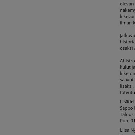
olevan
näkemyk
liikeva
ilman k
Jatkuvi
histori
osaksi 
Ahlstr
kulut j
liiketo
saavut
lisäksi
toteutu
Lisätiet
Seppo 
Talousj
Puh. 0
Liisa 