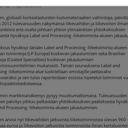
an tai Yhdysvaltoihin.
m, globaali korkealaatuisten kuitumateriaalien valmistaja, päivitt
 2012 tulevaisuuden näkymänsä liikevaihdon ja liikevoiton ilma
onteisia eriä osalta johtuen yhtiön ylimääräisen yhtiökokouksen
estä hyväksyä Label and Processing -liiketoiminta-alueen jakaut
kous hyväksyi tänään Label and Processing -liiketoiminta-alueen
an toimintoja (LP Europe) koskevan jakautumisen sekä Brasilian
oja (Coated Specialities) koskevan jakautumisen
umissuunnitelmien mukaisesti. Tämän seurauksena Label and
ing -liiketoiminta-alue luokitellaan omistajille jaettavaksi
seräksi ja sen tulos raportoidaan osiossa lopetetut toiminnot v
linpäätöstiedotteessa.
omin markkinanäkemys pysyy muuttumattomana. Tulevaisuuden
en päivitys johtuu pelkästään yhtiökokouksen päätöksestä hyvä
nd Processing -liiketoiminta-alueen jakautuminen.
m arvioi nyt liikevaihdon jatkuvista liiketoiminnoista olevan 960 
aa euroa ja liikevoiton jatkuvista toiminnoista ilman kertaluonteis