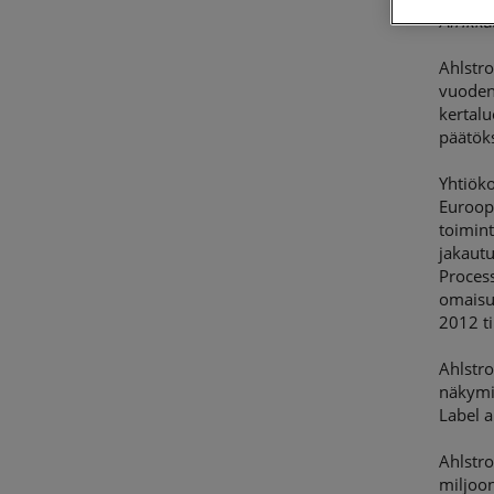
Afrikka
Ahlstro
vuoden
kertalu
päätöks
Yhtiöko
Euroop
toimint
jakaut
Process
omaisuu
2012 ti
Ahlstr
näkymi
Label a
Ahlstro
miljoon