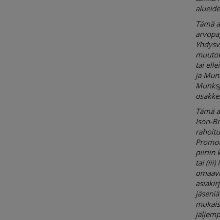
alueid
Tämä as
arvopap
Yhdysva
muutok
tai ell
ja Munk
Munksj
osakkei
Tämä as
Ison-Br
rahoitu
Promot
piiriin
tai (ii
omaavil
asiakirj
jäseniä
mukaises
jäljemp