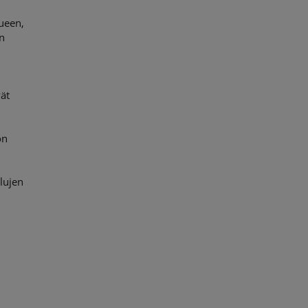
ueen,
on
vät
ön
lujen