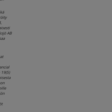
ikä
röity
3,
isesti
ksjö AB
saa
at
ancial
 19(5)
misesta
son
ille
iön
öt