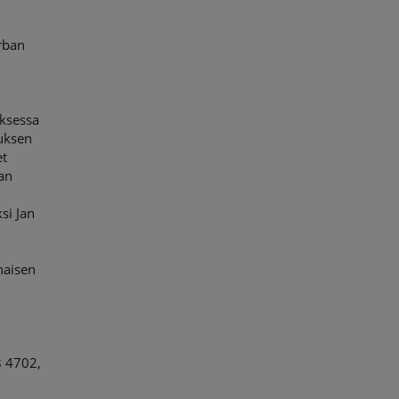
Urban
uksessa
tuksen
et
han
si Jan
naisen
8 4702,