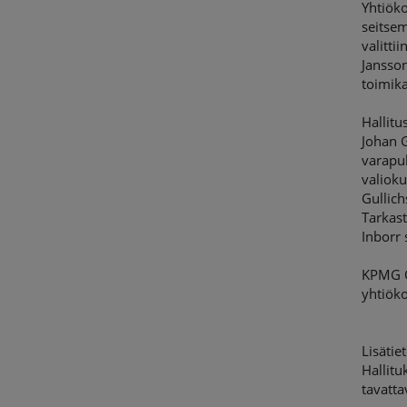
Yhtiöko
seitsem
valitti
Jansson
toimik
Hallitu
Johan G
varapuh
valioku
Gullich
Tarkast
Inborr 
KPMG Oy
yhtiök
Lisätiet
Hallit
tavatta