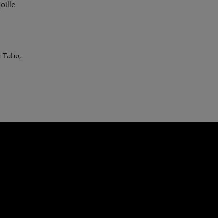
oille
n
a Taho,