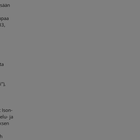
ssään
lupaa
33,
ta
"),
t Ison-
elu- ja
yksen
th