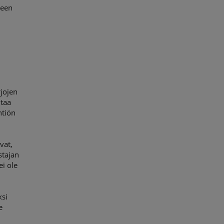
keen
rjojen
htaa
htiön
vat,
stajan
ei ole
ksi
e