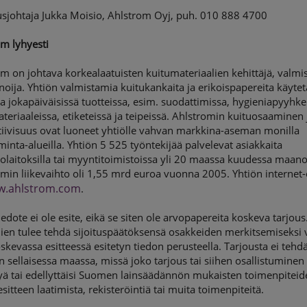
usjohtaja Jukka Moisio, Ahlstrom Oyj, puh. 010 888 4700
m lyhyesti
m on johtava korkealaatuisten kuitumateriaalien kehittäjä, valmis
oija. Yhtiön valmistamia kuitukankaita ja erikoispapereita käyte
 jokapäiväisissä tuotteissa, esim. suodattimissa, hygieniapyyhke
ateriaaleissa, etiketeissä ja teipeissä. Ahlstromin kuituosaaminen 
tiivisuus ovat luoneet yhtiölle vahvan markkina-aseman monilla
iminta-alueilla. Yhtiön 5 525 työntekijää palvelevat asiakkaita
olaitoksilla tai myyntitoimistoissa yli 20 maassa kuudessa maano
min liikevaihto oli 1,55 mrd euroa vuonna 2005. Yhtiön internet-
.ahlstrom.com
.
edote ei ole esite, eikä se siten ole arvopapereita koskeva tarjous
ajien tulee tehdä sijoituspäätöksensä osakkeiden merkitsemiseksi 
oskevassa esitteessä esitetyn tiedon perusteella. Tarjousta ei tehd
 sellaisessa maassa, missä joko tarjous tai siihen osallistuminen 
tyä tai edellyttäisi Suomen lainsäädännön mukaisten toimenpitei
 esitteen laatimista, rekisteröintiä tai muita toimenpiteitä.