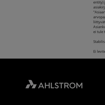
entity)
asiakir
"Asiaan
arvopa
liittyv
Asianku
ei tule
Stabili
Ei levi