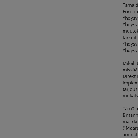
Tämä ti
Euroop
Yhdysva
Yhdysva
muutoks
tarkoit
Yhdysva
Yhdysva
Mikäli 
missää
Direkti
impleme
tarjous
mukaisil
Tämä as
Britann
markki
("Määrä
ammatti