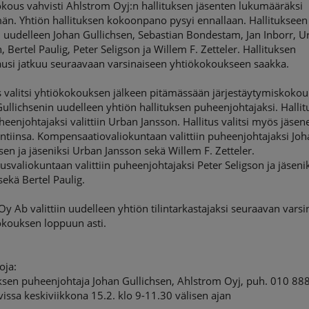
kous vahvisti Ahlstrom Oyj:n hallituksen jäsenten lukumääräksi
än. Yhtiön hallituksen kokoonpano pysyi ennallaan. Hallitukseen
in uudelleen Johan Gullichsen, Sebastian Bondestam, Jan Inborr, 
, Bertel Paulig, Peter Seligson ja Willem F. Zetteler. Hallituksen
ausi jatkuu seuraavaan varsinaiseen yhtiökokoukseen saakka.
s valitsi yhtiökokouksen jälkeen pitämässään järjestäytymiskoko
ullichsenin uudelleen yhtiön hallituksen puheenjohtajaksi. Halli
eenjohtajaksi valittiin Urban Jansson. Hallitus valitsi myös jäsen
ntiinsa. Kompensaatiovaliokuntaan valittiin puheenjohtajaksi Jo
sen ja jäseniksi Urban Jansson sekä Willem F. Zetteler.
usvaliokuntaan valittiin puheenjohtajaksi Peter Seligson ja jäsenik
sekä Bertel Paulig.
 Ab valittiin uudelleen yhtiön tilintarkastajaksi seuraavan varsi
okouksen loppuun asti.
oja:
uksen puheenjohtaja Johan Gullichsen, Ahlstrom Oyj, puh. 010 88
vissa keskiviikkona 15.2. klo 9-11.30 välisen ajan