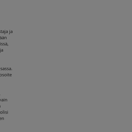
taja ja
tään
issä,
ja
sassa.
osoite
.
vain
ä
olisi
den