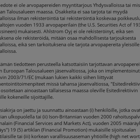
edote ei ole arvopapereiden myyntitarjous Yhdysvalloissa tai mi
an Talousalueen maassa. Osakkeita ei saa tarjota tai myydä
lloissa ilman rekisteröintiä tai rekisteröintiä koskevaa poikkeus
ltojen vuoden 1933 arvopaperilain (the U.S. Securities Act of 19
ineen) mukaisesti. Ahlstrom Oyj ei ole rekisteröinyt, eikä sen
uksena ole rekisteröidä, mitään osaa mahdollisesta tarjouksesta
lloissa, eikä sen tarkoituksena ole tarjota arvopapereita yleisölle
lloissa.
tämän tiedotteen perusteella katsottaisiin tarjottavan arvopaperei
n Euroopan Talousalueen jäsenvaltiossa, joka on implementoinut
ivin 2003/71/EC (mukaan lukien kaikki siihen liittyvät
ntointitoimenpiteet missä tahansa jäsenvaltiossa, "Esitedirektiivi
 osoitetaan ainoastaan tällaisessa maassa oleville Esitedirektiivin
le kokeneille sijoittajille.
iakirja on jaettu ja suunnattu ainoastaan (i) henkilöille, jotka ova
ian ulkopuolella tai (ii) Ison-Britannian vuoden 2000 rahoituspalv
nalain (Financial Services and Markets Act), vuoden 2005 määrä
ys") 19 (5) artiklan (Financial Promotion) mukaisille sijoitusalan
laisille tai (iii) korkean varallisuusaseman yhtiöille (high net wor