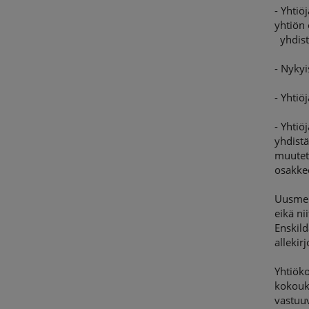
- Yhtiö
yhtiön 
yhdisty
- Nykyi
- Yhtiö
- Yhtiö
yhdistä
muuteta
osakkee
Uusmer
eikä ni
Enskild
allekir
Yhtiöko
kokouks
vastuuv