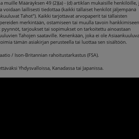
 ja muille Määräyksen 49 (2)(a) - (d) artiklan mukaisille henkilöille, j
ja voidaan laillisesti tiedottaa (kaikki tällaiset henkilöt jäljempänä
kuuluvat Tahot"). Kaikki tarjottavat arvopaperit tai tällaisten
pereiden merkintään, ostamiseen tai muulla tavoin hankkimisee
ät pyynnöt, tarjoukset tai sopimukset on tarkoitettu ainoastaan
uluvien Tahojen saataville. Kenenkään, joka ei ole Asiaankuuluv
 toimia tämän asiakirjan perusteella tai luottaa sen sisältöön.
saatio / Ison-Britannian rahoitustarkastus (FSA).
tettäväksi Yhdysvalloissa, Kanadassa tai Japanissa.