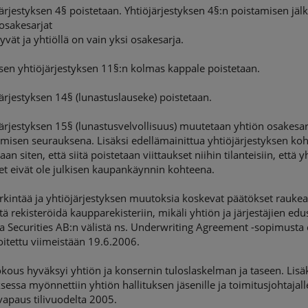
järjestyksen 4§ poistetaan. Yhtiöjärjestyksen 4§:n poistamisen jäl
osakesarjat
vät ja yhtiöllä on vain yksi osakesarja.
sen yhtiöjärjestyksen 11§:n kolmas kappale poistetaan.
järjestyksen 14§ (lunastuslauseke) poistetaan.
järjestyksen 15§ (lunastusvelvollisuus) muutetaan yhtiön osakesa
misen seurauksena. Lisäksi edellämainittua yhtiöjärjestyksen ko
an siten, että siitä poistetaan viittaukset niihin tilanteisiin, että y
t eivät ole julkisen kaupankäynnin kohteena.
kintää ja yhtiöjärjestyksen muutoksia koskevat päätökset raukea
itä rekisteröidä kaupparekisteriin, mikäli yhtiön ja järjestäjien edu
a Securities AB:n välistä ns. Underwriting Agreement -sopimusta 
joitettu viimeistään 19.6.2006.
kous hyväksyi yhtiön ja konsernin tuloslaskelman ja taseen. Lisä
essa myönnettiin yhtiön hallituksen jäsenille ja toimitusjohtajall
apaus tilivuodelta 2005.