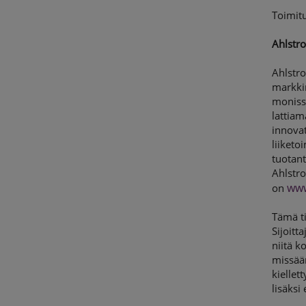
Toimit
Ahlstro
Ahlstro
markkin
monissa
lattiam
innova
liiketo
tuotant
Ahlstro
www
on
Tämä ti
Sijoitt
niitä k
missään
kiellet
lisäksi