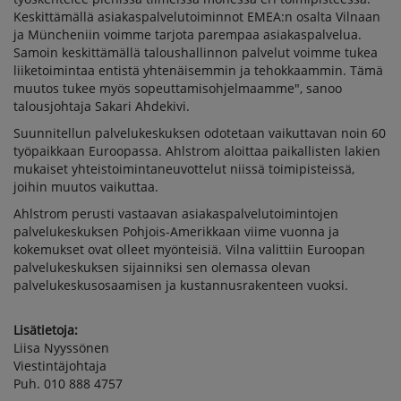
Keskittämällä asiakaspalvelutoiminnot EMEA:n osalta Vilnaan
ja Müncheniin voimme tarjota parempaa asiakaspalvelua.
Samoin keskittämällä taloushallinnon palvelut voimme tukea
liiketoimintaa entistä yhtenäisemmin ja tehokkaammin. Tämä
muutos tukee myös sopeuttamisohjelmaamme", sanoo
talousjohtaja Sakari Ahdekivi.
Suunnitellun palvelukeskuksen odotetaan vaikuttavan noin 60
työpaikkaan Euroopassa. Ahlstrom aloittaa paikallisten lakien
mukaiset yhteistoimintaneuvottelut niissä toimipisteissä,
joihin muutos vaikuttaa.
Ahlstrom perusti vastaavan asiakaspalvelutoimintojen
palvelukeskuksen Pohjois-Amerikkaan viime vuonna ja
kokemukset ovat olleet myönteisiä. Vilna valittiin Euroopan
palvelukeskuksen sijainniksi sen olemassa olevan
palvelukeskusosaamisen ja kustannusrakenteen vuoksi.
Lisätietoja:
Liisa Nyyssönen
Viestintäjohtaja
Puh. 010 888 4757