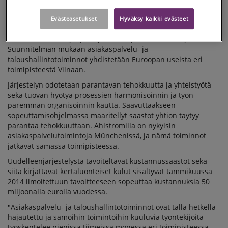
perustamista Vilnaan, Liettuaan, tukemaan liiketoimintaansa
Euroopassa. Uuteen palvelukeskukseen suunnitellaan
Evästeasetukset
Hyväksy kaikki evästeet
keskitettävän EMEA-alueen (Eurooppa, Lähi-Itä ja Afrikka)
taloushallinto-, kirjanpito- ja asiakaspalvelutoimintoja.
Suunnitelman mukaan asiakaspalvelu- ja
taloushallintotoiminnot yhdistetään Euroopan useista eri
toimipisteestä Vilnaan.
Järjestelyn odotetaan parantavan tehokkuutta ja yhteistyötä
sekä tuovan hyötyä prosessien harmonisoinnin ja työn
paremman organisoinnin kautta. Saavuttaakseen
sopeuttamisohjelmassa määritellyt säästöt yhtiön täytyy
parantaa tehokkuuttaan. Ahlstromilla on nykyisin
asiakaspalvelutoimintoja Münchenissä, ja nämä toiminnot
jatkavat samassa toimipisteessä.
Uudelleenjärjestelystä tavoiteltavat kustannussäästöt sekä
siitä kirjattavat kertaluonteiset kulut sisältyvät tammikuussa
2014 ilmoitettuun tavoitteeseen sopeuttaa kustannuksia 50
miljoonalla eurolla vuodessa.
"Asiakaspalvelu- ja taloushallintotoiminnot ovat tällä hetkellä
hajautettu ja samoihin toimintoihin kuuluvia työntekijöitä
työskentelee pienissä tiimeissä monessa eri toimipisteessä.