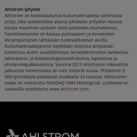
Ahlstrom lyhyesti
Ahlstrom on korkealaatuisia kuitumateriaaleja valmistava
yritys, joka työskentelee alansa johtavien yritysten kanssa
kautta maailman auttaen heitä pitämään etumatkansa.
Tavoitteenamme on kasvaa puhtaaseen ja terveeseen
elinympäristöön tähtäävän tuotevalikoiman avulla.
Kuitumateriaalejamme käytetään monissa arkipäivän
tuotteissa, kuten suodattimissa, terveydenhuollon kankaissa,
laboratorio- ja bioteknologiasovelluksissa, tapeteissa ja
elintarvikepakkauksissa. Vuonna 2013 Ahlstromin liikevaihto
jatkuvista toiminnoista oli noin miljardi euroa. Yhtiömme 3
500 työntekijää palvelevat asiakkaita 24 maassa. Ahlstromin
osake on noteerattu NASDAQ OMX Helsingissä. Lisätietoa on
saatavilla osoitteessa
www.ahlstrom.com
.