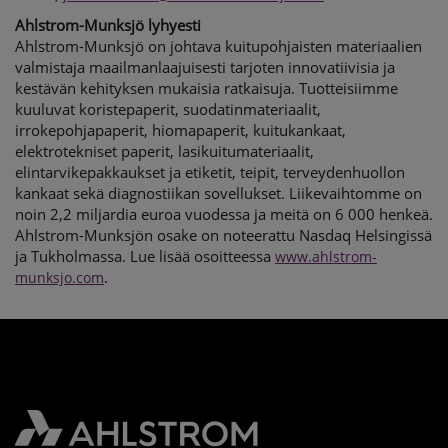
Ahlstrom-Munksjö lyhyesti
Ahlstrom-Munksjö on johtava kuitupohjaisten materiaalien
valmistaja maailmanlaajuisesti tarjoten innovatiivisia ja
kestävän kehityksen mukaisia ratkaisuja. Tuotteisiimme
kuuluvat koristepaperit, suodatinmateriaalit,
irrokepohjapaperit, hiomapaperit, kuitukankaat,
elektrotekniset paperit, lasikuitumateriaalit,
elintarvikepakkaukset ja etiketit, teipit, terveydenhuollon
kankaat sekä diagnostiikan sovellukset. Liikevaihtomme on
noin 2,2 miljardia euroa vuodessa ja meitä on 6 000 henkeä.
Ahlstrom-Munksjön osake on noteerattu Nasdaq Helsingissä
ja Tukholmassa. Lue lisää osoitteessa
www.ahlstrom-
.
munksjo.com