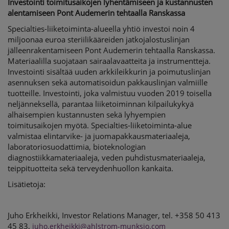
Investointi toimitusaikojen lyhentämiseen ja kustannusten
alentamiseen Pont Audemerin tehtaalla Ranskassa
Specialties-liiketoiminta-alueella yhtiö investoi noin 4
miljoonaa euroa steriilikääreiden jatkojalostuslinjan
jälleenrakentamiseen Pont Audemerin tehtaalla Ranskassa.
Materiaalilla suojataan sairaalavaatteita ja instrumentteja.
Investointi sisältää uuden arkkileikkurin ja poimutuslinjan
asennuksen sekä automatisoidun pakkauslinjan valmiille
tuotteille. Investointi, joka valmistuu vuoden 2019 toisella
neljänneksellä, parantaa liiketoiminnan kilpailukykyä
alhaisempien kustannusten sekä lyhyempien
toimitusaikojen myötä. Specialties-liiketoiminta-alue
valmistaa elintarvike- ja juomapakkausmateriaaleja,
laboratoriosuodattimia, bioteknologian
diagnostiikkamateriaaleja, veden puhdistusmateriaaleja,
teippituotteita sekä terveydenhuollon kankaita.
Lisätietoja:
Juho Erkheikki
,
Investor Relations Manager
, tel.
+358 50 413
45 83,
juho.erkheikki@ahlstrom-munksjo.com