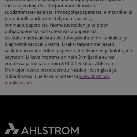
ratkaisujen käyttöä. Tarjontamme koostuu
suodatinmateriaaleista, irrokepohjapapereista, elintarvike- ja
juomateollisuuden käsittelymateriaaleista,
laminaattipapereista, hiomatuotteiden ja teippien
pohjapapereista, sähköteknisistä papereista,
lasikuitumateriaaleista sekä terveydenhuollon kankaista ja
diagnostiikkasovelluksista. Lisäksi tarjoamme laajan
valikoiman muita erikoispapereita teollisuuden ja kuluttajien
käyttöön. Liikevaihtomme on noin 3 miljardia euroa
vuodessa ja meitä on noin 8 000 henkilöä. Ahlstrom-
Munksjön osake on noteerattu Nasdaq Helsingissä ja
Tukholmassa. Lue lisää osoitteessa
www.ahlstrom-
.
munksjo.com