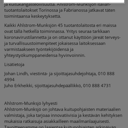
ja kuitukangasteollisuutta. Ahlstrom-Munksjön Italian-
LIIKETOIMINTAAN
tuotantolaitokset Torinossa ja Fabrianossa jatkavat täten
– KAIKKI TEHTAAT
toimintaansa keskeytyksettä.
TOIMINNASSA
Kaikki Ahlstrom-Munksjön 45 tuotantolaitosta eri maissa
ovat tällä hetkellä toiminnassa. Yritys seuraa tarkkaan
koronavirustilannetta ja on ottanut käyttöön järeät terveys-
ja turvallisuustoimenpiteet jokaisessa laitoksessaan
varmistaakseen työntekijöidensä ja
yhteystyökumppaneidensa hyvinvoinnin.
Lisätietoja
Johan Lindh, viestintä- ja sijoittajasuhdejohtaja, 010 888
4994
Juho Erkheikki, sijoittajasuhdepäällikkö, 010 888 4731
Ahlstrom-Munksjö lyhyesti
Ahlstrom-Munksjö on johtava kuitupohjaisten materiaalien
valmistaja, joka tarjoaa innovatiivisia ja kestävän kehityksen
mukaisia ratkaisuja asiakkailleen maailmanlaajuisesti.
Tavoitteenamme on laajentaa kuitupohjaisten arkipäivän