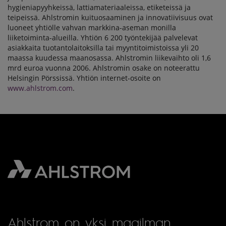
hygieniapyyhkeissä, lattiamateriaaleissa, etiketeissä ja
teipeissä. Ahlstromin kuituosaaminen ja innovatiivisuus ovat
luoneet yhtiölle vahvan markkina-aseman monilla
liiketoiminta-alueilla. Yhtiön 6 200 työntekijää palvelevat
asiakkaita tuotantolaitoksilla tai myyntitoimistoissa yli 20
maassa kuudessa maanosassa. Ahlstromin liikevaihto oli 1,6
mrd euroa vuonna 2006. Ahlstromin osake on noteerattu
Helsingin Pörssissä. Yhtiön internet-osoite on
www.ahlstrom.com
.
Ahlstrom on yksi maailman