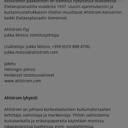
Ahlstromin pääkonttori on toiminut nykyisessä osoitteessa
Eteläesplanadilla vuodesta 1937. Uusiin ajanmukaisiin ja
kustannustehokkaisiin tiloihin muuttavat Ahlstrom-konsernin
kaikki Eteläesplanadin toiminnot.
Ahlstrom Oyj
Jukka Moisio, toimitusjohtaja
Lisätietoja: Jukka Moisio, +358 (0)10 888 4700,
jukka.moisio@ahlstrom.com
Jakelu
Helsingin pörssi
Keskeiset tiedotusvälineet
www.ahlstrom.com
Ahlstrom lyhyesti
Ahlstrom on johtava korkealaatuisten kuitumateriaalien
kehittäjä, valmistaja ja markkinoija. Yhtiön valmistamia
kuitukankaita ja erikoispapereita käytetään monissa
jokapäiväisissä tuotteissa, esim. suodattimissa,