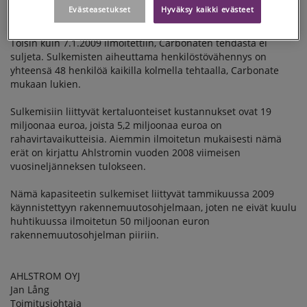
suljetaan heikon markkinakysynnän ja pitkän aikavälin
Evästeasetukset
Hyväksy kaikki evästeet
huonon kannattavuuden vuoksi.
Toisin kuin 7.1.2009 ilmoitettiin, Carbonaten tehdasta ei
suljeta. Sulkemisten aiheuttama henkilöstövähennys on
yhteensä 48 henkilöä kaikilla kolmella tehtaalla, Carbonate
mukaan lukien.
Sulkemisiin liittyvät kertaluonteiset kustannukset ovat 19
miljoonaa euroa, joista 5,2 miljoonaa euroa on
rahavirtavaikutteisia. Aiemmin ilmoitetun mukaisesti nämä
erät on kirjattu Ahlstromin vuoden 2008 viimeisen
vuosineljänneksen tulokseen.
Nämä kapasiteetin sulkemiset liittyvät tammikuussa 2009
käynnistettyyn rakennemuutosohjelmaan, joten ne eivät kuulu
huhtikuussa ilmoitetun 50 miljoonan euron
rakennemuutosohjelman piiriin.
AHLSTROM OYJ
Jan Lång
Toimitusjohtaja