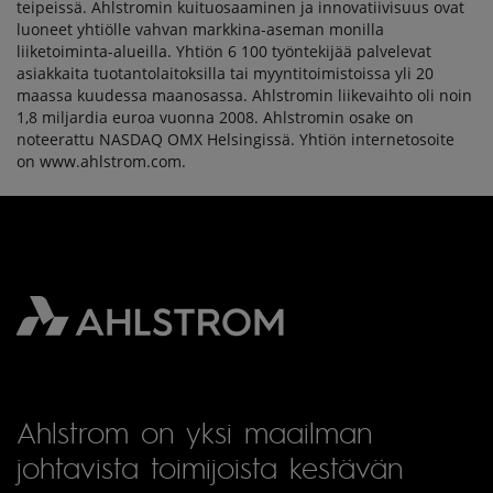
teipeissä. Ahlstromin kuituosaaminen ja innovatiivisuus ovat
luoneet yhtiölle vahvan markkina-aseman monilla
liiketoiminta-alueilla. Yhtiön 6 100 työntekijää palvelevat
asiakkaita tuotantolaitoksilla tai myyntitoimistoissa yli 20
maassa kuudessa maanosassa. Ahlstromin liikevaihto oli noin
1,8 miljardia euroa vuonna 2008. Ahlstromin osake on
noteerattu NASDAQ OMX Helsingissä. Yhtiön internetosoite
on www.ahlstrom.com.
Ahlstrom on yksi maailman
johtavista toimijoista kestävän