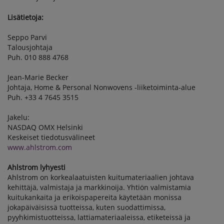
Lisätietoja:
Seppo Parvi
Talousjohtaja
Puh. 010 888 4768
Jean-Marie Becker
Johtaja, Home & Personal Nonwovens -liiketoiminta-alue
Puh. +33 4 7645 3515
Jakelu:
NASDAQ OMX Helsinki
Keskeiset tiedotusvälineet
www.ahlstrom.com
Ahlstrom lyhyesti
Ahlstrom on korkealaatuisten kuitumateriaalien johtava
kehittäjä, valmistaja ja markkinoija. Yhtiön valmistamia
kuitukankaita ja erikoispapereita käytetään monissa
jokapäiväisissä tuotteissa, kuten suodattimissa,
pyyhkimistuotteissa, lattiamateriaaleissa, etiketeissä ja