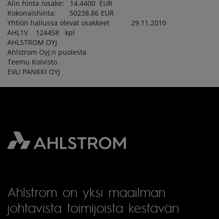
Alin hinta /osake: 14.4400 EUR
Kokonaishinta: 50238.86 EUR
Yhtiön hallussa olevat osakkeet 29.11.2010
AHL1V 124458 kpl
AHLSTROM OYJ
Ahlstrom Oyj:n puolesta
Teemu Koivisto
EVLI PANKKI OYJ
Ahlstrom on yksi maailman
johtavista toimijoista kestävän