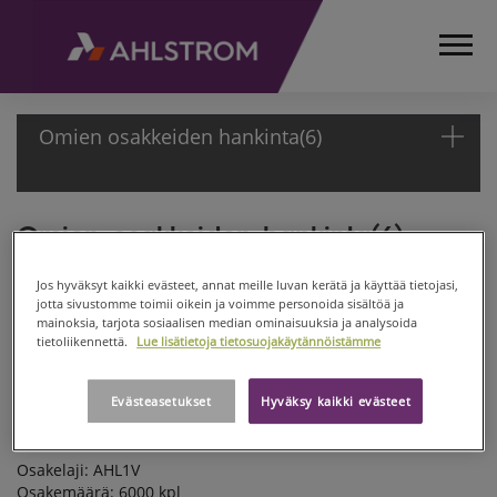
Omien osakkeiden hankinta(6)
Omien osakkeiden hankinta(6)
ETUSIVU
MEDIA
Ahlstrom Oyj
TIEDOTTEET
Jos hyväksyt kaikki evästeet, annat meille luvan kerätä ja käyttää tietojasi,
PÖRSSI-ILMOITUS
jotta sivustomme toimii oikein ja voimme personoida sisältöä ja
PÖRSSITIEDOTTEET
mainoksia, tarjota sosiaalisen median ominaisuuksia ja analysoida
03.12.2010
2010
tietoliikennettä.
Lue lisätietoja tietosuojakäytännöistämme
OMIEN
OSAKKEIDEN
Päivämäärä: 03.12.2010
Evästeasetukset
Hyväksy kaikki evästeet
HANKINTA(6)
Pörssikauppa: Osto
Osakelaji: AHL1V
Osakemäärä: 6000 kpl