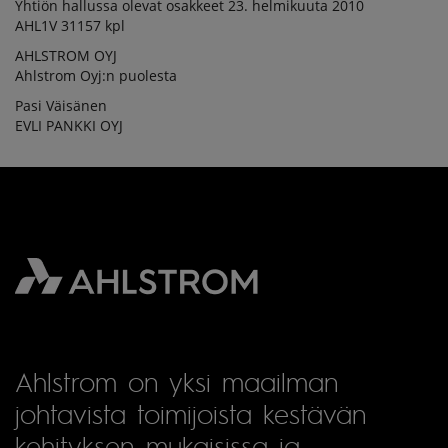
Yhtiön hallussa olevat osakkeet 23. helmikuuta 2010
AHL1V 31157 kpl
AHLSTROM OYJ
Ahlstrom Oyj:n puolesta
Pasi Väisänen
EVLI PANKKI OYJ
Ahlstrom on yksi maailman
johtavista toimijoista kestävän
kehityksen mukaisissa ja