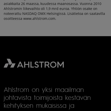
asiakkaita 26 maassa, kuudessa maanosassa. Vuonna 2010
Ahlstromin liikevaihto oli 1,9 mrd euroa. Yhtiön osake on
noteerattu NASDAQ OMX Helsingissä. Lisätietoa on saatavilla
osoitteessa www.ahlstrom.com.
Ahlstrom on yksi maailman
johtavista toimijoista kestävän
kehityksen mukaisissa ja