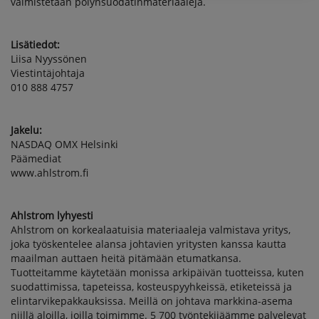
valmistetaan pölynsuodatinmateriaaleja.
PÄÄTÖKSEEN
Lisätiedot:
Liisa Nyyssönen
Viestintäjohtaja
010 888 4757
Jakelu:
NASDAQ OMX Helsinki
Päämediat
www.ahlstrom.fi
Ahlstrom lyhyesti
Ahlstrom on korkealaatuisia materiaaleja valmistava yritys,
joka työskentelee alansa johtavien yritysten kanssa kautta
maailman auttaen heitä pitämään etumatkansa.
Tuotteitamme käytetään monissa arkipäivän tuotteissa, kuten
suodattimissa, tapeteissa, kosteuspyyhkeissä, etiketeissä ja
elintarvikepakkauksissa. Meillä on johtava markkina-asema
niillä aloilla, joilla toimimme. 5 700 työntekijäämme palvelevat