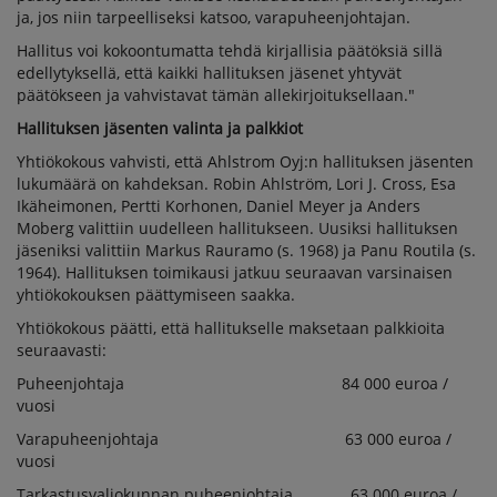
ja, jos niin tarpeelliseksi katsoo, varapuheenjohtajan.
Hallitus voi kokoontumatta tehdä kirjallisia päätöksiä sillä
edellytyksellä, että kaikki hallituksen jäsenet yhtyvät
päätökseen ja vahvistavat tämän allekirjoituksellaan."
Hallituksen jäsenten valinta ja palkkiot
Yhtiökokous vahvisti, että Ahlstrom Oyj:n hallituksen jäsenten
lukumäärä on kahdeksan. Robin Ahlström, Lori J. Cross, Esa
Ikäheimonen, Pertti Korhonen, Daniel Meyer ja Anders
Moberg valittiin uudelleen hallitukseen. Uusiksi hallituksen
jäseniksi valittiin Markus Rauramo (s. 1968) ja Panu Routila (s.
1964). Hallituksen toimikausi jatkuu seuraavan varsinaisen
yhtiökokouksen päättymiseen saakka.
Yhtiökokous päätti, että hallitukselle maksetaan palkkioita
seuraavasti:
Puheenjohtaja 84 000 euroa /
vuosi
Varapuheenjohtaja 63 000 euroa /
vuosi
Tarkastusvaliokunnan puheenjohtaja 63 000 euroa /