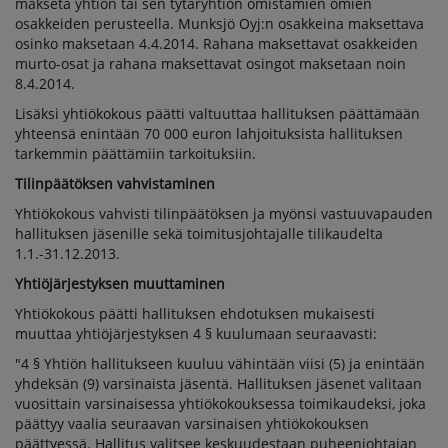
makseta yhtiön tai sen tytäryhtiön omistamien omien
osakkeiden perusteella. Munksjö Oyj:n osakkeina maksettava
osinko maksetaan 4.4.2014. Rahana maksettavat osakkeiden
murto-osat ja rahana maksettavat osingot maksetaan noin
8.4.2014.
Lisäksi yhtiökokous päätti valtuuttaa hallituksen päättämään
yhteensä enintään 70 000 euron lahjoituksista hallituksen
tarkemmin päättämiin tarkoituksiin.
Tilinpäätöksen vahvistaminen
Yhtiökokous vahvisti tilinpäätöksen ja myönsi vastuuvapauden
hallituksen jäsenille sekä toimitusjohtajalle tilikaudelta
1.1.-31.12.2013.
Yhtiöjärjestyksen muuttaminen
Yhtiökokous päätti hallituksen ehdotuksen mukaisesti
muuttaa yhtiöjärjestyksen 4 § kuulumaan seuraavasti:
"4 § Yhtiön hallitukseen kuuluu vähintään viisi (5) ja enintään
yhdeksän (9) varsinaista jäsentä. Hallituksen jäsenet valitaan
vuosittain varsinaisessa yhtiökokouksessa toimikaudeksi, joka
päättyy vaalia seuraavan varsinaisen yhtiökokouksen
päättyessä. Hallitus valitsee keskuudestaan puheenjohtajan