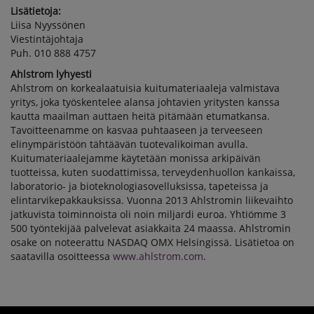
Lisätietoja:
Liisa Nyyssönen
Viestintäjohtaja
Puh. 010 888 4757
Ahlstrom lyhyesti
Ahlstrom on korkealaatuisia kuitumateriaaleja valmistava
yritys, joka työskentelee alansa johtavien yritysten kanssa
kautta maailman auttaen heitä pitämään etumatkansa.
Tavoitteenamme on kasvaa puhtaaseen ja terveeseen
elinympäristöön tähtäävän tuotevalikoiman avulla.
Kuitumateriaalejamme käytetään monissa arkipäivän
tuotteissa, kuten suodattimissa, terveydenhuollon kankaissa,
laboratorio- ja bioteknologiasovelluksissa, tapeteissa ja
elintarvikepakkauksissa. Vuonna 2013 Ahlstromin liikevaihto
jatkuvista toiminnoista oli noin miljardi euroa. Yhtiömme 3
500 työntekijää palvelevat asiakkaita 24 maassa. Ahlstromin
osake on noteerattu NASDAQ OMX Helsingissä. Lisätietoa on
saatavilla osoitteessa
www.ahlstrom.com
.