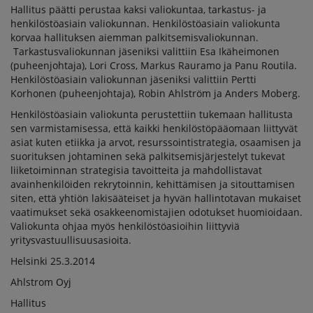
Hallitus päätti perustaa kaksi valiokuntaa, tarkastus- ja
henkilöstöasiain valiokunnan. Henkilöstöasiain valiokunta
korvaa hallituksen aiemman palkitsemisvaliokunnan.
Tarkastusvaliokunnan jäseniksi valittiin Esa Ikäheimonen
(puheenjohtaja), Lori Cross, Markus Rauramo ja Panu Routila.
Henkilöstöasiain valiokunnan jäseniksi valittiin Pertti
Korhonen (puheenjohtaja), Robin Ahlström ja Anders Moberg.
Henkilöstöasiain valiokunta perustettiin tukemaan hallitusta
sen varmistamisessa, että kaikki henkilöstöpääomaan liittyvät
asiat kuten etiikka ja arvot, resurssointistrategia, osaamisen ja
suorituksen johtaminen sekä palkitsemisjärjestelyt tukevat
liiketoiminnan strategisia tavoitteita ja mahdollistavat
avainhenkilöiden rekrytoinnin, kehittämisen ja sitouttamisen
siten, että yhtiön lakisääteiset ja hyvän hallintotavan mukaiset
vaatimukset sekä osakkeenomistajien odotukset huomioidaan.
Valiokunta ohjaa myös henkilöstöasioihin liittyviä
yritysvastuullisuusasioita.
Helsinki 25.3.2014
Ahlstrom Oyj
Hallitus