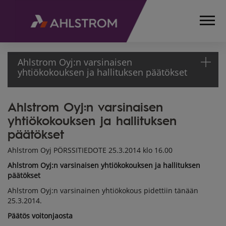
Ahlstrom Oyj:n varsinaisen
yhtiökokouksen ja hallituksen päätökset
Ahlstrom Oyj:n varsinaisen
ETUSIVU
yhtiökokouksen ja hallituksen
MEDIA
TIEDOTTEET
päätökset
PÖRSSITIEDOTTEET
Ahlstrom Oyj PÖRSSITIEDOTE 25.3.2014 klo 16.00
2014
Ahlstrom Oyj:n varsinaisen yhtiökokouksen ja hallituksen
AHLSTROM OYJ:N
päätökset
VARSINAISEN
YHTIÖKOKOUKSEN
Ahlstrom Oyj:n varsinainen yhtiökokous pidettiin tänään
25.3.2014.
JA HALLITUKSEN
PÄÄTÖKSET
Päätös voitonjaosta