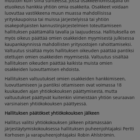
muutoin kuin siinä suhteessa, jossa osakkeenomistajalla on
etuoikeus hankkia yhtiön omia osakkeita. Osakkeet voidaan
luovuttaa vastikkeena muun muassa mahdollisissa
yrityskaupoissa tai muissa järjestelyissä tai yhtiön
osakepohjaisten kannustinjärjestelmien toteuttamiseen
hallituksen päättämällä tavalla ja laajuudessa. Hallituksella on
myös oikeus päättää omien osakkeiden myymisestä julkisessa
kaupankäynnissä mahdollisten yritysostojen rahoittamiseksi.
Valtuutus sisältää myös hallituksen oikeuden päättää pantiksi
otettujen omien osakkeiden myymisestä. Valtuutus sisältää
hallituksen oikeuden päättää kaikista muista omien
osakkeiden luovuttamisen ehdoista.
Hallituksen valtuutukset omien osakkeiden hankkimiseen,
luovuttamiseen ja pantiksi ottamiseen ovat voimassa 18
kuukauden ajan yhtiökokouksen päättymisestä, mutta
valtuutukset päättyvät kuitenkin viimeistään yhtiön seuraavan
varsinaisen yhtiökokouksen päättyessä.
Hallituksen päätökset yhtiökokouksen jälkeen
Hallitus valitsi yhtiökokouksen jälkeen pitämässään
järjestäytymiskokouksessa hallituksen puheenjohtajaksi Pertti
Korhosen ja varapuheenjohtajaksi Robin Ahlströmin.