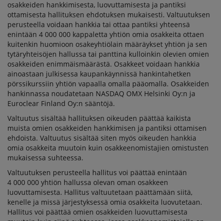
osakkeiden hankkimisesta, luovuttamisesta ja pantiksi
ottamisesta hallituksen ehdotuksen mukaisesti. Valtuutuksen
perusteella voidaan hankkia tai ottaa pantiksi yhteensä
enintään 4 000 000 kappaletta yhtiön omia osakkeita ottaen
kuitenkin huomioon osakeyhtiölain määräykset yhtiön ja sen
tytäryhteisöjen hallussa tai panttina kulloinkin olevien omien
osakkeiden enimmäismäärästä. Osakkeet voidaan hankkia
ainoastaan julkisessa kaupankäynnissä hankintahetken
pörssikurssiin yhtiön vapaalla omalla pääomalla. Osakkeiden
hankinnassa noudatetaan NASDAQ OMX Helsinki Oy:n ja
Euroclear Finland Oy:n sääntöjä.
Valtuutus sisältää hallituksen oikeuden päättää kaikista
muista omien osakkeiden hankkimisen ja pantiksi ottamisen
ehdoista. Valtuutus sisältää siten myös oikeuden hankkia
omia osakkeita muutoin kuin osakkeenomistajien omistusten
mukaisessa suhteessa.
Valtuutuksen perusteella hallitus voi päättää enintään
4 000 000 yhtiön hallussa olevan oman osakkeen
luovuttamisesta. Hallitus valtuutetaan päättämään siitä,
kenelle ja missä järjestyksessä omia osakkeita luovutetaan.
Hallitus voi päättää omien osakkeiden luovuttamisesta