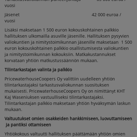
vuosi
Jäsenet 42 000 euroa /
vuosi
Lisäksi maksetaan 1 500 euron kokouskohtainen palkkio
hallituksen ulkomailla asuville jäsenille. Hallituksen pysyvien
valiokuntien ja nimitystoimikunnan jäsenille maksetaan 1 500
euron kokouskohtainen palkkio osallistumisesta valiokuntien
ja nimitystoimikunnan kokouksiin. Matkakustannukset
korvataan yhtiön matkustussäännön mukaan.
Tilintarkastajan valinta ja palkkio
PricewaterhouseCoopers Oy valittiin uudelleen yhtiön
tilintarkastajaksi tarkastusvaliokunnan suosituksen
mukaisesti. PricewaterhouseCoopers Oy on nimittänyt KHT
Kaj Waseniuksen vastuulliseksi tilintarkastajaksi.
Tilintarkastajan palkkio maksetaan yhtiön hyväksymän laskun
mukaan.
Valtuutukset omien osakkeiden hankkimiseen, luovuttamiseen
ja pantiksi ottamiseen
Yhtiökokous valtuutti hallituksen päättämään yhtiön omien