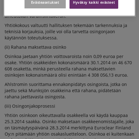
Evästeasetukset
Hyväksy kaikki evästeet
Ahlstrom pitää erotuksen. Markkinakäytännön mukaisesti
Ahlstrom on vastuullinen maksamaan osingonjaosta
aiheutuvan varainsiirtoveron.
Yhtiökokous valtuutti hallituksen tekemään tarkennuksia ja
teknisiä korjauksia, joille voi olla tarvetta osingonjaon
käytännön toteutuksessa.
(ii) Rahana maksettava osinko
Osinkoa jaetaan yhtiön voittovaroista noin 0,09 euroa per
osake. Yhtiön osakkeiden kokonaismäärä 30.1.2014 on 46 670
608 osaketta, minkä perusteella rahana maksettavien
osinkojen kokonaismäärä olisi enintään 4 308 056,13 euroa.
Ahlstromin suorittama ennakonpidätys osingoista, jotka on
jaettu sekä Munksjön osakkeina että rahana, pidätetään
rahana jaettavasta osingosta.
(iii) Osingonjakoprosessi
Yhtiön osinkoon oikeuttavalla osakkeella voi käydä kauppaa
25.3.2014 saakka. Osinko maksetaan osakkeenomistajalle, joka
on täsmäytyspäivänä 28.3.2014 merkittynä Euroclear Finland
Oy:n pitämään yhtiön osakasluetteloon. Osinkoa ei kuitenkaan