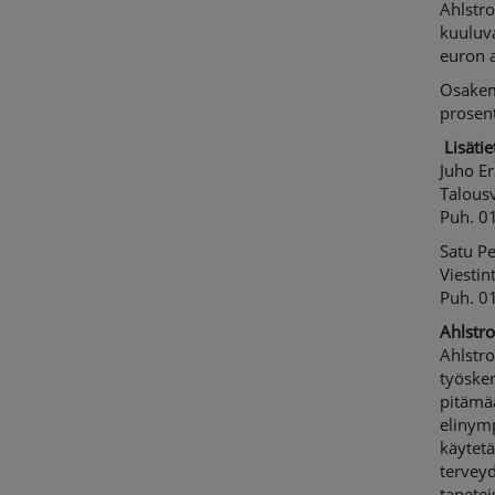
Ahlstro
kuuluva
euron 
Osakem
prosent
Lisätie
Juho Er
Talousv
Puh. 0
Satu P
Viestin
Puh. 0
Ahlstro
Ahlstro
työsken
pitämä
elinym
käytetä
terveyd
tapetei