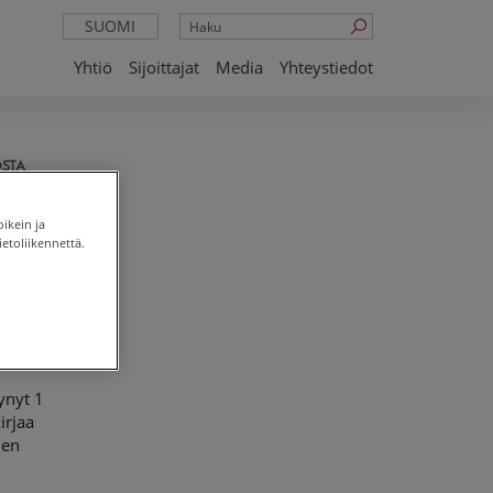
Haku
SUOMI
Yhtiö
Sijoittajat
Media
Yhteystiedot
STA
oikein ja
etoliikennettä.
ynyt 1
irjaa
nen