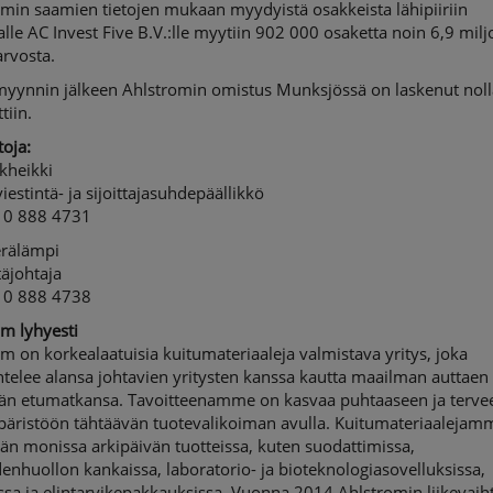
min saamien tietojen mukaan myydyistä osakkeista lähipiiriin
lle AC Invest Five B.V.:lle myytiin 902 000 osaketta noin 6,9 mil
arvosta.
yynnin jälkeen Ahlstromin omistus Munksjössä on laskenut nol
tiin.
toja:
kheikki
iestintä- ja sijoittajasuhdepäällikkö
10 888 4731
erälämpi
täjohtaja
10 888 4738
m lyhyesti
m on korkealaatuisia kuitumateriaaleja valmistava yritys, joka
telee alansa johtavien yritysten kanssa kautta maailman auttaen 
än etumatkansa. Tavoitteenamme on kasvaa puhtaaseen ja terve
päristöön tähtäävän tuotevalikoiman avulla. Kuitumateriaalejam
än monissa arkipäivän tuotteissa, kuten suodattimissa,
enhuollon kankaissa, laboratorio- ja bioteknologiasovelluksissa,
ssa ja elintarvikepakkauksissa. Vuonna 2014 Ahlstromin liikevaiht