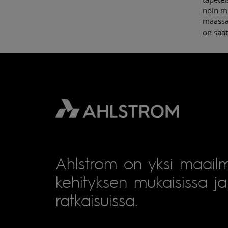
noin mi
maassa
on saat
Ahlstrom on yksi maailm
kehityksen mukaisissa ja 
ratkaisuissa.