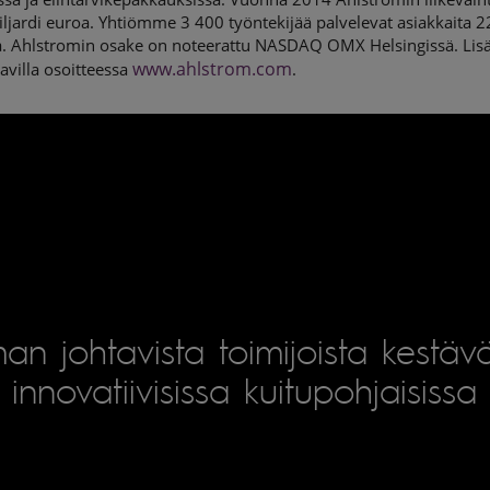
ljardi euroa. Yhtiömme 3 400 työntekijää palvelevat asiakkaita 2
. Ahlstromin osake on noteerattu NASDAQ OMX Helsingissä. Lisä
www.ahlstrom.com
avilla osoitteessa
.
an johtavista toimijoista kestäv
innovatiivisissa kuitupohjaisissa