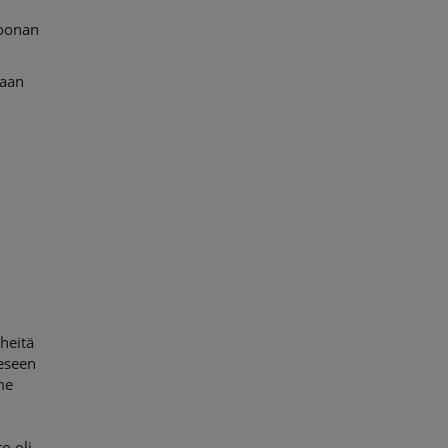
joonan
laan
heitä
eseen
me
o oli