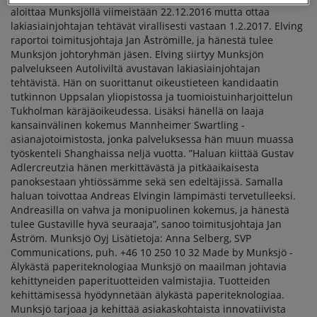
aloittaa Munksjöllä viimeistään 22.12.2016 mutta ottaa
SEURAAJAKSI
lakiasiainjohtajan tehtävät virallisesti vastaan 1.2.2017. Elving
VALITTU ANDREAS
raportoi toimitusjohtaja Jan Åströmille, ja hänestä tulee
ELVING
Munksjön johtoryhmän jäsen. Elving siirtyy Munksjön
palvelukseen Autoliviltä avustavan lakiasiainjohtajan
tehtävistä. Hän on suorittanut oikeustieteen kandidaatin
tutkinnon Uppsalan yliopistossa ja tuomioistuinharjoittelun
Tukholman käräjäoikeudessa. Lisäksi hänellä on laaja
kansainvälinen kokemus Mannheimer Swartling -
asianajotoimistosta, jonka palveluksessa hän muun muassa
työskenteli Shanghaissa neljä vuotta. ”Haluan kiittää Gustav
Adlercreutzia hänen merkittävästä ja pitkäaikaisesta
panoksestaan yhtiössämme sekä sen edeltäjissä. Samalla
haluan toivottaa Andreas Elvingin lämpimästi tervetulleeksi.
Andreasilla on vahva ja monipuolinen kokemus, ja hänestä
tulee Gustaville hyvä seuraaja”, sanoo toimitusjohtaja Jan
Åström. Munksjö Oyj Lisätietoja: Anna Selberg, SVP
Communications, puh. +46 10 250 10 32 Made by Munksjö -
Älykästä paperiteknologiaa Munksjö on maailman johtavia
kehittyneiden paperituotteiden valmistajia. Tuotteiden
kehittämisessä hyödynnetään älykästä paperiteknologiaa.
Munksjö tarjoaa ja kehittää asiakaskohtaista innovatiivista