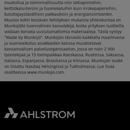
muotoilua ja toiminnallisuutta niin lattiapintoihin,
keittiökalusteisiin ja huonekaluihin kuin irrokepapereihin,
kuluttajaystävällisiin pakkauksiin ja energiansiirtoonkin.
Muutos kohti kestävän kehityksen mukaista yhteiskuntaa on
Munksjölle luonnollinen kasvutekijä, koska yrityksen tuotteilla
voidaan korvata uusiutumattomia materiaaleja. Tästä syntyy
"Made by Munksjö". Munksjön läsnäolo kaikkialla maailmassa
ja vuorovaikutus asiakkaiden kanssa muodostavat
kansainvälisen palveluorganisaation, jossa on noin 2 900
työntekijää ja 15 toimipaikkaa Ranskassa, Ruotsissa, Saksassa,
Italiassa, Espanjassa, Brasiliassa ja Kiinassa. Munksjön osake
on listattu Nasdaq Helsingissä ja Tukholmassa. Lue lisää
osoitteessa www.munksjo.com.